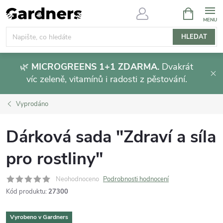
Přejít
NÁKUPNÍ
KOŠÍK
na
obsah
HLEDAT
🌿
MICROGREENS 1+1 ZDARMA.
Dvakrát
víc zeleně, vitamínů i radosti z pěstování.
Vyprodáno
Dárková sada "Zdraví a síla
pro rostliny"
Neohodnoceno
Podrobnosti hodnocení
Kód produktu:
27300
Vyrobeno v Gardners