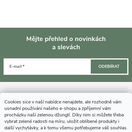
Mějte přehled o novinkách
a slevách
Z
á
E-mail
ODEBÍRAT
p
a
INFORMACE O NÁKUPU
Cookies sice v naší nabídce nenajdete, ale rozhodně vám
t
usnadní používání našeho e-shopu a zpříjemní vám
MOHLO BY VÁS ZAJÍMAT
procházku naší zelenou džunglí. Díky nim si můžete třeba
í
vybrat zelené radosti na míru, uložit oblíbené produkty i
další vychytávky, a k tomu všemu potřebujeme váš souhlas.
O GARDNERS