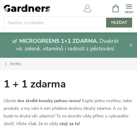
Přejít
NÁKUPNÍ
KOŠÍK
na
obsah
HLEDAT
🌿
MICROGREENS 1+1 ZDARMA.
Dvakrát
víc zeleně, vitamínů i radosti z pěstování.
Archiv
1 + 1 zdarma
Ulovte
dva skvělé kousky jednou ranou!
Kupte jednu rostlinu, nebo
produkt, a my vám k nim přidáme druhou /druhý zdarma. A co že
bude ta druhá věc zdarma? To se dozvíte vždy přímo u vybraného
zboží. Vězte však, že to vždy
stojí za to!