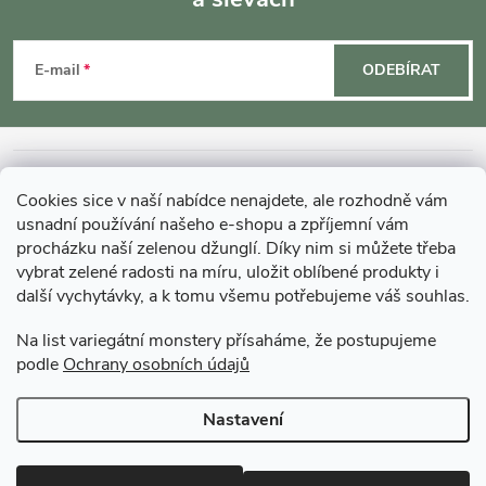
Z
á
E-mail
ODEBÍRAT
p
a
INFORMACE O NÁKUPU
Cookies sice v naší nabídce nenajdete, ale rozhodně vám
t
usnadní používání našeho e-shopu a zpříjemní vám
MOHLO BY VÁS ZAJÍMAT
procházku naší zelenou džunglí. Díky nim si můžete třeba
vybrat zelené radosti na míru, uložit oblíbené produkty i
í
další vychytávky, a k tomu všemu potřebujeme váš souhlas.
O GARDNERS
Na list variegátní monstery přísaháme, že postupujeme
podle
Ochrany osobních údajů
Gardners Design - Projekt, realizace a údržba zahrad a interiérů
Nastavení
Copyright 2026
Gardners-eshop.cz
. Všechna práva vyhrazena.
Upravit
nastavení cookies