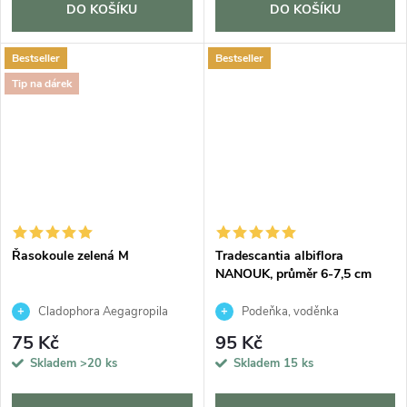
DO KOŠÍKU
DO KOŠÍKU
Bestseller
Bestseller
Tip na dárek
Řasokoule zelená M
Tradescantia albiflora
NANOUK, průměr 6-7,5 cm
Cladophora Aegagropila
Podeňka, voděnka
75 Kč
95 Kč
Skladem
>20 ks
Skladem
15 ks