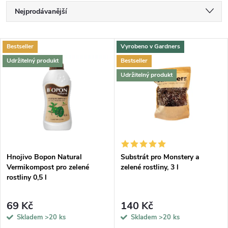
Ř
Nejprodávanější
a
Nejlevnější
V
Bestseller
Vyrobeno v Gardners
Nejdražší
z
Udržitelný produkt
Bestseller
ý
Abecedně
Udržitelný produkt
e
p
n
i
í
s
p
Hnojivo Bopon Natural
Substrát pro Monstery a
Vermikompost pro zelené
zelené rostliny, 3 l
p
rostliny 0,5 l
r
r
69 Kč
140 Kč
o
Skladem
>20 ks
Skladem
>20 ks