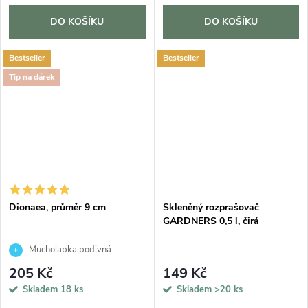
DO KOŠÍKU
DO KOŠÍKU
Bestseller
Bestseller
Tip na dárek
Dionaea, průměr 9 cm
Skleněný rozprašovač
GARDNERS 0,5 l, čirá
Mucholapka podivná
205 Kč
149 Kč
Skladem
18 ks
Skladem
>20 ks