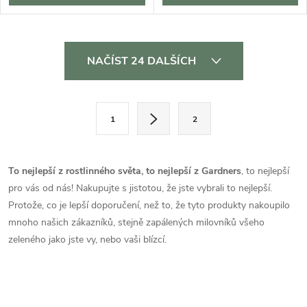
O
NAČÍST 24 DALŠÍCH
v
l
S
1
2
t
á
r
d
á
To nejlepší z rostlinného světa, to nejlepší z Gardners
, to nejlepší
a
n
pro vás od nás! Nakupujte s jistotou, že jste vybrali to nejlepší.
k
Protože, co je lepší doporučení, než to, že tyto produkty nakoupilo
c
o
mnoho našich zákazníků, stejně zapálených milovníků všeho
í
zeleného jako jste vy, nebo vaši blízcí.
v
á
p
n
r
í