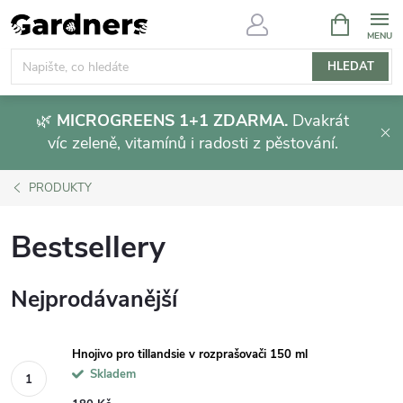
Přejít
NÁKUPNÍ
KOŠÍK
na
obsah
HLEDAT
🌿
MICROGREENS 1+1 ZDARMA.
Dvakrát
víc zeleně, vitamínů i radosti z pěstování.
PRODUKTY
Bestsellery
Nejprodávanější
Hnojivo pro tillandsie v rozprašovači 150 ml
Skladem