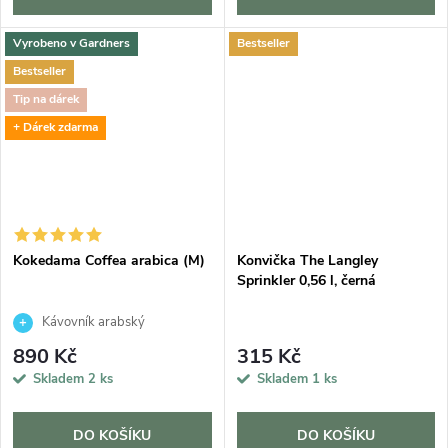
Vyrobeno v Gardners
Bestseller
Bestseller
Tip na dárek
+ Dárek zdarma
Kokedama Coffea arabica (M)
Konvička The Langley
Sprinkler 0,56 l, černá
Kávovník arabský
890 Kč
315 Kč
Skladem
2 ks
Skladem
1 ks
DO KOŠÍKU
DO KOŠÍKU