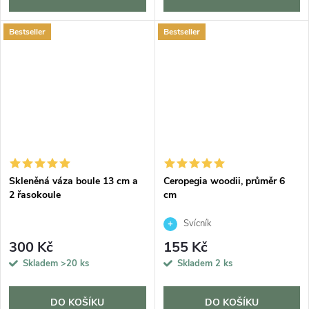
Bestseller
Bestseller
Skleněná váza boule 13 cm a
Ceropegia woodii, průměr 6
2 řasokoule
cm
Svícník
300 Kč
155 Kč
Skladem
>20 ks
Skladem
2 ks
DO KOŠÍKU
DO KOŠÍKU