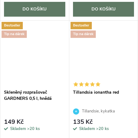
DO KOŠÍKU
DO KOŠÍKU
Bestseller
Bestseller
Tip na dárek
Tip na dárek
Skleněný rozprašovač
Tillandsia ionantha red
GARDNERS 0,5 l, hnědá
Tillandsie, kykatka
149 Kč
135 Kč
Skladem
>20 ks
Skladem
>20 ks