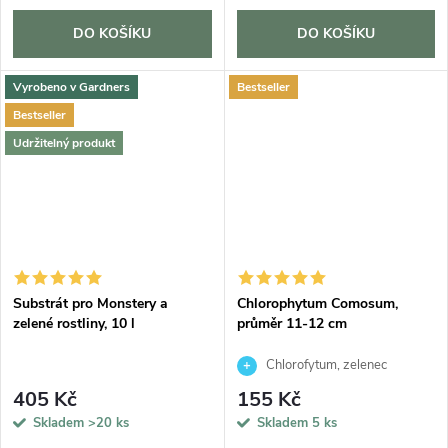
DO KOŠÍKU
DO KOŠÍKU
Vyrobeno v Gardners
Bestseller
Bestseller
Udržitelný produkt
Substrát pro Monstery a
Chlorophytum Comosum,
zelené rostliny, 10 l
průměr 11-12 cm
Chlorofytum, zelenec
405 Kč
155 Kč
Skladem
>20 ks
Skladem
5 ks