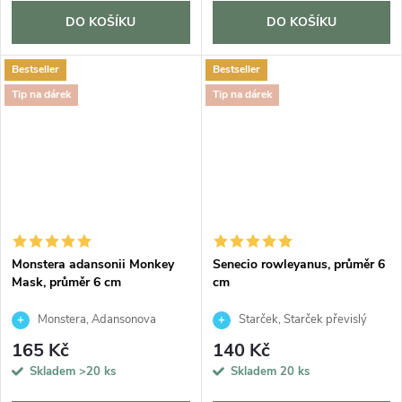
DO KOŠÍKU
DO KOŠÍKU
Bestseller
Bestseller
Tip na dárek
Tip na dárek
Monstera adansonii Monkey
Senecio rowleyanus, průměr 6
Mask, průměr 6 cm
cm
Monstera, Adansonova
Starček, Starček převislý
monstera, Švýcarský sýr
165 Kč
140 Kč
Skladem
>20 ks
Skladem
20 ks