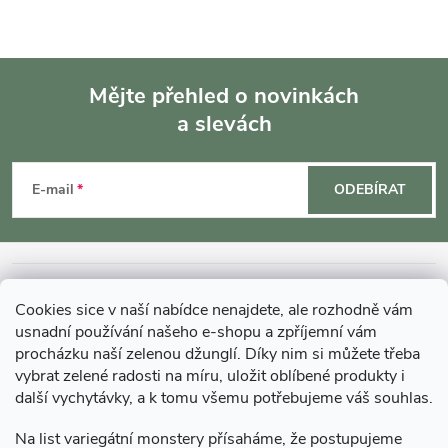
v
k
Mějte přehled o novinkách
y
a slevách
Z
v
á
ý
E-mail
ODEBÍRAT
p
p
i
a
INFORMACE O NÁKUPU
s
Cookies sice v naší nabídce nenajdete, ale rozhodně vám
t
usnadní používání našeho e-shopu a zpříjemní vám
u
MOHLO BY VÁS ZAJÍMAT
procházku naší zelenou džunglí. Díky nim si můžete třeba
í
vybrat zelené radosti na míru, uložit oblíbené produkty i
další vychytávky, a k tomu všemu potřebujeme váš souhlas.
O GARDNERS
Na list variegátní monstery přísaháme, že postupujeme