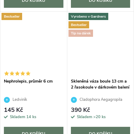
DO KOŠÍKU
DO KOŠÍKU
Bestseller
Vyrobeno v Gardners
Bestseller
Tip na dárek
Nephrolepis, průměr 6 cm
Skleněná váza boule 13 cm a
2 řasokoule v dárkovém balení
Ledviník
Cladophora Aegagropila
145 Kč
390 Kč
Skladem
14 ks
Skladem
>20 ks
DO KOŠÍKU
DO KOŠÍKU