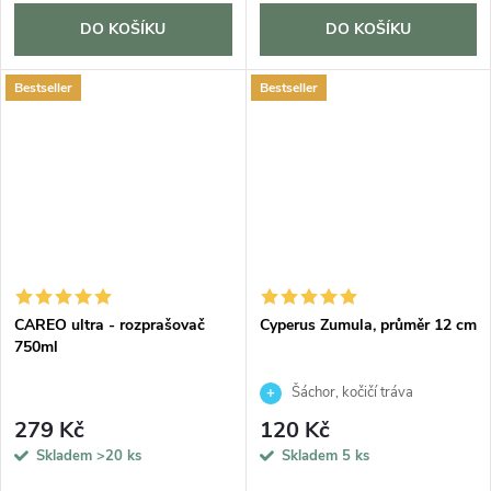
DO KOŠÍKU
DO KOŠÍKU
Bestseller
Bestseller
CAREO ultra - rozprašovač
Cyperus Zumula, průměr 12 cm
750ml
Šáchor, kočičí tráva
279 Kč
120 Kč
Skladem
>20 ks
Skladem
5 ks