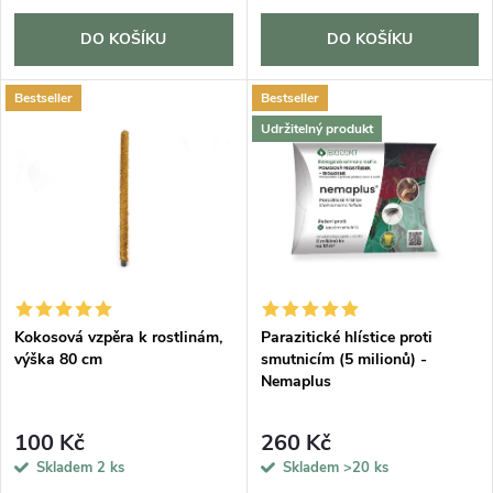
o
d
d
DO KOŠÍKU
DO KOŠÍKU
u
u
Bestseller
Bestseller
k
Udržitelný produkt
k
t
t
ů
ů
Kokosová vzpěra k rostlinám,
Parazitické hlístice proti
výška 80 cm
smutnicím (5 milionů) -
Nemaplus
100 Kč
260 Kč
Skladem
2 ks
Skladem
>20 ks