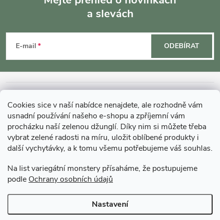
v
a slevách
Z
k
á
y
E-mail
ODEBÍRAT
p
v
ý
a
INFORMACE O NÁKUPU
p
Cookies sice v naší nabídce nenajdete, ale rozhodně vám
t
usnadní používání našeho e-shopu a zpříjemní vám
MOHLO BY VÁS ZAJÍMAT
i
procházku naší zelenou džunglí. Díky nim si můžete třeba
í
vybrat zelené radosti na míru, uložit oblíbené produkty i
s
další vychytávky, a k tomu všemu potřebujeme váš souhlas.
O GARDNERS
u
Na list variegátní monstery přísaháme, že postupujeme
podle
Ochrany osobních údajů
Gardners Design - Projekt, realizace a údržba zahrad a interiérů
Nastavení
Copyright 2026
Gardners-eshop.cz
. Všechna práva vyhrazena.
Upravit