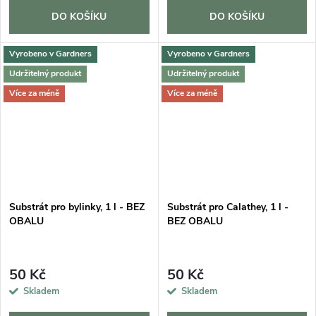
DO KOŠÍKU
DO KOŠÍKU
Vyrobeno v Gardners
Vyrobeno v Gardners
Udržitelný produkt
Udržitelný produkt
Více za méně
Více za méně
Substrát pro bylinky, 1 l - BEZ
Substrát pro Calathey, 1 l -
OBALU
BEZ OBALU
50 Kč
50 Kč
Skladem
Skladem