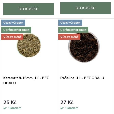
o
d
DO KOŠÍKU
d
DO KOŠÍKU
u
u
Český výrobek
Český výrobek
k
Udržitelný produkt
Udržitelný produkt
k
Více za méně
Více za méně
t
t
ů
ů
Keramzit 8-16mm, 1 l - BEZ
Rašelina, 1 l - BEZ OBALU
OBALU
25 Kč
27 Kč
Skladem
Skladem