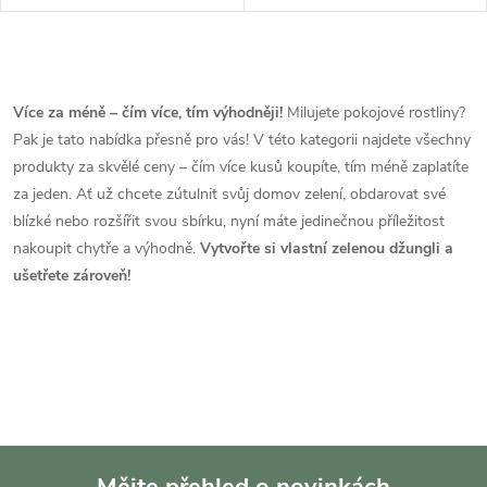
O
v
Více za méně – čím více, tím výhodněji!
Milujete pokojové rostliny?
Pak je tato nabídka přesně pro vás! V této kategorii najdete všechny
l
produkty za skvělé ceny – čím více kusů koupíte, tím méně zaplatíte
á
za jeden. Ať už chcete zútulnit svůj domov zelení, obdarovat své
blízké nebo rozšířit svou sbírku, nyní máte jedinečnou příležitost
d
nakoupit chytře a výhodně.
Vytvořte si vlastní zelenou džungli a
ušetřete zároveň!
a
c
í
p
r
Mějte přehled o novinkách