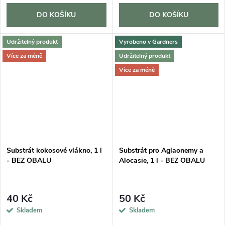
DO KOŠÍKU
DO KOŠÍKU
Udržitelný produkt
Vyrobeno v Gardners
Více za méně
Udržitelný produkt
Více za méně
Substrát kokosové vlákno, 1 l
Substrát pro Aglaonemy a
- BEZ OBALU
Alocasie, 1 l - BEZ OBALU
40 Kč
50 Kč
Skladem
Skladem