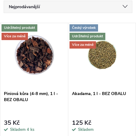
Ř
Nejprodávanější
a
Nejlevnější
V
Udržitelný produkt
Český výrobek
Nejdražší
z
Více za méně
Udržitelný produkt
ý
Abecedně
Více za méně
e
p
n
i
í
s
p
Piniová kůra (4-8 mm), 1 l -
Akadama, 1 l - BEZ OBALU
BEZ OBALU
p
r
r
35 Kč
125 Kč
o
Skladem
4 ks
Skladem