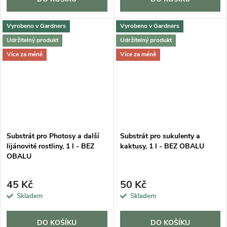
Vyrobeno v Gardners
Vyrobeno v Gardners
Udržitelný produkt
Udržitelný produkt
Více za méně
Více za méně
Substrát pro Photosy a další
Substrát pro sukulenty a
lijánovité rostliny, 1 l - BEZ
kaktusy, 1 l - BEZ OBALU
OBALU
45 Kč
50 Kč
Skladem
Skladem
DO KOŠÍKU
DO KOŠÍKU