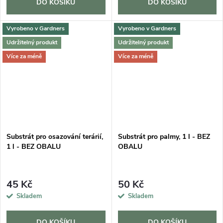
DO KOŠÍKU
DO KOŠÍKU
Vyrobeno v Gardners
Vyrobeno v Gardners
Udržitelný produkt
Udržitelný produkt
Více za méně
Více za méně
Substrát pro osazování terárií,
Substrát pro palmy, 1 l - BEZ
1 l - BEZ OBALU
OBALU
45 Kč
50 Kč
Skladem
Skladem
DO KOŠÍKU
DO KOŠÍKU