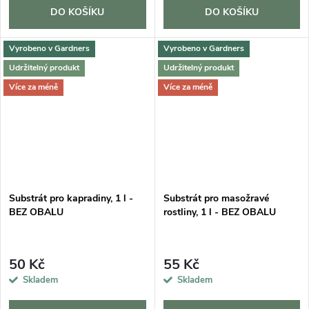
DO KOŠÍKU
DO KOŠÍKU
Vyrobeno v Gardners
Vyrobeno v Gardners
Udržitelný produkt
Udržitelný produkt
Více za méně
Více za méně
Substrát pro kapradiny, 1 l -
Substrát pro masožravé
BEZ OBALU
rostliny, 1 l - BEZ OBALU
50 Kč
55 Kč
Skladem
Skladem