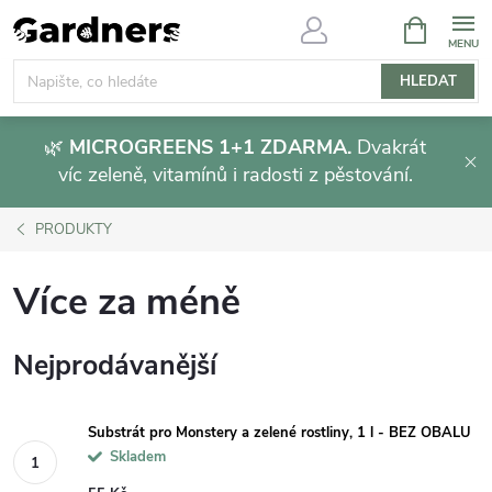
Přejít
NÁKUPNÍ
KOŠÍK
na
obsah
HLEDAT
🌿
MICROGREENS 1+1 ZDARMA.
Dvakrát
víc zeleně, vitamínů i radosti z pěstování.
PRODUKTY
Více za méně
Nejprodávanější
Substrát pro Monstery a zelené rostliny, 1 l - BEZ OBALU
Skladem