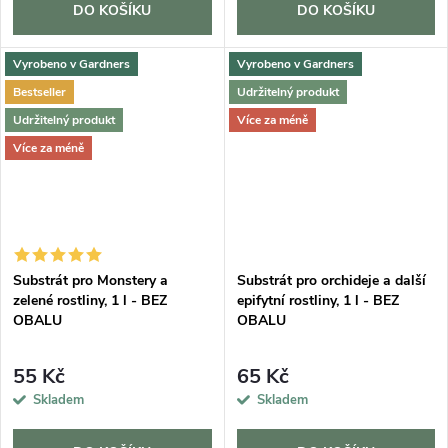
DO KOŠÍKU
DO KOŠÍKU
Vyrobeno v Gardners
Vyrobeno v Gardners
Bestseller
Udržitelný produkt
Udržitelný produkt
Více za méně
Více za méně
Substrát pro Monstery a
Substrát pro orchideje a další
zelené rostliny, 1 l - BEZ
epifytní rostliny, 1 l - BEZ
OBALU
OBALU
55 Kč
65 Kč
Skladem
Skladem