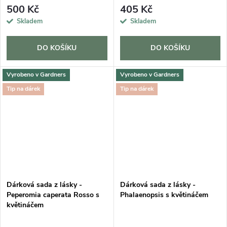
500 Kč
405 Kč
Skladem
Skladem
DO KOŠÍKU
DO KOŠÍKU
Vyrobeno v Gardners
Vyrobeno v Gardners
Tip na dárek
Tip na dárek
Dárková sada z lásky -
Dárková sada z lásky -
Peperomia caperata Rosso s
Phalaenopsis s květináčem
květináčem