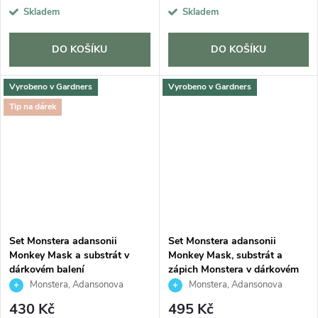
Skladem
Skladem
DO KOŠÍKU
DO KOŠÍKU
Vyrobeno v Gardners
Vyrobeno v Gardners
Tip na dárek
Set Monstera adansonii
Set Monstera adansonii
Monkey Mask a substrát v
Monkey Mask, substrát a
dárkovém balení
zápich Monstera v dárkovém
balení
Monstera, Adansonova
Monstera, Adansonova
monstera, Švýcarský sýr
monstera, Švýcarský sýr
430 Kč
495 Kč