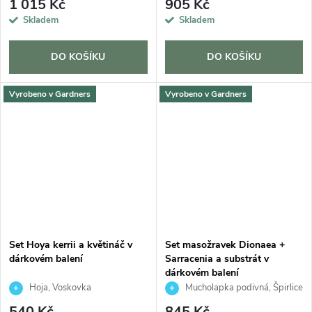
1 015 Kč
905 Kč
Skladem
Skladem
DO KOŠÍKU
DO KOŠÍKU
Vyrobeno v Gardners
Vyrobeno v Gardners
Set Hoya kerrii a květináč v
Set masožravek Dionaea +
dárkovém balení
Sarracenia a substrát v
dárkovém balení
Hoja, Voskovka
Mucholapka podivná, Špirlice
540 Kč
845 Kč