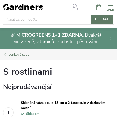
Přejít
NÁKUPNÍ
KOŠÍK
na
obsah
HLEDAT
🌿
MICROGREENS 1+1 ZDARMA.
Dvakrát
víc zeleně, vitamínů i radosti z pěstování.
Dárkové sady
S rostlinami
Nejprodávanější
Skleněná váza boule 13 cm a 2 řasokoule v dárkovém
balení
Skladem