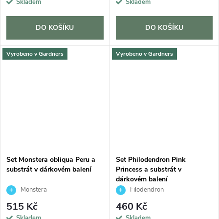
Skladem
Skladem
DO KOŠÍKU
DO KOŠÍKU
Vyrobeno v Gardners
Vyrobeno v Gardners
Set Monstera obliqua Peru a
Set Philodendron Pink
substrát v dárkovém balení
Princess a substrát v
dárkovém balení
Monstera
Filodendron
515 Kč
460 Kč
Skladem
Skladem