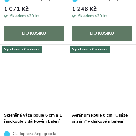
1 071 Kč
1 246 Kč
Skladem
>20 ks
Skladem
>20 ks
DO KOŠÍKU
DO KOŠÍKU
Vyrobeno v Gardners
Vyrobeno v Gardners
Skleněná váza boule 6 cm a 1
Aerárium koule 8 cm "Osázej
řasokoule v dárkovém balení
si sám" v dárkovém balení
Cladophora Aegagropila