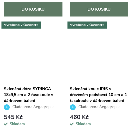
DO KOŠÍKU
DO KOŠÍKU
Vyrobeno v Gardners
Vyrobeno v Gardners
Skleněná dóza SYRINGA
Skleněná koule IRIS v
18x9,5 cm a 2 řasokoule v
dřevěném podstavci 10 cm a 1
dárkovém balení
řasokoule v dárkovém balení
Cladophora Aegagropila
Cladophora Aegagropila
545 Kč
460 Kč
Skladem
Skladem