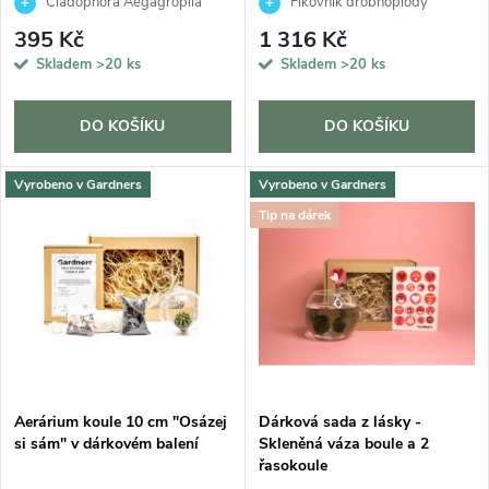
r
dárkovém balení
Cladophora Aegagropila
Fíkovník drobnoplodý
r
395 Kč
1 316 Kč
o
Skladem
>20 ks
Skladem
>20 ks
o
d
d
DO KOŠÍKU
DO KOŠÍKU
u
u
Vyrobeno v Gardners
Vyrobeno v Gardners
k
Tip na dárek
k
t
t
ů
ů
Aerárium koule 10 cm "Osázej
Dárková sada z lásky -
si sám" v dárkovém balení
Skleněná váza boule a 2
řasokoule