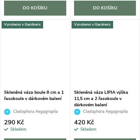
DO KOŠÍKU
DO KOŠÍKU
Vyrobeno v Gardners
Vyrobeno v Gardners
Skleněná váza boule 8 cm a 1
Skleněná váza LIPIA výška
řasokoule v dárkovém balení
11,5 cm a 2 řasokoule v
dárkovém balení
Cladophora Aegagropila
Cladophora Aegagropila
290 Kč
420 Kč
Skladem
Skladem