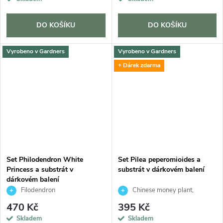
DO KOŠÍKU
DO KOŠÍKU
Vyrobeno v Gardners
Vyrobeno v Gardners
+ Dárek zdarma
Set Philodendron White
Set Pilea peperomioides a
Princess a substrát v
substrát v dárkovém balení
dárkovém balení
Filodendron
Chinese money plant,
palačinková kytka
470 Kč
395 Kč
Skladem
Skladem