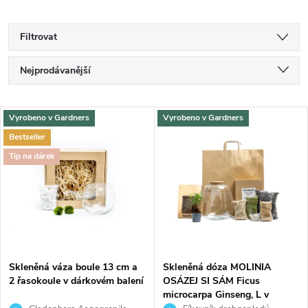
Filtrovat
Ř
Nejprodávanější
a
Nejlevnější
V
Vyrobeno v Gardners
Vyrobeno v Gardners
Nejdražší
z
Bestseller
ý
Abecedně
Tip na dárek
e
p
n
i
í
s
p
Skleněná váza boule 13 cm a
Skleněná dóza MOLINIA
2 řasokoule v dárkovém balení
OSÁZEJ SI SÁM Ficus
p
microcarpa Ginseng, L v