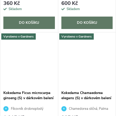
360 Kč
600 Kč
Skladem
Skladem
DO KOŠÍKU
DO KOŠÍKU
Vyrobeno v Gardners
Vyrobeno v Gardners
Kokedama Ficus microcarpa
Kokedama Chamaedorea
ginseng (S) v dárkovém balení
elegans (S) v dárkovém balení
Fíkovník drobnoplodý
Chamedorea sličná, Palma
horská, Oštěpuška nádherná