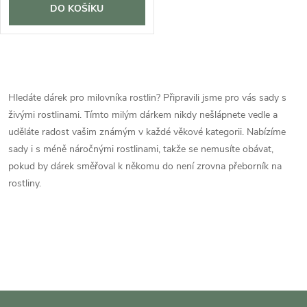
DO KOŠÍKU
O
v
Hledáte dárek pro milovníka rostlin? Připravili jsme pro vás sady s
živými rostlinami. Tímto milým dárkem nikdy nešlápnete vedle a
l
uděláte radost vašim známým v každé věkové kategorii. Nabízíme
á
sady i s méně náročnými rostlinami, takže se nemusíte obávat,
pokud by dárek směřoval k někomu do není zrovna přeborník na
d
rostliny.
a
c
í
p