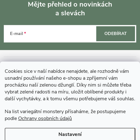
Mějte přehled o novinkách
r
a slevách
Z
v
k
á
E-mail
ODEBÍRAT
y
p
v
a
INFORMACE O NÁKUPU
ý
Cookies sice v naší nabídce nenajdete, ale rozhodně vám
t
usnadní používání našeho e-shopu a zpříjemní vám
p
MOHLO BY VÁS ZAJÍMAT
procházku naší zelenou džunglí. Díky nim si můžete třeba
i
vybrat zelené radosti na míru, uložit oblíbené produkty i
í
další vychytávky, a k tomu všemu potřebujeme váš souhlas.
O GARDNERS
s
Na list variegátní monstery přísaháme, že postupujeme
u
podle
Ochrany osobních údajů
Gardners Design - Projekt, realizace a údržba zahrad a interiérů
Nastavení