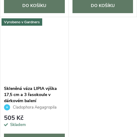
DO KOŠÍKU
DO KOŠÍKU
Vyrobeno v Gardners
Skleněná váza LIPIA výška
17,5 cm a 3 řasokoule v
dárkovém balení
Cladophora Aegagropila
505 Kč
Skladem