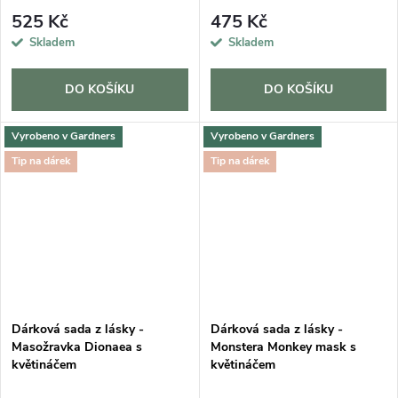
525 Kč
475 Kč
Skladem
Skladem
DO KOŠÍKU
DO KOŠÍKU
Vyrobeno v Gardners
Vyrobeno v Gardners
Tip na dárek
Tip na dárek
Dárková sada z lásky -
Dárková sada z lásky -
Masožravka Dionaea s
Monstera Monkey mask s
květináčem
květináčem