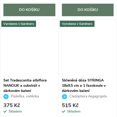
DO KOŠÍKU
DO KOŠÍKU
Vyrobeno v Gardners
Vyrobeno v Gardners
Set Tradescantia albiflora
Skleněná dóza SYRINGA
NANOUK a substrát v
18x9,5 cm a 1 řasokoule v
dárkovém balení
dárkovém balení
Podeňka, voděnka
Cladophora Aegagropila
375 Kč
515 Kč
Skladem
Skladem