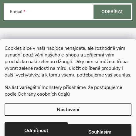
á
E-mail
ODEBÍRAT
p
a
INFORMACE O NÁKUPU
Cookies sice v naší nabídce nenajdete, ale rozhodně vám
t
usnadní používání našeho e-shopu a zpříjemní vám
MOHLO BY VÁS ZAJÍMAT
procházku naší zelenou džunglí. Díky nim si můžete třeba
í
vybrat zelené radosti na míru, uložit oblíbené produkty i
další vychytávky, a k tomu všemu potřebujeme váš souhlas.
O GARDNERS
Na list variegátní monstery přísaháme, že postupujeme
podle
Ochrany osobních údajů
Gardners Design - Projekt, realizace a údržba zahrad a interiérů
Nastavení
Copyright 2026
Gardners-eshop.cz
. Všechna práva vyhrazena.
Upravit
nastavení cookies
Odmítnout
Souhlasím