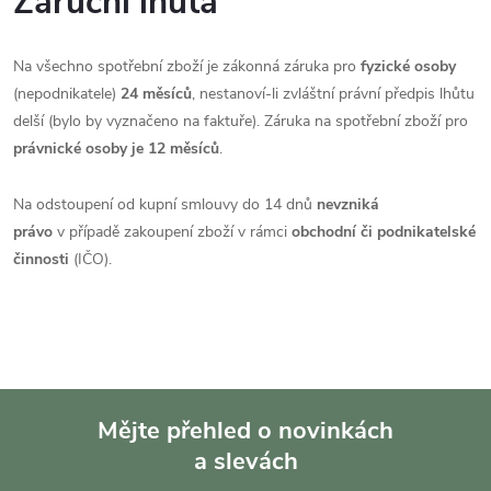
Záruční lhůta
Na všechno spotřební zboží je zákonná záruka pro
fyzické osoby
(nepodnikatele)
24 měsíců
, nestanoví-li zvláštní právní předpis lhůtu
delší (bylo by vyznačeno na faktuře). Záruka na spotřební zboží pro
právnické osoby je 12 měsíců
.
Na odstoupení od kupní smlouvy do 14 dnů
nevzniká
právo
v případě zakoupení zboží v rámci
obchodní či podnikatelské
činnosti
(IČO).
Mějte přehled o novinkách
a slevách
Z