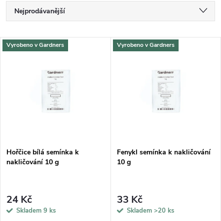
Ř
Nejprodávanější
a
Nejlevnější
V
Vyrobeno v Gardners
Vyrobeno v Gardners
Nejdražší
z
ý
Abecedně
e
p
n
i
í
s
p
Hořčice bílá semínka k
Fenykl semínka k nakličování
nakličování 10 g
10 g
p
r
r
24 Kč
33 Kč
o
Skladem
9 ks
Skladem
>20 ks