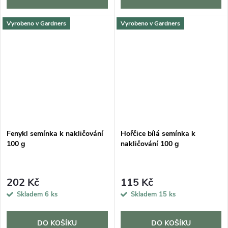
Vyrobeno v Gardners
Vyrobeno v Gardners
Fenykl semínka k nakličování
Hořčice bílá semínka k
100 g
nakličování 100 g
202 Kč
115 Kč
Skladem
6 ks
Skladem
15 ks
DO KOŠÍKU
DO KOŠÍKU