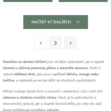
O
NAČÍST 47 DALŠÍCH
v
l
S
1
2
t
á
r
d
á
Semínka na domácí klíčení
jsou skvělým způsobem, jak si zajistit
a
n
čerstvé a výživné potraviny přímo z vlastního domova
. Stačí si
k
vybrat
oblíbený druh
, jako jsou například
řeřicha, mungo nebo
c
o
hořčice
, a následně je nechat klíčit ve vhodných podmínkách.
í
v
Klíčení zvyšuje obsah živin a enzymů v semenech, což z nich činí
á
p
zdravou a chutnou součást stravy
. Navíc je to jednoduchý a
n
ekonomický způsob, jak si dopřát čerstvé klíčky po celý rok, aniž
r
í
byste potřebovali rozsáhlou zahradu.