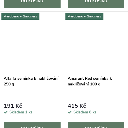
DO KOŠÍKU
DO KOŠÍKU
Vyrobeno v Gardners
Vyrobeno v Gardners
Alfalfa semínka k nakličování
Amarant Red semínka k
250 g
nakličování 100 g
191 Kč
415 Kč
Skladem
1 ks
Skladem
8 ks