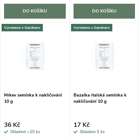
o
d
d
DO KOŠÍKU
DO KOŠÍKU
u
u
Vyrobeno v Gardners
Vyrobeno v Gardners
k
k
t
t
ů
ů
Mrkev semínka k nakličování
Bazalka italská semínka k
10 g
nakličování 10 g
36 Kč
17 Kč
Skladem
>20 ks
Skladem
5 ks