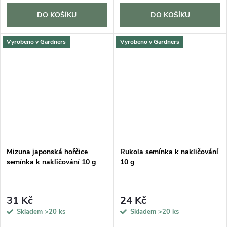
DO KOŠÍKU
DO KOŠÍKU
Vyrobeno v Gardners
Vyrobeno v Gardners
Mizuna japonská hořčice
Rukola semínka k nakličování
semínka k nakličování 10 g
10 g
31 Kč
24 Kč
Skladem
>20 ks
Skladem
>20 ks