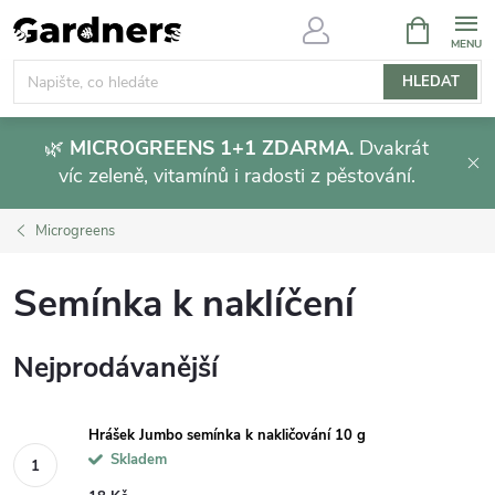
Přejít
NÁKUPNÍ
KOŠÍK
na
obsah
HLEDAT
🌿
MICROGREENS 1+1 ZDARMA.
Dvakrát
víc zeleně, vitamínů i radosti z pěstování.
Microgreens
Semínka k naklíčení
Nejprodávanější
Hrášek Jumbo semínka k nakličování 10 g
Skladem