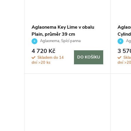
Aglaonema Key Lime v obalu
Aglao
Plain, průměr 39 cm
Cylin
Aglaonema, Spící panna
Agl
4 720 Kč
3 57
DO KOŠÍKU
Skladem do 14
Skl
dní
>20 ks
dní
>20