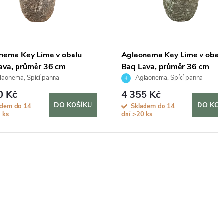
nema Key Lime v obalu
Aglaonema Key Lime v oba
ava, průměr 36 cm
Baq Lava, průměr 36 cm
aonema, Spící panna
Aglaonema, Spící panna
0 Kč
4 355 Kč
DO KOŠÍKU
DO K
adem do 14
Skladem do 14
 ks
dní
>20 ks