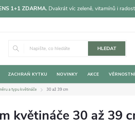
NS 1+1 ZDARMA.
Dvakrát víc zeleně, vitamínů i radost
HLEDAT
ZACHRAŇ KYTKU
NOVINKY
AKCE
VĚRNOSTN
ěru a typu květináče
30 až 39 cm
em květináče 30 až 39 