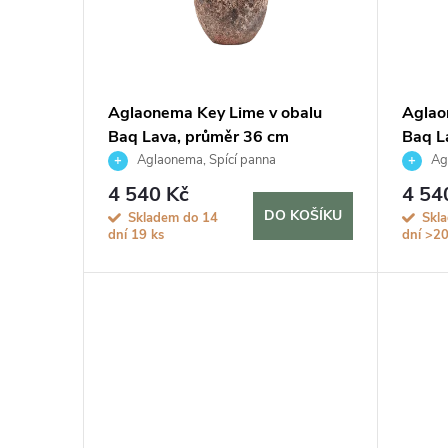
i
d
s
u
p
Aglaonema Key Lime v obalu
Aglao
k
Baq Lava, průměr 36 cm
Baq L
r
Aglaonema, Spící panna
Agl
t
o
4 540 Kč
4 54
DO KOŠÍKU
Skladem do 14
Skl
ů
dní
19 ks
dní
>20
d
u
k
t