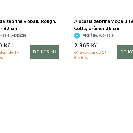
ia zebrina v obalu Rough,
Alocasia zebrina v obalu T
r 32 cm
Cotta, průměr 35 cm
kásie, Alokázie
Alokásie, Alokázie
0 Kč
2 365 Kč
DO KOŠÍKU
DO K
adem do 14
Skladem do 14
ks
dní
5 ks