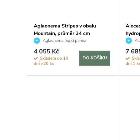
Aglaonema Stripes v obalu
Alocas
Mountain, průměr 34 cm
hydro
Aglaonema, Spící panna
Alo
4 055 Kč
7 68
DO KOŠÍKU
Skladem do 14
Skl
dní
>20 ks
dní
1 k