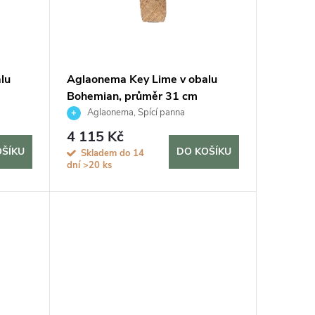
lu
Aglaonema Key Lime v obalu
Bohemian, průměr 31 cm
Aglaonema, Spící panna
4 115 Kč
OŠÍKU
DO KOŠÍKU
Skladem do 14
dní
>20 ks