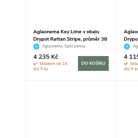
ů
Aglaonema Key Lime v obalu
Aglao
Drypot Rattan Stripe, průměr 38
Drypo
cm
cm
Aglaonema, Spící panna
Agl
4 235 Kč
4 11
DO KOŠÍKU
Skladem do 14
Skl
dní
9 ks
dní
9 k