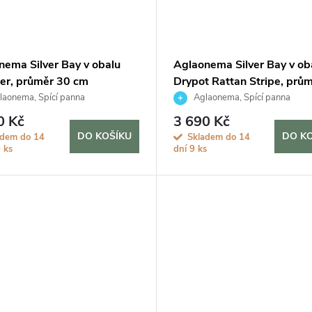
nema Silver Bay v obalu
Aglaonema Silver Bay v ob
der, průměr 30 cm
Drypot Rattan Stripe, prů
cm
aonema, Spící panna
Aglaonema, Spící panna
0 Kč
3 690 Kč
DO KOŠÍKU
DO K
adem do 14
Skladem do 14
 ks
dní
9 ks