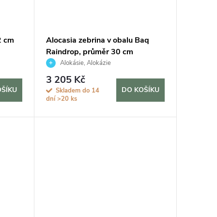
2 cm
Alocasia zebrina v obalu Baq
Raindrop, průměr 30 cm
Alokásie, Alokázie
3 205 Kč
OŠÍKU
DO KOŠÍKU
Skladem do 14
dní
>20 ks