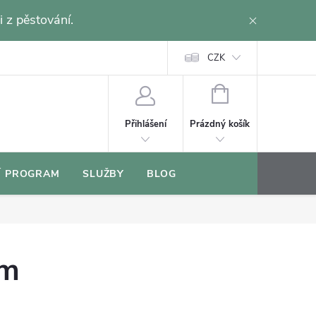
i z pěstování.
CZK
NÁKUPNÍ
KOŠÍK
Prázdný košík
Přihlášení
Í PROGRAM
SLUŽBY
BLOG
cm