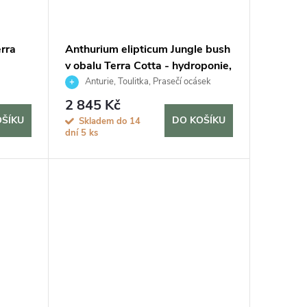
erra
Anthurium elipticum Jungle bush
v obalu Terra Cotta - hydroponie,
průměr 35 cm
Anturie, Toulitka, Prasečí ocásek
2 845 Kč
OŠÍKU
DO KOŠÍKU
Skladem do 14
dní
5 ks