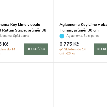
nema Key Lime v obalu
Aglaonema Key Lime v oba
t Rattan Stripe, průměr 38
Humus, průměr 30 cm
aonema, Spící panna
Aglaonema, Spící panna
5 Kč
6 775 Kč
DO KOŠÍKU
DO K
adem do 14
Skladem do 14
s
dní
>20 ks