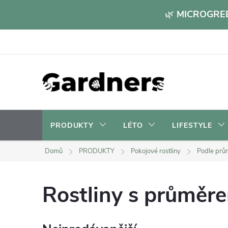
Přejít
🌿
MICROGREE
na
obsah
PRODUKTY
LÉTO
LIFESTYLE
Domů
PRODUKTY
Pokojové rostliny
Podle prům
Rostliny s průměr