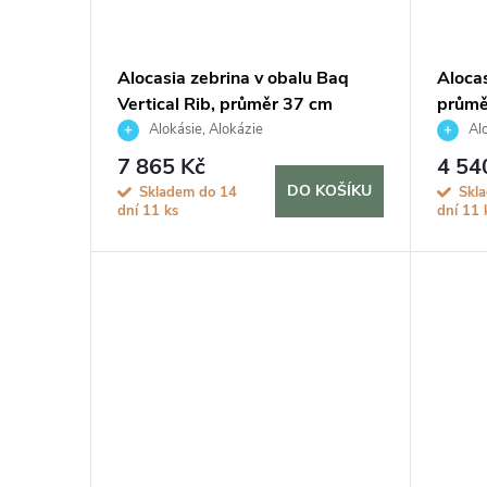
Alocasia zebrina v obalu Baq
Alocas
Vertical Rib, průměr 37 cm
průmě
Alokásie, Alokázie
Alo
7 865 Kč
4 54
DO KOŠÍKU
Skladem do 14
Skl
dní
11 ks
dní
11 