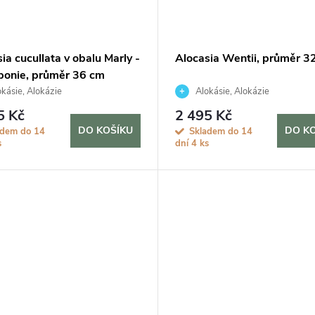
ia cucullata v obalu Marly -
Alocasia Wentii, průměr 3
ponie, průměr 36 cm
kásie, Alokázie
Alokásie, Alokázie
5 Kč
2 495 Kč
DO KOŠÍKU
DO K
adem do 14
Skladem do 14
s
dní
4 ks