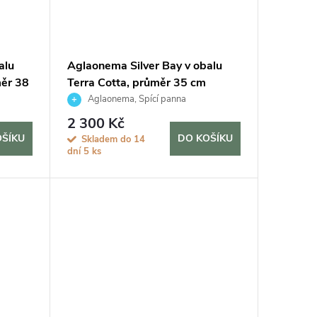
alu
Aglaonema Silver Bay v obalu
měr 38
Terra Cotta, průměr 35 cm
Aglaonema, Spící panna
2 300 Kč
OŠÍKU
DO KOŠÍKU
Skladem do 14
dní
5 ks