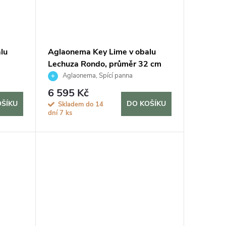
lu
Aglaonema Key Lime v obalu
Lechuza Rondo, průměr 32 cm
Aglaonema, Spící panna
6 595 Kč
OŠÍKU
DO KOŠÍKU
Skladem do 14
dní
7 ks