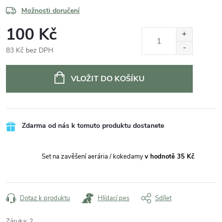
Možnosti doručení
100 Kč
83 Kč bez DPH
Měrná
cena:
VLOŽIT DO KOŠÍKU
Zdarma od nás k tomuto produktu dostanete
Set na zavěšení aerária / kokedamy
v hodnotě 35 Kč
Dotaz k produktu
Hlídací pes
Sdílet
Záruka
:
2