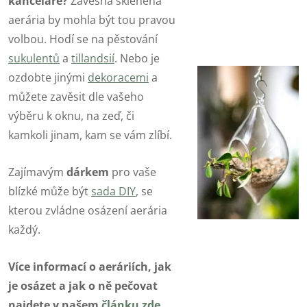
kanceláře?
Závěsná skleněná
aerária by mohla být tou pravou
volbou. Hodí se na pěstování
sukulentů
a
tillandsií
. Nebo je
ozdobte jinými
dekoracemi
a
můžete zavěsit dle vašeho
výběru k oknu, na zeď, či
kamkoli jinam, kam se vám zlíbí.
Zajímavým
dárkem
pro vaše
blízké může být
sada DIY
, se
kterou zvládne osázení aerária
každý.
Více informací o aeráriích, jak
je osázet a jak o ně pečovat
najdete v našem
článku zde
.