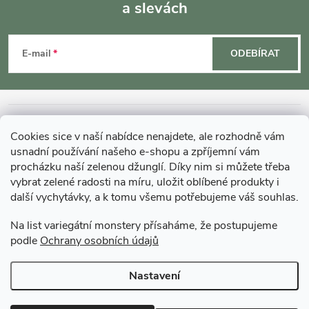
a slevách
Z
á
E-mail
ODEBÍRAT
p
a
INFORMACE O NÁKUPU
Cookies sice v naší nabídce nenajdete, ale rozhodně vám
t
usnadní používání našeho e-shopu a zpříjemní vám
MOHLO BY VÁS ZAJÍMAT
procházku naší zelenou džunglí. Díky nim si můžete třeba
vybrat zelené radosti na míru, uložit oblíbené produkty i
í
další vychytávky, a k tomu všemu potřebujeme váš souhlas.
O GARDNERS
Na list variegátní monstery přísaháme, že postupujeme
podle
Ochrany osobních údajů
Gardners Design - Projekt, realizace a údržba zahrad a interiérů
Nastavení
Copyright 2026
Gardners-eshop.cz
. Všechna práva vyhrazena.
Upravit