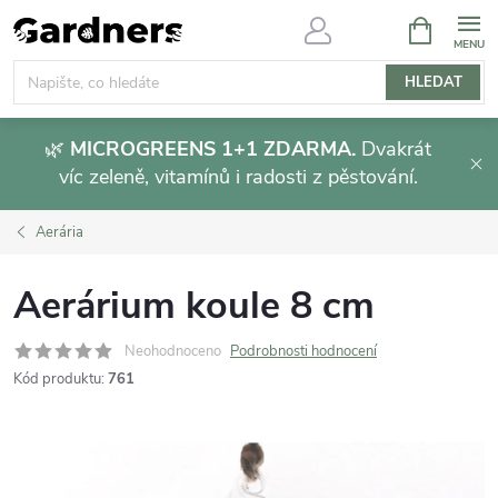
Přejít
NÁKUPNÍ
KOŠÍK
na
obsah
HLEDAT
🌿
MICROGREENS 1+1 ZDARMA.
Dvakrát
víc zeleně, vitamínů i radosti z pěstování.
Aerária
Aerárium koule 8 cm
Neohodnoceno
Podrobnosti hodnocení
Kód produktu:
761