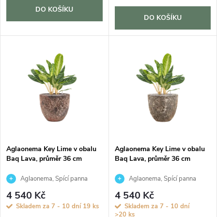
d
d
DO KOŠÍKU
DO KOŠÍKU
u
u
k
k
t
t
ů
ů
Aglaonema Key Lime v obalu
Aglaonema Key Lime v obalu
Baq Lava, průměr 36 cm
Baq Lava, průměr 36 cm
Aglaonema, Spící panna
Aglaonema, Spící panna
4 540 Kč
4 540 Kč
Skladem za 7 - 10 dní
19 ks
Skladem za 7 - 10 dní
>20 ks