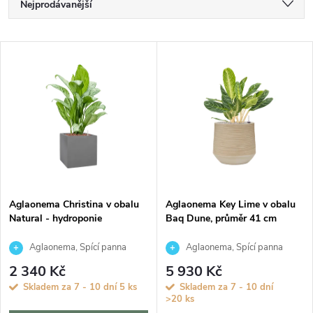
Ř
Nejprodávanější
a
Nejlevnější
V
Nejdražší
z
ý
Abecedně
e
p
n
i
í
s
p
Aglaonema Christina v obalu
Aglaonema Key Lime v obalu
Natural - hydroponie
Baq Dune, průměr 41 cm
p
r
Aglaonema, Spící panna
Aglaonema, Spící panna
r
2 340 Kč
5 930 Kč
o
Skladem za 7 - 10 dní
5 ks
Skladem za 7 - 10 dní
o
>20 ks