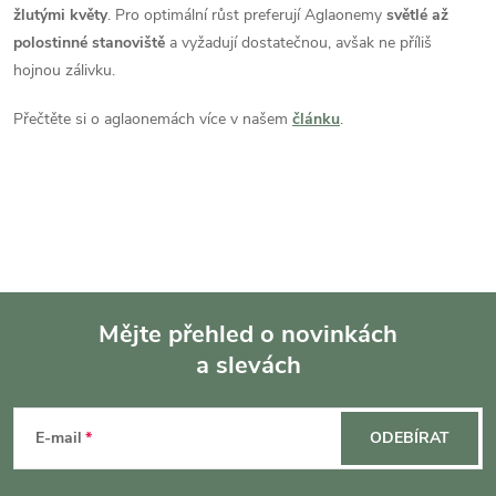
d
žlutými květy
. Pro optimální růst preferují Aglaonemy
světlé až
polostinné stanoviště
a vyžadují dostatečnou, avšak ne příliš
a
hojnou zálivku.
c
Přečtěte si o aglaonemách více v našem
článku
.
í
p
r
v
k
Mějte přehled o novinkách
y
a slevách
Z
v
á
E-mail
ODEBÍRAT
ý
p