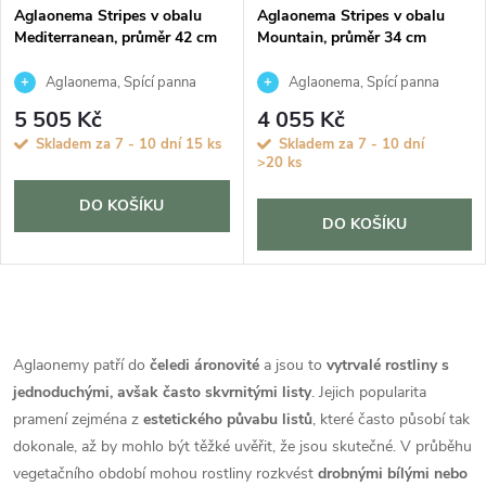
Aglaonema Stripes v obalu
Aglaonema Stripes v obalu
Mediterranean, průměr 42 cm
Mountain, průměr 34 cm
Aglaonema, Spící panna
Aglaonema, Spící panna
5 505 Kč
4 055 Kč
Skladem za 7 - 10 dní
15 ks
Skladem za 7 - 10 dní
>20 ks
DO KOŠÍKU
DO KOŠÍKU
O
v
Aglaonemy patří do
čeledi áronovité
a jsou to
vytrvalé rostliny s
jednoduchými, avšak často skvrnitými listy
. Jejich popularita
l
pramení zejména z
estetického půvabu listů
, které často působí tak
á
dokonale, až by mohlo být těžké uvěřit, že jsou skutečné. V průběhu
vegetačního období mohou rostliny rozkvést
drobnými bílými nebo