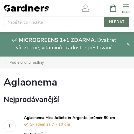
Přejít
NÁKUPNÍ
KOŠÍK
na
obsah
HLEDAT
🌿
MICROGREENS 1+1 ZDARMA.
Dvakrát
víc zeleně, vitamínů i radosti z pěstování.
Podle druhu rostliny
Aglaonema
Nejprodávanější
Aglaonema Miss Julliete in Argento, průměr 80 cm
Skladem za 7 - 10 dní