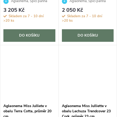
Aglaonema, Spící panna
Aglaonema, Spící panna
3 205 Kč
2 050 Kč
Skladem za 7 - 10 dní
Skladem za 7 - 10 dní
>20 ks
>20 ks
DO KOŠÍKU
DO KOŠÍKU
Aglaonema Miss Julliete v
Aglaonema Miss Julliette v
obalu Terra Cotta, průměr 20
obalu Lechuza Trendcover 23
cm
Cork, průměr 23 cm