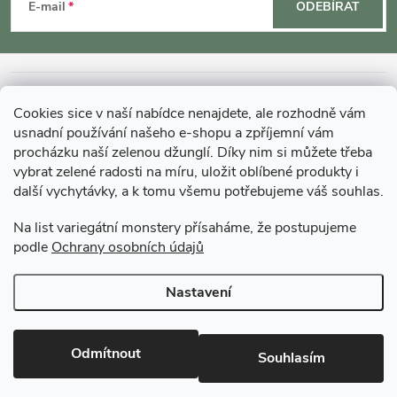
á
E-mail
ODEBÍRAT
p
a
INFORMACE O NÁKUPU
Cookies sice v naší nabídce nenajdete, ale rozhodně vám
t
usnadní používání našeho e-shopu a zpříjemní vám
MOHLO BY VÁS ZAJÍMAT
procházku naší zelenou džunglí. Díky nim si můžete třeba
vybrat zelené radosti na míru, uložit oblíbené produkty i
í
další vychytávky, a k tomu všemu potřebujeme váš souhlas.
O GARDNERS
Na list variegátní monstery přísaháme, že postupujeme
podle
Ochrany osobních údajů
Gardners Design - Projekt, realizace a údržba zahrad a interiérů
Nastavení
Copyright 2026
Gardners-eshop.cz
. Všechna práva vyhrazena.
Upravit
nastavení cookies
Odmítnout
Souhlasím
Vytvořil Shoptet Premium