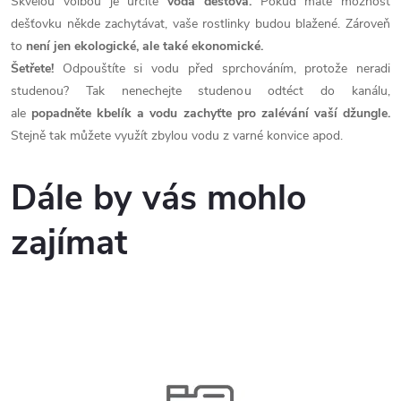
Skvělou volbou je určitě
voda dešťová.
Pokud máte možnost
dešťovku někde zachytávat, vaše rostlinky budou blažené. Zároveň
to
není jen ekologické, ale také ekonomické.
Šetřete!
Odpouštíte si vodu před sprchováním, protože neradi
studenou? Tak nenechejte studenou odtéct do kanálu,
ale
popadněte kbelík a vodu zachyťte pro zalévání vaší džungle.
Stejně tak můžete využít zbylou vodu z varné konvice apod.
Dále by vás mohlo
zajímat