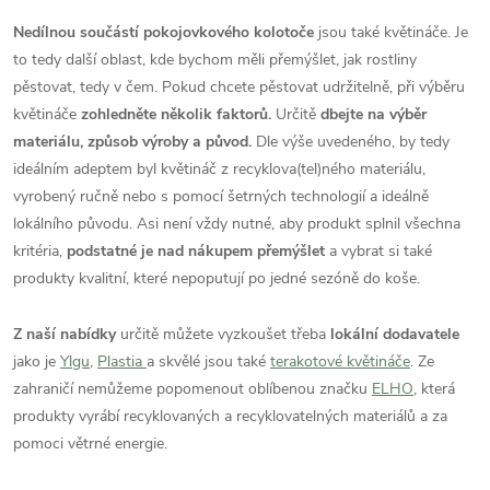
Nedílnou součástí pokojovkového kolotoče
jsou také květináče. Je
to tedy další oblast, kde bychom měli přemýšlet, jak rostliny
pěstovat, tedy v čem. Pokud chcete pěstovat udržitelně, při výběru
květináče
zohledněte několik faktorů.
Určitě
dbejte na výběr
materiálu, způsob výroby a původ.
Dle výše uvedeného, by tedy
ideálním adeptem byl květináč z recyklova(tel)ného materiálu,
vyrobený ručně nebo s pomocí šetrných technologií a ideálně
lokálního původu. Asi není vždy nutné, aby produkt splnil všechna
kritéria,
podstatné je nad nákupem přemýšlet
a vybrat si také
produkty kvalitní, které nepoputují po jedné sezóně do koše.
Z naší nabídky
určitě můžete vyzkoušet třeba
lokální dodavatele
jako je
Ylgu
,
Plastia
a skvělé jsou také
terakotové květináče
. Ze
zahraničí nemůžeme popomenout oblíbenou značku
ELHO
, která
produkty vyrábí recyklovaných a recyklovatelných materiálů a za
pomoci větrné energie.