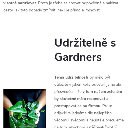
vlastně narušovat.
Proto je třeba se chovat odpovědně a nalézat
cesty, jak tyto dopady zmírnit, ne-li je přímo eliminovat.
Udržitelně s
Gardners
Téma udržitelnosti
by mělo být
důležité v jakémkoliv odvětví, jsme ale
přesvědčení, že
v tom našem zeleném
by skutečně mělo rezonovat a
prostupovat celou firmou.
Proto
odjakživa jednáme dle nejlepšího
vědomí i svědomí a neustále pracujeme
na tom, abychom zatěžovali životní