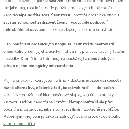
plodech a květech (což v naší zeměpisné šířce častokrát není možné
tak jako tak), rostlinám bude použití organických hnojiv stačit.
Zároveň
lépe udržíte zdraví substrátu,
protože organická hnojiva
zvyšují schopnost zadržovat živiny i vodu,
dále
podporují
mikrobiální ekosystém
a celkově zlepšují strukturu substrátu.
Díky
používání organických hnojiv se v substrátu nehromadí
chemikálie a soli,
jejichž účinky mohou mít pro vaše rostliny fatální
následky. Kromě toho tato
hnojiva pocházejí z obnovitelných
zdrojů a jsou biologicky odbouratelná.
Vyjma přípravků, které jsou na trhu k dostání,
můžete vyzkoušet i
různé alternativy, některé z řad „babských rad“
– z domácích
zdrojů lze použít například banánové slupky, vaječné skořápky,
kávovou sedlinu nebo třeba i droždí. Nezapomeňte si ale před
použitím prostudovat, jak na to, ať rostlinám zbytečně neublížíte.
Výborným hnojivem je také „žížalí čaj“,
což je produkt domácího
vermikompostéru
.