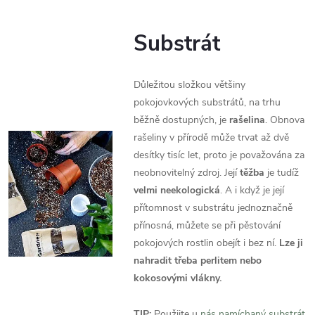
Substrát
Důležitou složkou většiny
pokojovkových substrátů, na trhu
běžně dostupných, je
rašelina
. Obnova
rašeliny v přírodě může trvat až dvě
desítky tisíc let, proto je považována za
neobnovitelný zdroj. Její
těžba
je tudíž
velmi
neekologická
. A i když je její
přítomnost v substrátu jednoznačně
přínosná, můžete se při pěstování
pokojových rostlin obejít i bez ní.
Lze ji
nahradit třeba perlitem nebo
kokosovými vlákny.
TIP:
Použijte u
nás namíchaný substrát