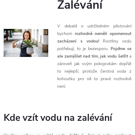
Zalévání
V debatě o udržitelném pěstování
bychom
rozhodně neměli opomenout
zacházení s vodou!
Rostliny vodu
potřebují, to je bezesporu.
Pojďme se
ale zamýšlet nad tím, jak vodu šetřit
a
zároveň jak svým pokojovkám dopřát
to nejlepší, protože čerstvá voda z
kohoutku pro ně to pravé rozhodně
není.
Kde vzít vodu na zalévání