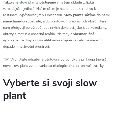
Takzvané
slow plants
pěstujeme v našem skladu z řízků
vzrostlejších jedinců. Naším cílem je nabídnout alternativu k
rostlinám vypěstovaným v Holandsku.
Slow plants sázíme do námi
namíchaného substrátu,
a do plastových přepravních obalů, které
nám přebývají po výrobě rostlinných dekorací, jako jsou kokedamy,
obrazy z rostlin a osázená terária. Jde tedy o
vlastnoručně
vypiplané rostliny s nižší uhlíkovou stopou
i s celkově menším
dopadem na životní prostředí.
TIP:
Vychytejte udržitelné pěstování do puntíku a při koupi (nejen)
nové slow plant zvolte variantu
ekologického balení
vaší zásilky.
Vyberte si svoji slow
plant