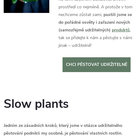
prostředí co nejméně. A protože v tom
nechceme zůstat sami,
pustili jsme se
do pořádné osvěty i zařazení nových
(samozřejmě udržitelných)
produktů
,
tak se přidejte k nám a pěstujte s námi
jinak – udržitelně!
CHCI PĚSTOVAT UDRŽITELNĚ
Slow plants
Jedním ze zásadních kroků, který jsme v otázce udržitelného
pěstování podnikli my osobně, je pěstování vlastních rostlin.