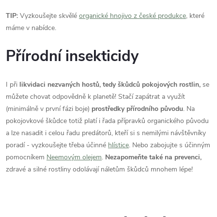
TIP:
Vyzkoušejte skvělé
organické hnojivo z české produkce
, které
máme v nabídce.
Přírodní insekticidy
I při
likvidaci nezvaných hostů, tedy škůdců pokojových rostlin,
se
můžete chovat odpovědně k planetě! Stačí zapátrat a využít
(minimálně v první fázi boje)
prostředky přírodního původu
. Na
pokojovkové škůdce totiž platí i řada přípravků organického původu
a lze nasadit i celou řadu predátorů, kteří si s nemilými návštěvníky
poradí - vyzkoušejte třeba účinné
hlístice
. Nebo zabojujte s účinným
pomocníkem
Neemovým olejem
.
Nezapomeňte také na prevenci,
zdravé a silné rostliny odolávají náletům škůdců mnohem lépe!