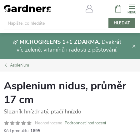
Přejít
NÁKUPNÍ
KOŠÍK
na
obsah
HLEDAT
🌿
MICROGREENS 1+1 ZDARMA.
Dvakrát
víc zeleně, vitamínů i radosti z pěstování.
Asplenium
Asplenium nidus, průměr
17 cm
Sleziník hnízdnatý, ptačí hnízdo
Neohodnoceno
Podrobnosti hodnocení
Kód produktu:
1695