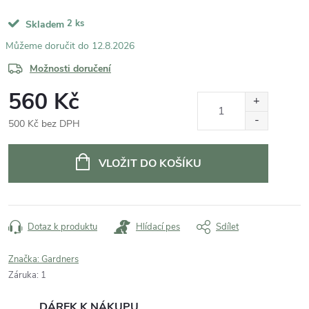
2 ks
Skladem
12.8.2026
Možnosti doručení
560 Kč
500 Kč bez DPH
Měrná
cena:
VLOŽIT DO KOŠÍKU
Dotaz k produktu
Hlídací pes
Sdílet
Značka:
Gardners
Záruka
:
1
DÁREK K NÁKUPU