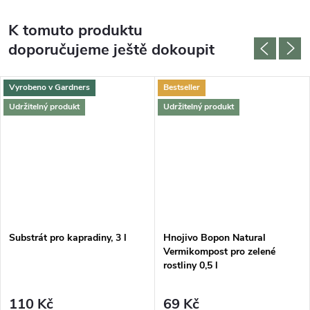
K tomuto produktu
doporučujeme ještě dokoupit
Vyrobeno v Gardners
Bestseller
Udržitelný produkt
Udržitelný produkt
DARMA
Substrát pro kapradiny, 3 l
Hnojivo Bopon Natural
Vermikompost pro zelené
rostliny 0,5 l
110 Kč
69 Kč