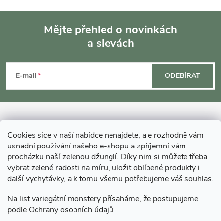
Mějte přehled o novinkách
a slevách
Z
á
E-mail
ODEBÍRAT
p
a
INFORMACE O NÁKUPU
Cookies sice v naší nabídce nenajdete, ale rozhodně vám
t
usnadní používání našeho e-shopu a zpříjemní vám
MOHLO BY VÁS ZAJÍMAT
procházku naší zelenou džunglí. Díky nim si můžete třeba
í
vybrat zelené radosti na míru, uložit oblíbené produkty i
další vychytávky, a k tomu všemu potřebujeme váš souhlas.
O GARDNERS
Na list variegátní monstery přísaháme, že postupujeme
podle
Ochrany osobních údajů
Gardners Design - Projekt, realizace a údržba zahrad a interiérů