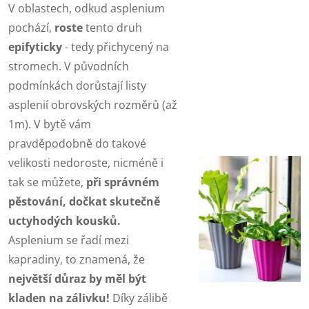
V oblastech, odkud asplenium
pochází,
roste
tento druh
epifyticky
- tedy přichycený na
stromech. V původních
podmínkách dorůstají listy
asplenií obrovských rozměrů (až
1m). V bytě vám
pravděpodobně do takové
velikosti nedoroste, nicméně i
tak se můžete,
při správném
pěstování, dočkat skutečně
uctyhodých kousků.
Asplenium se řadí mezi
kapradiny, to znamená, že
největší důraz by měl být
kladen na zálivku!
Díky zálibě