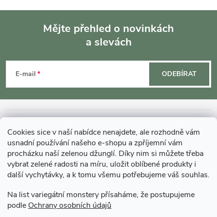
Mějte přehled o novinkách
a slevách
Z
á
E-mail
ODEBÍRAT
p
a
INFORMACE O NÁKUPU
Cookies sice v naší nabídce nenajdete, ale rozhodně vám
t
usnadní používání našeho e-shopu a zpříjemní vám
MOHLO BY VÁS ZAJÍMAT
procházku naší zelenou džunglí. Díky nim si můžete třeba
vybrat zelené radosti na míru, uložit oblíbené produkty i
í
další vychytávky, a k tomu všemu potřebujeme váš souhlas.
O GARDNERS
Na list variegátní monstery přísaháme, že postupujeme
podle
Ochrany osobních údajů
Gardners Design - Projekt, realizace a údržba zahrad a interiérů