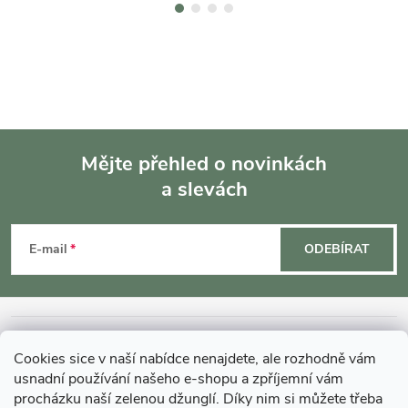
Mějte přehled o novinkách
a slevách
Z
á
E-mail
ODEBÍRAT
p
a
INFORMACE O NÁKUPU
Cookies sice v naší nabídce nenajdete, ale rozhodně vám
t
usnadní používání našeho e-shopu a zpříjemní vám
MOHLO BY VÁS ZAJÍMAT
procházku naší zelenou džunglí. Díky nim si můžete třeba