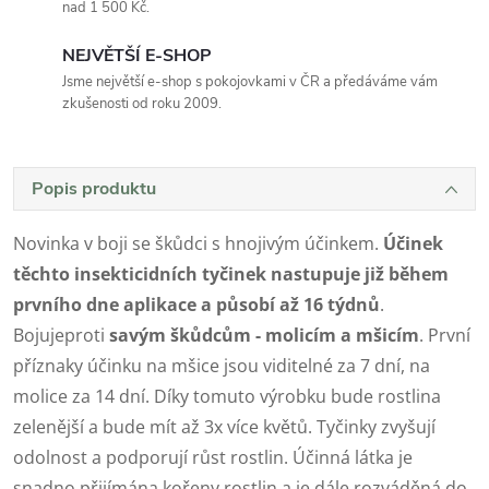
nad 1 500 Kč.
NEJVĚTŠÍ E-SHOP
Jsme největší e-shop s pokojovkami v ČR a předáváme vám
zkušenosti od roku 2009.
Popis produktu
Novinka v boji se škůdci s hnojivým účinkem.
Účinek
těchto insekticidních tyčinek nastupuje již během
prvního dne aplikace a působí až 16 týdnů
.
Bojujeproti
savým škůdcům - molicím a mšicím
. První
příznaky účinku na mšice jsou viditelné za 7 dní, na
molice za 14 dní. Díky tomuto výrobku bude rostlina
zelenější a bude mít až 3x více květů. Tyčinky zvyšují
odolnost a podporují růst rostlin. Účinná látka je
snadno přijímána kořeny rostlin a je dále rozváděná do