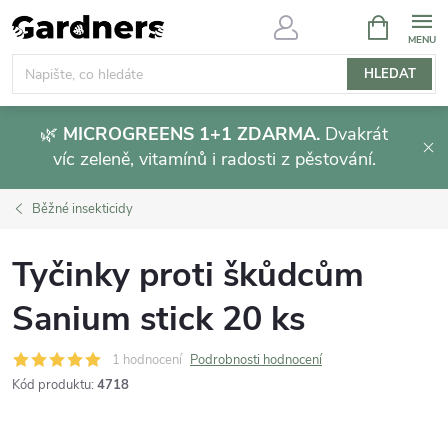
Přejít
NÁKUPNÍ
KOŠÍK
na
obsah
HLEDAT
🌿
MICROGREENS 1+1 ZDARMA.
Dvakrát
víc zeleně, vitamínů i radosti z pěstování.
Běžné insekticidy
Tyčinky proti škůdcům
Sanium stick 20 ks
1 hodnocení
Podrobnosti hodnocení
Kód produktu:
4718