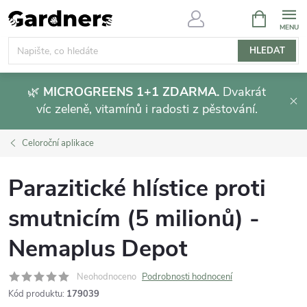
Přejít
NÁKUPNÍ
KOŠÍK
na
obsah
HLEDAT
🌿
MICROGREENS 1+1 ZDARMA.
Dvakrát
víc zeleně, vitamínů i radosti z pěstování.
Celoroční aplikace
Parazitické hlístice proti
smutnicím (5 milionů) -
Nemaplus Depot
Neohodnoceno
Podrobnosti hodnocení
Kód produktu:
179039