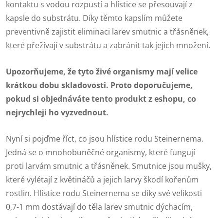
kontaktu s vodou rozpustí a hlístice se přesouvají z
kapsle do substrátu. Díky těmto kapslím můžete
preventivně zajistit eliminaci larev smutnic a třásněnek,
které přežívají v substrátu a zabránit tak jejich množení.
Upozorňujeme, že tyto živé organismy mají velice
krátkou dobu skladovosti. Proto doporučujeme,
pokud si objednáváte tento produkt z eshopu, co
nejrychleji ho vyzvednout.
Nyní si pojďme říct, co jsou hlístice rodu Steinernema.
Jedná se o mnohobuněčné organismy, které fungují
proti larvám smutnic a třásněnek. Smutnice jsou mušky,
které vylétají z květináčů a jejich larvy škodí kořenům
rostlin. Hlístice rodu Steinernema se díky své velikosti
0,7-1 mm dostávají do těla larev smutnic dýchacím,