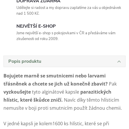
DOPRAVA ZDARMA
Udělejte si radost a my dopravu zaplatíme za vás u objednávek
nad 1 500 Kč.
NEJVĚTŠÍ E-SHOP
Jsme největší e-shop s pokojovkami v ČR a předáváme vám
zkušenosti od roku 2009.
Popis produktu
Bojujete marně se smutnicemi nebo larvami
třásněnek a chcete se jich už konečně zbavit?
Pak
vyzkoušejte
tyto alginátové kapsle
parazitických
hlístic, které škůdce zničí.
Navíc díky těmto hlísticím
nemusíte v boji proti smutnicím použít žádnou chemii.
V jedné kapsli je kolem1600 ks hlístic, které se při