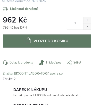
26.8.2026
Možnosti doručení
962 Kč
795 Kč bez DPH
Měrná
cena:
VLOŽIT DO KOŠÍKU
Dotaz k produktu
Hlídací pes
Sdílet
Značka:
BIOCONT LABORATORY, spol. s r.o.
Záruka
:
2
DÁREK K NÁKUPU
Při nákupu nad 1 000 Kč od nás dostanete dárek.