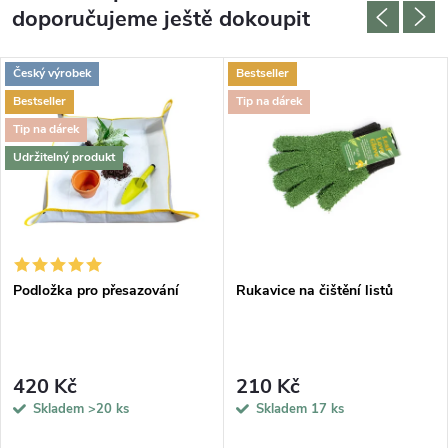
doporučujeme ještě dokoupit
Český výrobek
Bestseller
Bestseller
Tip na dárek
Tip na dárek
Udržitelný produkt
Podložka pro přesazování
Rukavice na čištění listů
420 Kč
210 Kč
Skladem
>20 ks
Skladem
17 ks