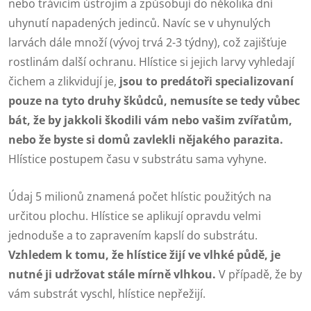
nebo trávicím ústrojím a způsobují do několika dní
uhynutí napadených jedinců. Navíc se v uhynulých
larvách dále množí (vývoj trvá 2-3 týdny), což zajišťuje
rostlinám další ochranu. Hlístice si jejich larvy vyhledají
čichem a zlikvidují je,
jsou to predátoři specializovaní
pouze na tyto druhy škůdců, nemusíte se tedy vůbec
bát, že by jakkoli škodili vám nebo vašim zvířatům,
nebo že byste si domů zavlekli nějakého parazita.
Hlístice postupem času v substrátu sama vyhyne.
Údaj 5 milionů znamená počet hlístic použitých na
určitou plochu. Hlístice se aplikují opravdu velmi
jednoduše a to zapravením kapslí do substrátu.
Vzhledem k tomu, že hlístice žijí ve vlhké půdě, je
nutné ji udržovat stále mírně vlhkou.
V případě, že by
vám substrát vyschl, hlístice nepřežijí.