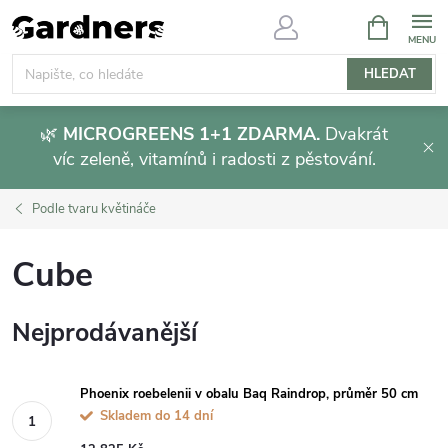
Přejít
NÁKUPNÍ
KOŠÍK
na
obsah
HLEDAT
🌿
MICROGREENS 1+1 ZDARMA.
Dvakrát
víc zeleně, vitamínů i radosti z pěstování.
Podle tvaru květináče
Cube
Nejprodávanější
Phoenix roebelenii v obalu Baq Raindrop, průměr 50 cm
Skladem do 14 dní