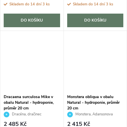
Skladem do 14 dní
3 ks
Skladem do 14 dní
3 ks
DO KOŠÍKU
DO KOŠÍKU
Dracaena surculosa Mike v
Monstera obliqua v obalu
obalu Natural - hydroponie,
Natural - hydroponie, průměr
průměr 20 cm
20 cm
Dracéna, dračinec
Monstera, Adansonova
šlahounovitý
monstera, Švýcarský sýr
2 485 Kč
2 415 Kč