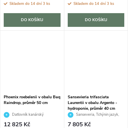
Skladem do 14 dní
3 ks
Skladem do 14 dní
3 ks
DO KOŠÍKU
DO KOŠÍKU
Phoenix roebelenii v obalu Baq
Sansevieria trifasciata
Raindrop, průměr 50 cm
Laurentii v obalu Argento -
hydroponie, průměr 40 cm
Datlovník kanárský
Sanseveria, Tchýnin jazyk,
Tenura
12 825 Kč
7 805 Kč