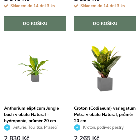
o
Skladem do 14 dní
3 ks
Skladem do 14 dní
3 ks
o
d
d
DO KOŠÍKU
DO KOŠÍKU
u
u
k
k
t
t
ů
ů
Anthurium elipticum Jungle
Croton (Codiaeum) variegatum
bush v obalu Natural -
Petra v obalu Natural, průměr
hydroponie, průměr 20 cm
20 cm
Anturie, Toulitka, Prasečí
Kroton, podivec pestrý
ocásek
2 830 Kč
2 265 Kč