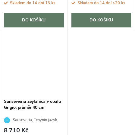
Skladem do 14 dní
13 ks
Skladem do 14 dní
>20 ks
DO KOŠÍKU
DO KOŠÍKU
Sansevieria zeylanica v obalu
Grigio, průměr 40 cm
Sanseveria, Tchýnin jazyk,
Tenura
8 710 Kč