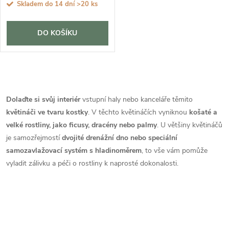
Skladem do 14 dní
>20 ks
DO KOŠÍKU
O
v
Dolaďte si svůj interiér
vstupní haly nebo kanceláře těmito
květináči ve tvaru kostky
. V těchto květináčích vyniknou
košaté a
l
velké rostliny, jako ficusy, dracény nebo palmy
. U většiny květináčů
á
je samozřejmostí
dvojité drenážní dno nebo speciální
samozavlažovací systém s hladinoměrem
, to vše vám pomůže
d
vyladit zálivku a péči o rostliny k naprosté dokonalosti.
a
c
í