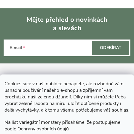
p
Mějte přehled o novinkách
r
a slevách
Z
v
k
á
E-mail
ODEBÍRAT
y
p
v
a
INFORMACE O NÁKUPU
ý
Cookies sice v naší nabídce nenajdete, ale rozhodně vám
t
usnadní používání našeho e-shopu a zpříjemní vám
p
MOHLO BY VÁS ZAJÍMAT
procházku naší zelenou džunglí. Díky nim si můžete třeba
i
í
vybrat zelené radosti na míru, uložit oblíbené produkty i
další vychytávky, a k tomu všemu potřebujeme váš souhlas.
O GARDNERS
s
Na list variegátní monstery přísaháme, že postupujeme
u
podle
Ochrany osobních údajů
Gardners Design - Projekt, realizace a údržba zahrad a interiérů