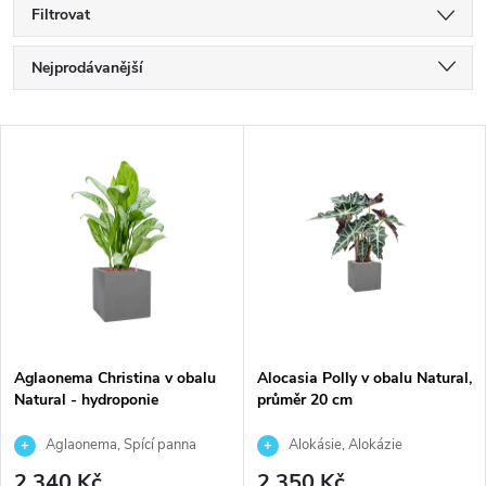
Filtrovat
Ř
Nejprodávanější
a
Nejlevnější
V
Nejdražší
z
ý
Abecedně
e
p
n
i
í
s
p
Aglaonema Christina v obalu
Alocasia Polly v obalu Natural,
Natural - hydroponie
průměr 20 cm
p
r
Aglaonema, Spící panna
Alokásie, Alokázie
r
2 340 Kč
2 350 Kč