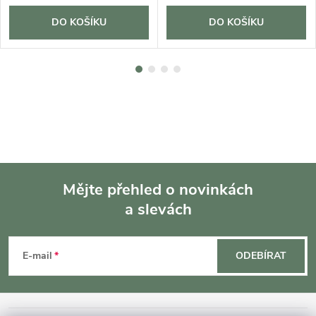
DO KOŠÍKU
DO KOŠÍKU
Mějte přehled o novinkách
a slevách
Z
á
E-mail
ODEBÍRAT
p