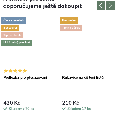
doporučujeme ještě dokoupit
Český výrobek
Bestseller
Bestseller
Tip na dárek
Tip na dárek
Udržitelný produkt
Podložka pro přesazování
Rukavice na čištění listů
420 Kč
210 Kč
Skladem
>20 ks
Skladem
17 ks