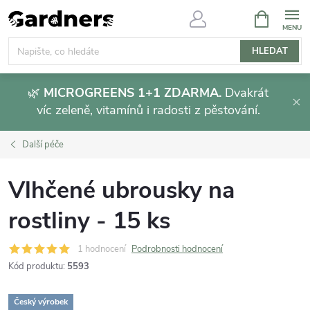
Přejít
NÁKUPNÍ
KOŠÍK
na
obsah
HLEDAT
🌿
MICROGREENS 1+1 ZDARMA.
Dvakrát
víc zeleně, vitamínů i radosti z pěstování.
Další péče
Vlhčené ubrousky na
rostliny - 15 ks
1 hodnocení
Podrobnosti hodnocení
Kód produktu:
5593
Český výrobek