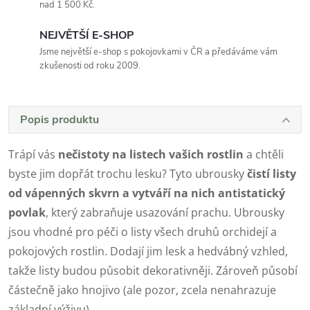
nad 1 500 Kč.
NEJVĚTŠÍ E-SHOP
Jsme největší e-shop s pokojovkami v ČR a předáváme vám
zkušenosti od roku 2009.
Popis produktu
Trápí vás
nečistoty na listech vašich rostlin
a chtěli
byste jim dopřát trochu lesku? Tyto ubrousky
čistí listy
od vápenných skvrn a vytváří na nich antistatický
povlak
, který zabraňuje usazování prachu. Ubrousky
jsou vhodné pro péči o listy všech druhů orchidejí a
pokojových rostlin. Dodají jim lesk a hedvábný vzhled,
takže listy budou působit dekorativněji. Zároveň působí
částečně jako hnojivo (ale pozor, zcela nenahrazuje
základní výživu).