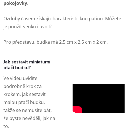
pokojovky
.
Ozdoby časem získají charakteristickou patinu. Můžete
je použít venku i uvnitř.
Pro představu, budka má 2,5 cm x 2,5 cm x 2 cm.
Jak sestavit miniaturní
ptačí budku?
Ve videu uvidíte
podrobně krok za
krokem, jak sestavit
malou ptačí budku,
takže se nemusíte bát,
že byste nevěděli, jak na
to.