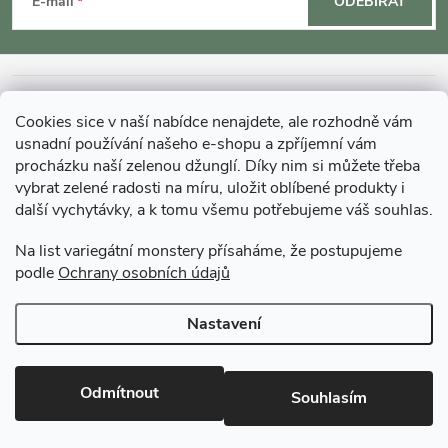
á
E-mail
ODEBÍRAT
p
a
INFORMACE O NÁKUPU
Cookies sice v naší nabídce nenajdete, ale rozhodně vám
t
usnadní používání našeho e-shopu a zpříjemní vám
MOHLO BY VÁS ZAJÍMAT
procházku naší zelenou džunglí. Díky nim si můžete třeba
í
vybrat zelené radosti na míru, uložit oblíbené produkty i
další vychytávky, a k tomu všemu potřebujeme váš souhlas.
O GARDNERS
Na list variegátní monstery přísaháme, že postupujeme
podle
Ochrany osobních údajů
Gardners Design - Projekt, realizace a údržba zahrad a interiérů
Nastavení
Copyright 2026
Gardners-eshop.cz
. Všechna práva vyhrazena.
Upravit
nastavení cookies
Odmítnout
Souhlasím
Vytvořil Shoptet Premium