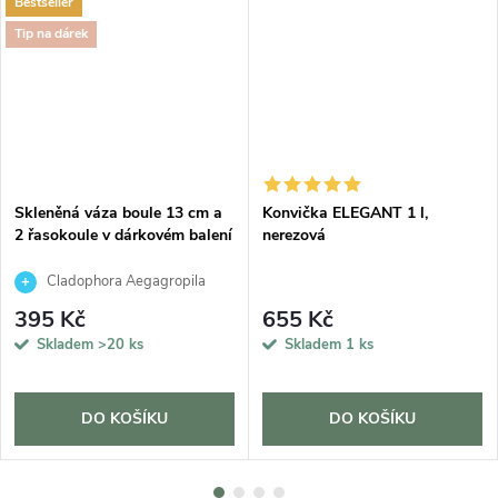
Bestseller
Tip na dárek
Skleněná váza boule 13 cm a
Konvička ELEGANT 1 l,
2 řasokoule v dárkovém balení
nerezová
Cladophora Aegagropila
395 Kč
655 Kč
Skladem
>20 ks
Skladem
1 ks
DO KOŠÍKU
DO KOŠÍKU