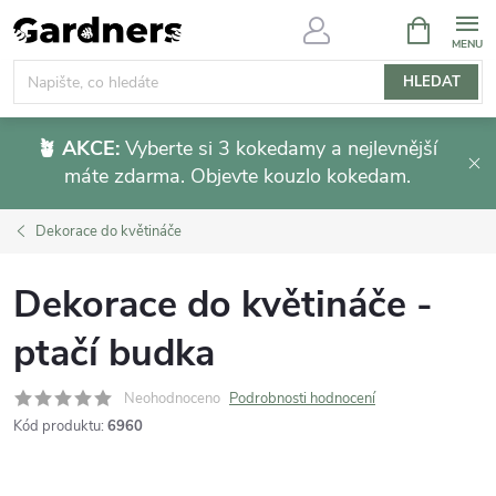
Přejít
NÁKUPNÍ
KOŠÍK
na
obsah
HLEDAT
🪴 AKCE:
Vyberte si 3 kokedamy a nejlevnější
máte zdarma. Objevte kouzlo kokedam.
Dekorace do květináče
Dekorace do květináče -
ptačí budka
Neohodnoceno
Podrobnosti hodnocení
Kód produktu:
6960