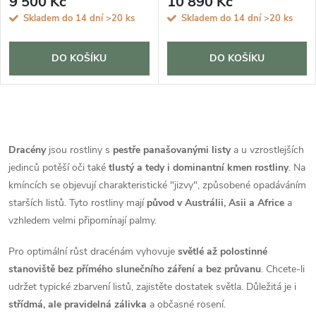
9 500 Kč
10 890 Kč
Skladem do 14 dní
>20 ks
Skladem do 14 dní
>20 ks
DO KOŠÍKU
DO KOŠÍKU
O
v
Dracény
jsou rostliny s
pestře panašovanými listy
a u vzrostlejších
jedinců potěší oči také
tlustý a tedy i dominantní kmen rostliny
. Na
l
kmíncích se objevují charakteristické "jizvy", způsobené opadáváním
á
starších listů. Tyto rostliny mají
původ v Austrálii, Asii a Africe
a
vzhledem velmi připomínají palmy.
d
Pro optimální růst dracénám vyhovuje
světlé až polostinné
a
stanoviště bez přímého slunečního záření a bez průvanu
. Chcete-li
udržet typické zbarvení listů, zajistěte dostatek světla. Důležitá je i
c
střídmá, ale pravidelná zálivka
a občasné rosení.