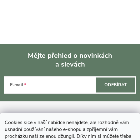
í
p
r
v
k
Mějte přehled o novinkách
y
a slevách
Z
v
á
E-mail
ODEBÍRAT
ý
p
p
a
i
INFORMACE O NÁKUPU
Cookies sice v naší nabídce nenajdete, ale rozhodně vám
s
t
usnadní používání našeho e-shopu a zpříjemní vám
MOHLO BY VÁS ZAJÍMAT
procházku naší zelenou džunglí. Díky nim si můžete třeba