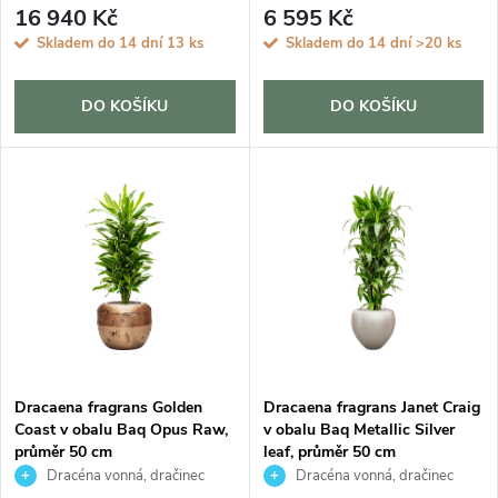
r
16 940 Kč
6 595 Kč
o
Skladem do 14 dní
13 ks
Skladem do 14 dní
>20 ks
o
d
d
DO KOŠÍKU
DO KOŠÍKU
u
u
k
k
t
t
ů
ů
Dracaena fragrans Golden
Dracaena fragrans Janet Craig
Coast v obalu Baq Opus Raw,
v obalu Baq Metallic Silver
průměr 50 cm
leaf, průměr 50 cm
Dracéna vonná, dračinec
Dracéna vonná, dračinec