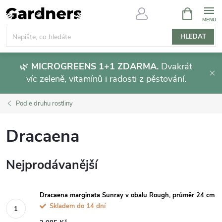
Přejít
NÁKUPNÍ
KOŠÍK
na
obsah
HLEDAT
🌿
MICROGREENS 1+1 ZDARMA.
Dvakrát
víc zeleně, vitamínů i radosti z pěstování.
Podle druhu rostliny
Dracaena
Nejprodávanější
Dracaena marginata Sunray v obalu Rough, průměr 24 cm
Skladem do 14 dní