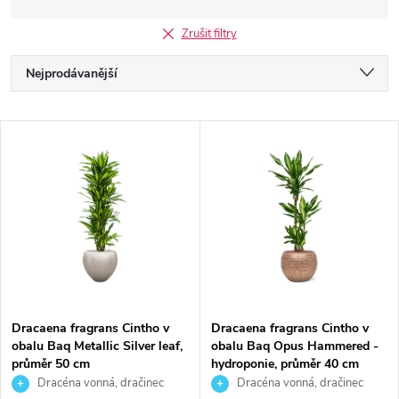
Zrušit filtry
Ř
Nejprodávanější
a
Nejlevnější
V
Nejdražší
z
ý
Abecedně
e
p
n
i
í
s
p
Dracaena fragrans Cintho v
Dracaena fragrans Cintho v
obalu Baq Metallic Silver leaf,
obalu Baq Opus Hammered -
p
průměr 50 cm
hydroponie, průměr 40 cm
r
Dracéna vonná, dračinec
Dracéna vonná, dračinec