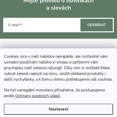
Mějte přehled o novinkách
a slevách
Z
á
E-mail
ODEBÍRAT
p
a
INFORMACE O NÁKUPU
Cookies sice v naší nabídce nenajdete, ale rozhodně vám
t
usnadní používání našeho e-shopu a zpříjemní vám
MOHLO BY VÁS ZAJÍMAT
procházku naší zelenou džunglí. Díky nim si můžete třeba
vybrat zelené radosti na míru, uložit oblíbené produkty i
í
další vychytávky, a k tomu všemu potřebujeme váš souhlas.
O GARDNERS
Na list variegátní monstery přísaháme, že postupujeme
podle
Ochrany osobních údajů
Gardners Design - Projekt, realizace a údržba zahrad a interiérů
Nastavení
Copyright 2026
Gardners-eshop.cz
. Všechna práva vyhrazena.
Upravit