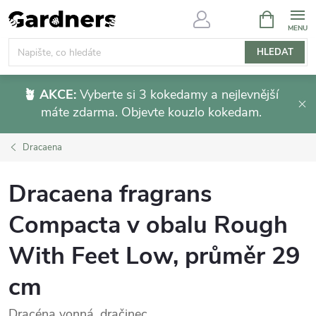
Přejít
NÁKUPNÍ
KOŠÍK
na
obsah
HLEDAT
🪴 AKCE:
Vyberte si 3 kokedamy a nejlevnější
máte zdarma. Objevte kouzlo kokedam.
Dracaena
Dracaena fragrans
Compacta v obalu Rough
With Feet Low, průměr 29
cm
Dracéna vonná, dračinec