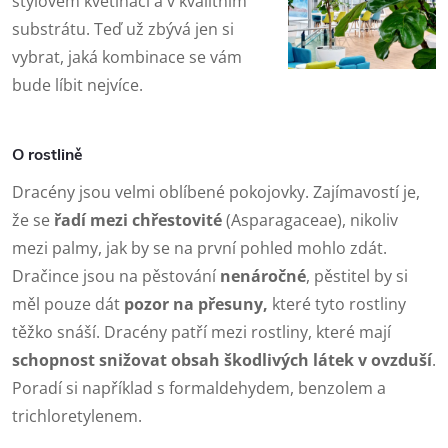
stylovém květináči a v kvalitním
substrátu. Teď už zbývá jen si
vybrat, jaká kombinace se vám
bude líbit nejvíce.
O rostlině
Dracény jsou velmi oblíbené pokojovky. Zajímavostí je,
že se
řadí mezi chřestovité
(Asparagaceae), nikoliv
mezi palmy, jak by se na první pohled mohlo zdát.
Dračince jsou na pěstování
nenáročné
, pěstitel by si
měl pouze dát
pozor na přesuny,
které tyto rostliny
těžko snáší. Dracény patří mezi rostliny, které mají
schopnost snižovat obsah škodlivých látek v ovzduší
.
Poradí si například s formaldehydem, benzolem a
trichloretylenem.