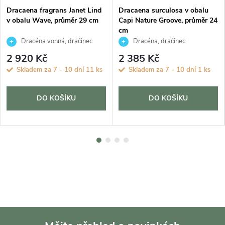
Dracaena fragrans Janet Lind
Dracaena surculosa v obalu
v obalu Wave, průměr 29 cm
Capi Nature Groove, průměr 24
cm
Dracéna vonná, dračinec
Dracéna, dračinec
šlahounovitý
2 920 Kč
2 385 Kč
Skladem za 7 - 10 dní
11 ks
Skladem za 7 - 10 dní
1 ks
DO KOŠÍKU
DO KOŠÍKU