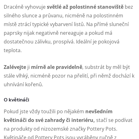
Dracéně vyhovuje
světlé až polostinné stanoviště
bez
silného slunce a průvanu, nicméně na polostinném
místě ztrácí typické vybarvení listů. Na přímé sluneční
paprsky nijak negativně nereaguje a pokud má
dostatečnou zálivku, prospívá. Ideální je pokojová
teplota.
Zalévejte
ji
mírně ale pravidelně
, substrát by měl být
stále vlhký, nicméně pozor na přelití, při němž dochází k
uhnívání kořenů.
O květináči
Pokud jste vždy toužili po nějakém
nevšedním
květináči do své zahrady či interiéru,
stačí se podívat
na produkty od nizozemské značky Pottery Pots.
Květináče od Pottery Pots jsou vyráběny ručně z