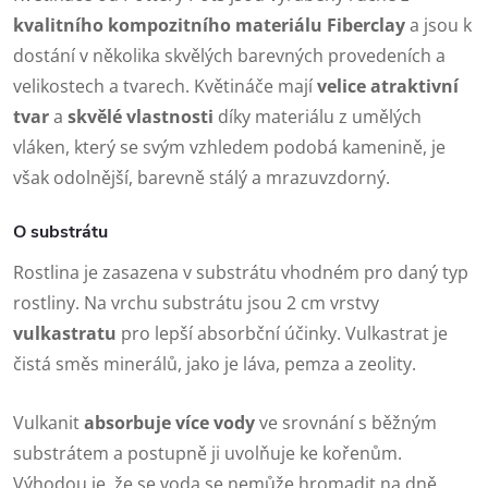
kvalitního kompozitního materiálu Fiberclay
a jsou k
dostání v několika skvělých barevných provedeních a
velikostech a tvarech. Květináče mají
velice atraktivní
tvar
a
skvělé vlastnosti
díky materiálu z umělých
vláken, který se svým vzhledem podobá kamenině, je
však odolnější, barevně stálý a mrazuvzdorný.
O substrátu
Rostlina je zasazena v substrátu vhodném pro daný typ
rostliny. Na vrchu substrátu jsou 2 cm vrstvy
vulkastratu
pro lepší absorbční účinky. Vulkastrat je
čistá směs minerálů, jako je láva, pemza a zeolity.
Vulkanit
absorbuje více vody
ve srovnání s běžným
substrátem a postupně ji uvolňuje ke kořenům.
Výhodou je, že se voda se nemůže hromadit na dně