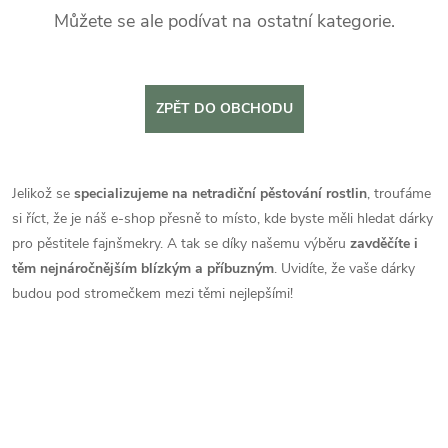
Můžete se ale podívat na ostatní kategorie.
ZPĚT DO OBCHODU
Jelikož se
specializujeme na netradiční pěstování rostlin
, troufáme
si říct, že je náš e-shop přesně to místo, kde byste měli hledat dárky
pro pěstitele fajnšmekry. A tak se díky našemu výběru
zavděčíte i
těm nejnáročnějším blízkým a příbuzným
. Uvidíte, že vaše dárky
budou pod stromečkem mezi těmi nejlepšími!