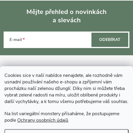
Mějte přehled o novinkách
a slevách
Z
á
E-mail
ODEBÍRAT
p
a
INFORMACE O NÁKUPU
Cookies sice v naší nabídce nenajdete, ale rozhodně vám
t
usnadní používání našeho e-shopu a zpříjemní vám
MOHLO BY VÁS ZAJÍMAT
procházku naší zelenou džunglí. Díky nim si můžete třeba
vybrat zelené radosti na míru, uložit oblíbené produkty i
í
další vychytávky, a k tomu všemu potřebujeme váš souhlas.
O GARDNERS
Na list variegátní monstery přísaháme, že postupujeme
podle
Ochrany osobních údajů
Gardners Design - Projekt, realizace a údržba zahrad a interiérů