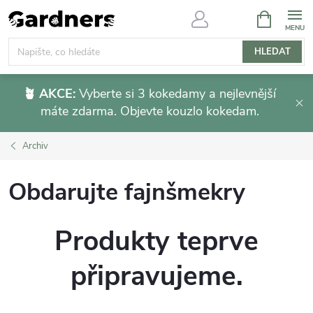
Přejít
NÁKUPNÍ
KOŠÍK
na
obsah
HLEDAT
🪴 AKCE:
Vyberte si 3 kokedamy a nejlevnější
máte zdarma. Objevte kouzlo kokedam.
Archiv
Obdarujte fajnšmekry
Produkty teprve
připravujeme.