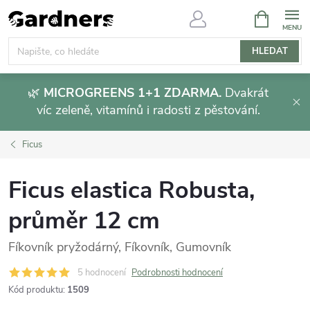
Přejít
NÁKUPNÍ
KOŠÍK
na
obsah
HLEDAT
🌿
MICROGREENS 1+1 ZDARMA.
Dvakrát
víc zeleně, vitamínů i radosti z pěstování.
Ficus
Ficus elastica Robusta,
průměr 12 cm
Fíkovník pryžodárný, Fíkovník, Gumovník
5 hodnocení
Podrobnosti hodnocení
Kód produktu:
1509