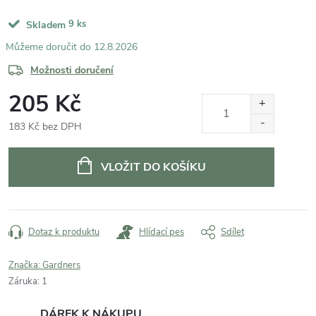
9 ks
Skladem
12.8.2026
Možnosti doručení
205 Kč
183 Kč bez DPH
Měrná
cena:
VLOŽIT DO KOŠÍKU
Dotaz k produktu
Hlídací pes
Sdílet
Značka:
Gardners
Záruka
:
1
DÁREK K NÁKUPU