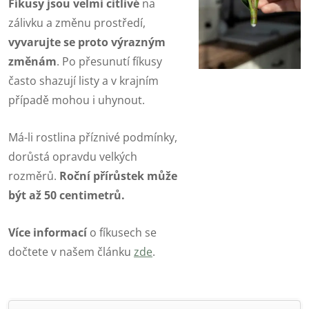
Fíkusy jsou velmi citlivé
na
zálivku a změnu prostředí,
vyvarujte se proto výrazným
změnám
. Po přesunutí fíkusy
často shazují listy a v krajním
případě mohou i uhynout.
Má-li rostlina příznivé podmínky,
dorůstá opravdu velkých
rozměrů.
Roční přírůstek může
být až 50 centimetrů.
Více informací
o fíkusech se
dočtete v našem článku
zde
.