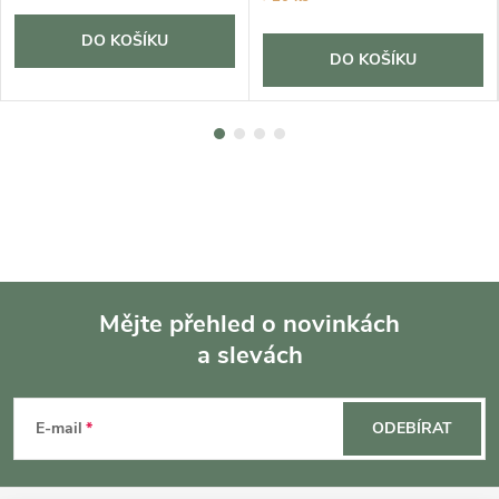
DO KOŠÍKU
DO KOŠÍKU
Mějte přehled o novinkách
a slevách
Z
á
E-mail
ODEBÍRAT
p