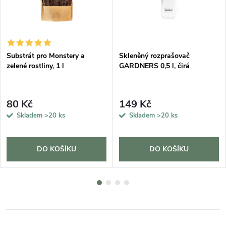
DARMA
Substrát pro Monstery a
Skleněný rozprašovač
zelené rostliny, 1 l
GARDNERS 0,5 l, čirá
80 Kč
149 Kč
Skladem
>20 ks
Skladem
>20 ks
DO KOŠÍKU
DO KOŠÍKU