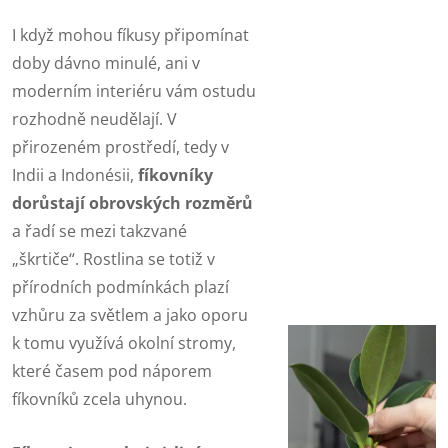
I když mohou fíkusy připomínat
doby dávno minulé, ani v
moderním interiéru vám ostudu
rozhodně neudělají. V
přirozeném prostředí, tedy v
Indii a Indonésii,
fíkovníky
dorůstají obrovských rozměrů
a řadí se mezi takzvané
„škrtiče“. Rostlina se totiž v
přírodních podmínkách plazí
vzhůru za světlem a jako oporu
k tomu využívá okolní stromy,
které časem pod náporem
fíkovníků zcela uhynou.