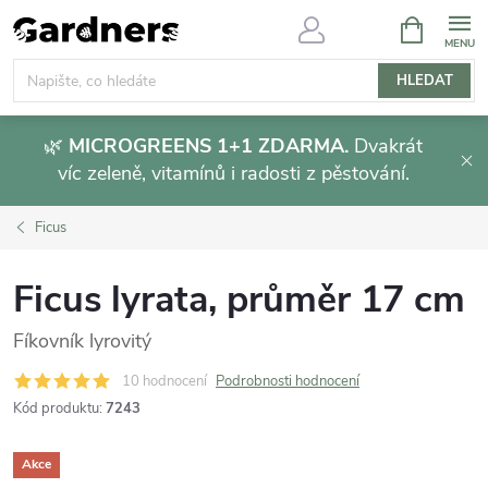
Přejít
NÁKUPNÍ
KOŠÍK
na
obsah
HLEDAT
🌿
MICROGREENS 1+1 ZDARMA.
Dvakrát
víc zeleně, vitamínů i radosti z pěstování.
Ficus
Ficus lyrata, průměr 17 cm
Fíkovník lyrovitý
10 hodnocení
Podrobnosti hodnocení
Kód produktu:
7243
Akce