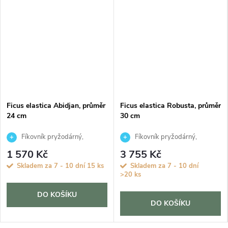
Ficus elastica Abidjan, průměr
Ficus elastica Robusta, průměr
24 cm
30 cm
Fíkovník pryžodárný,
Fíkovník pryžodárný,
Fíkovník, Gumovník
Fíkovník, Gumovník
1 570 Kč
3 755 Kč
Skladem za 7 - 10 dní
15 ks
Skladem za 7 - 10 dní
>20 ks
DO KOŠÍKU
DO KOŠÍKU