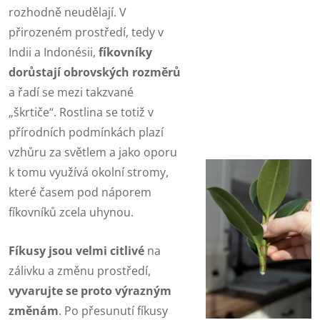
rozhodně neudělají. V
přirozeném prostředí, tedy v
Indii a Indonésii,
fíkovníky
dorůstají obrovských rozměrů
a řadí se mezi takzvané
„škrtiče“. Rostlina se totiž v
přírodních podmínkách plazí
vzhůru za světlem a jako oporu
k tomu využívá okolní stromy,
které časem pod náporem
fíkovníků zcela uhynou.
Fíkusy jsou velmi citlivé
na
zálivku a změnu prostředí,
vyvarujte se proto výrazným
změnám
. Po přesunutí fíkusy