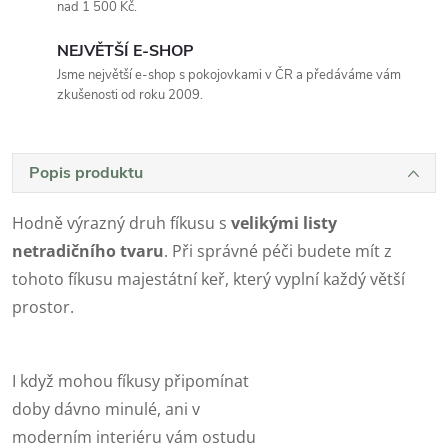
nad 1 500 Kč.
NEJVĚTŠÍ E-SHOP
Jsme největší e-shop s pokojovkami v ČR a předáváme vám
zkušenosti od roku 2009.
Popis produktu
Hodně výrazný druh fíkusu s
velikými listy
netradičního tvaru
. Při správné péči budete mít z
tohoto fíkusu majestátní keř, který vyplní každý větší
prostor.
I když mohou fíkusy připomínat
doby dávno minulé, ani v
moderním interiéru vám ostudu