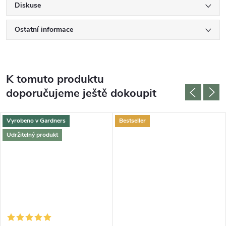
Diskuse
Ostatní informace
K tomuto produktu
doporučujeme ještě dokoupit
Vyrobeno v Gardners
Bestseller
Udržitelný produkt
DARMA