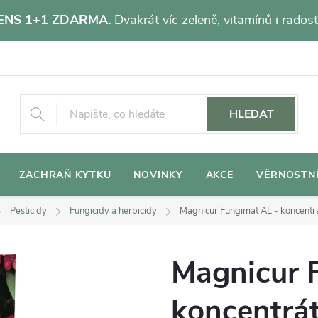
NS 1+1 ZDARMA.
Dvakrát víc zeleně, vitamínů i radost
HLEDAT
ZACHRAŇ KYTKU
NOVINKY
AKCE
VĚRNOSTN
Pesticidy
Fungicidy a herbicidy
Magnicur Fungimat AL - koncentr
Magnicur 
koncentrát