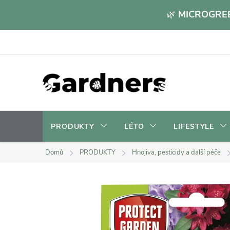
Přejít
🌿
MICROGREE
na
obsah
PRODUKTY
LÉTO
LIFESTYLE
Domů
PRODUKTY
Hnojiva, pesticidy a další péče