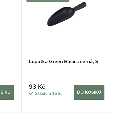
Lopatka Green Basics černá, S
Měřič v
93 Kč
315 K
ŠÍKU
DO KOŠÍKU
Skladem
15 ks
Sklad