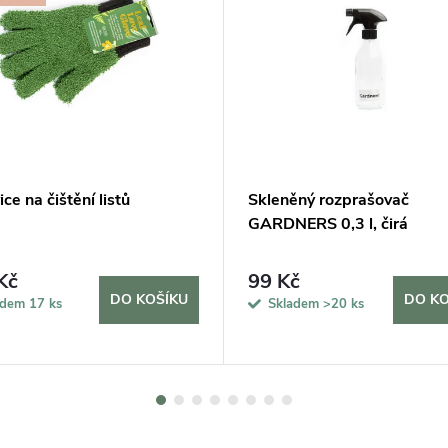
ce na čištění listů
Skleněný rozprašovač
GARDNERS 0,3 l, čirá
Kč
99 Kč
DO KOŠÍKU
DO KO
adem
17 ks
Skladem
>20 ks