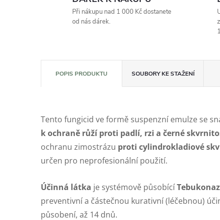
Při nákupu nad 1 000 Kč dostanete
U
od nás dárek.
z
1
POPIS PRODUKTU
SOUBORY KE STAŽENÍ
Tento fungicid ve formě suspenzní emulze se sna
k ochraně růží proti padlí, rzi a černé skvrnito
ochranu zimostrázu
proti cylindrokladiové skvr
určen pro neprofesionální použití.
Účinná látka
je systémově působící
Tebukonaz
preventivní a částečnou kurativní (léčebnou) úč
působení, až 14 dnů.