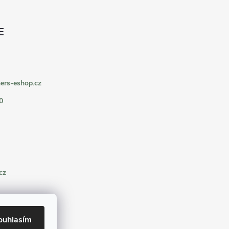
ers-eshop.cz
0
cz
ouhlasím