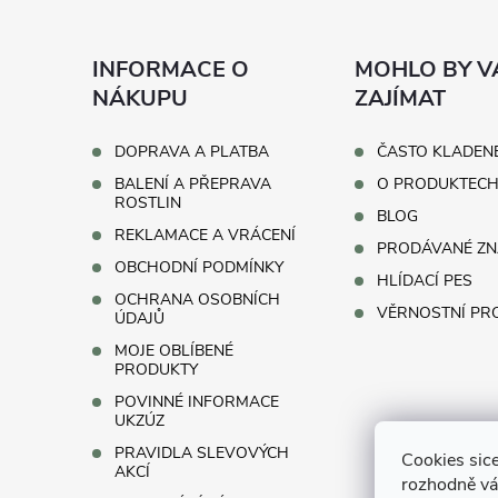
p
INFORMACE O
MOHLO BY V
a
NÁKUPU
ZAJÍMAT
t
DOPRAVA A PLATBA
ČASTO KLADEN
BALENÍ A PŘEPRAVA
O PRODUKTEC
í
ROSTLIN
BLOG
REKLAMACE A VRÁCENÍ
PRODÁVANÉ ZN
OBCHODNÍ PODMÍNKY
HLÍDACÍ PES
OCHRANA OSOBNÍCH
VĚRNOSTNÍ P
ÚDAJŮ
MOJE OBLÍBENÉ
PRODUKTY
POVINNÉ INFORMACE
UKZÚZ
PRAVIDLA SLEVOVÝCH
Cookies sice
AKCÍ
rozhodně vá