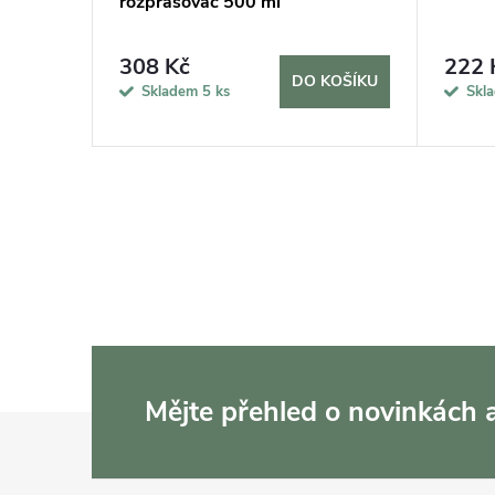
rozprašovač 500 ml
308 Kč
222 
KOŠÍKU
DO KOŠÍKU
Skladem
5 ks
Skl
Mějte přehled o novinkách
Z
á