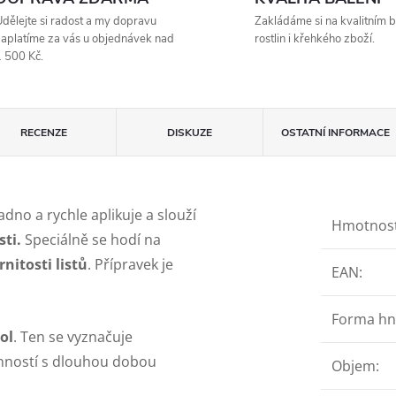
dělejte si radost a my dopravu
Zakládáme si na kvalitním b
aplatíme za vás u objednávek nad
rostlin i křehkého zboží.
 500 Kč.
RECENZE
DISKUZE
OSTATNÍ INFORMACE
dno a rychle aplikuje a slouží
Hmotnos
sti.
Speciálně se hodí na
nitosti listů
. Přípravek je
EAN
:
Forma hn
ol
. Ten se vyznačuje
inností s dlouhou dobou
Objem
: