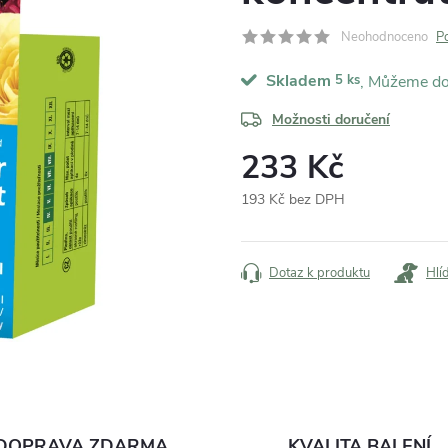
Neohodnoceno
P
Skladem
5 ks
Možnosti doručení
233 Kč
193 Kč bez DPH
Měrná
cena:
Dotaz k produktu
Hlí
DOPRAVA ZDARMA
KVALITA BALENÍ