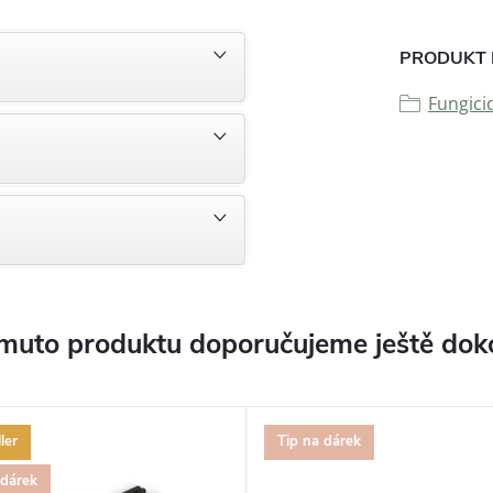
PRODUKT 
Fungici
muto produktu doporučujeme ještě dok
ler
Tip na dárek
 dárek