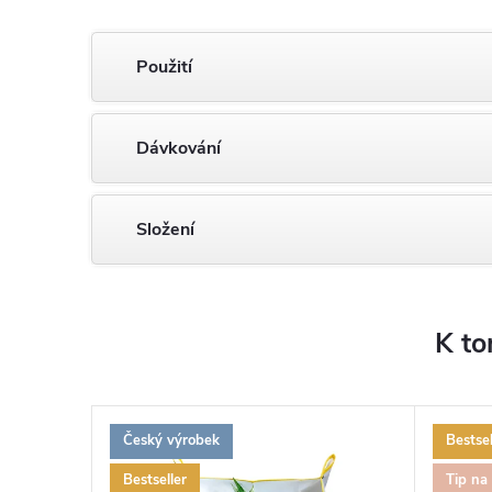
Použití
Dávkování
Složení
K to
Český výrobek
Bestsel
Bestseller
Tip na