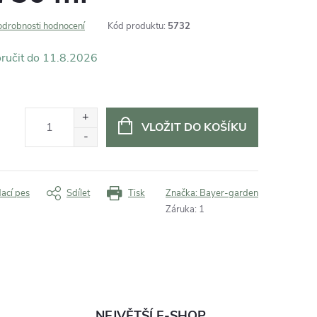
odrobnosti hodnocení
Kód produktu:
5732
11.8.2026
VLOŽIT DO KOŠÍKU
dací pes
Sdílet
Tisk
Značka:
Bayer-garden
Záruka
:
1
NEJVĚTŠÍ E-SHOP