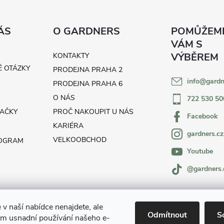
ÁS
O GARDNERS
KONTAKTY
É OTÁZKY
PRODEJNA PRAHA 2
info
@
gardn
H
PRODEJNA PRAHA 6
O NÁS
722 530 50
AČKY
PROČ NAKOUPIT U NÁS
Facebook
KARIÉRA
gardners.cz
VELKOOBCHOD
ROGRAM
Youtube
@gardners.
 v naší nabídce nenajdete, ale
Odmítnout
S
m usnadní používání našeho e-