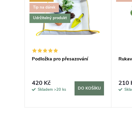
Tip na dárek
Udržitelný produkt
vač MAX,
Podložka pro přesazování
Rukavi
420 Kč
210 
KOŠÍKU
DO KOŠÍKU
Skladem
>20 ks
Skl