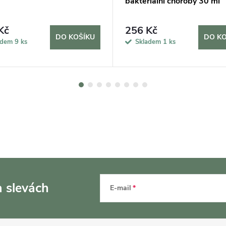
bakteriální choroby 30 ml
Kč
256 Kč
DO KOŠÍKU
DO KO
adem
9 ks
Skladem
1 ks
a slevách
E-mail