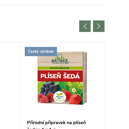
Český výrobek
Český vý
Přírodní přípravek na plíseň
Přírodn