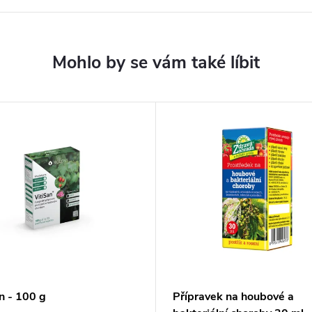
n - 100 g
Přípravek na houbové a