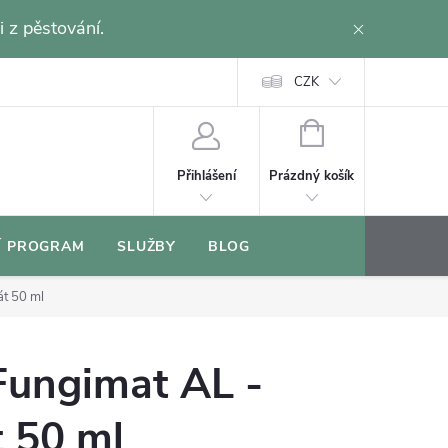
i z pěstování.
CZK
NÁKUPNÍ
KOŠÍK
Prázdný košík
Přihlášení
Í PROGRAM
SLUŽBY
BLOG
át 50 ml
Fungimat AL -
 50 ml