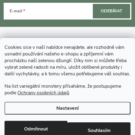
á
E-mail
ODEBÍRAT
p
a
INFORMACE O NÁKUPU
Cookies sice v naší nabídce nenajdete, ale rozhodně vám
t
usnadní používání našeho e-shopu a zpříjemní vám
MOHLO BY VÁS ZAJÍMAT
procházku naší zelenou džunglí. Díky nim si můžete třeba
í
vybrat zelené radosti na míru, uložit oblíbené produkty i
další vychytávky, a k tomu všemu potřebujeme váš souhlas.
O GARDNERS
Na list variegátní monstery přísaháme, že postupujeme
podle
Ochrany osobních údajů
Gardners Design - Projekt, realizace a údržba zahrad a interiérů
Nastavení
Copyright 2026
Gardners-eshop.cz
. Všechna práva vyhrazena.
Upravit
nastavení cookies
Odmítnout
Souhlasím
Vytvořil Shoptet Premium