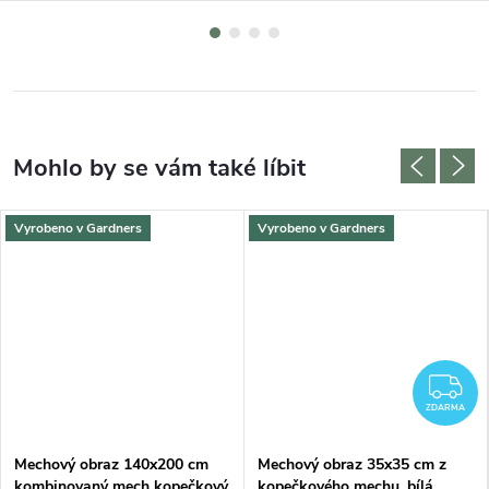
Vyrobeno v Gardners
Vyrobeno v Gardners
DARMA
Z
ZDARMA
Mechový obraz 140x200 cm
Mechový obraz 35x35 cm z
kombinovaný mech kopečkový
kopečkového mechu, bílá