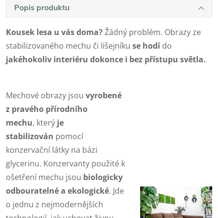
Popis produktu
Kousek lesa u vás doma?
Žádný problém. Obrazy ze
stabilizovaného mechu či lišejníku
se
hodí
do
jakéhokoliv interiéru dokonce i bez přístupu světla.
Mechové obrazy jsou
vyrobené
z pravého přírodního
mechu
,
který
je
stabilizován
pomocí
konzervační látky na bázi
glycerinu. Konzervanty použité k
ošetření mechu jsou
biologicky
odbouratelné a ekologické
.
Jde
o jednu z nejmodernějších
technologií, jak uchovat živou