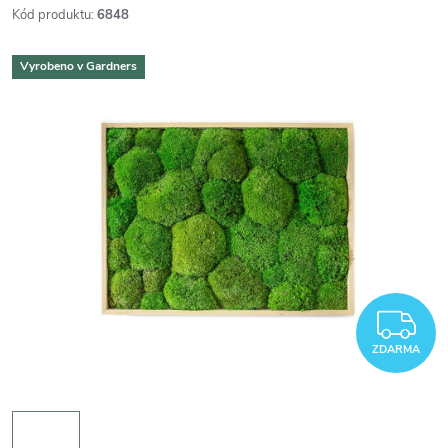
Kód produktu:
6848
Vyrobeno v Gardners
Z
ZDARMA