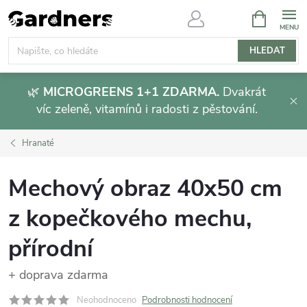
Přejít
NÁKUPNÍ
KOŠÍK
na
obsah
HLEDAT
🌿
MICROGREENS 1+1 ZDARMA.
Dvakrát
víc zeleně, vitamínů i radosti z pěstování.
Hranaté
Mechový obraz 40x50 cm
z kopečkového mechu,
přírodní
+ doprava zdarma
Neohodnoceno
Podrobnosti hodnocení