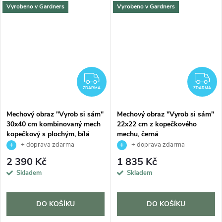
Vyrobeno v Gardners
Vyrobeno v Gardners
DARMA
ZDARMA
Z
ZDARMA
ZDARMA
Mechový obraz "Vyrob si sám"
Mechový obraz "Vyrob si sám"
30x40 cm kombinovaný mech
22x22 cm z kopečkového
kopečkový s plochým, bílá
mechu, černá
+ doprava zdarma
+ doprava zdarma
2 390 Kč
1 835 Kč
Skladem
Skladem
DO KOŠÍKU
DO KOŠÍKU