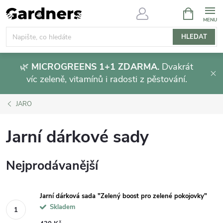
Přejít
NÁKUPNÍ
KOŠÍK
na
obsah
HLEDAT
🌿
MICROGREENS 1+1 ZDARMA.
Dvakrát
víc zeleně, vitamínů i radosti z pěstování.
JARO
Jarní dárkové sady
Nejprodávanější
Jarní dárková sada "Zelený boost pro zelené pokojovky"
Skladem