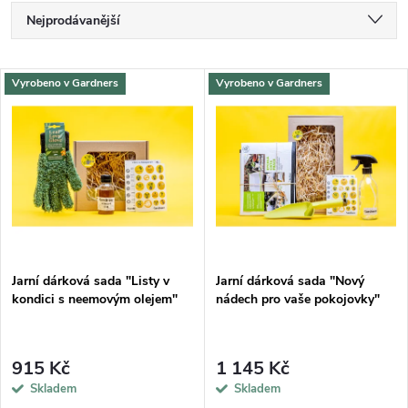
Ř
Nejprodávanější
a
Nejlevnější
V
Vyrobeno v Gardners
Vyrobeno v Gardners
Nejdražší
z
ý
Abecedně
e
p
n
i
í
s
p
Jarní dárková sada "Listy v
Jarní dárková sada "Nový
kondici s neemovým olejem"
nádech pro vaše pokojovky"
p
r
r
915 Kč
1 145 Kč
o
Skladem
Skladem