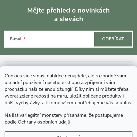
r
Mějte přehled o novinkách
v
a slevách
Z
k
á
E-mail
ODEBÍRAT
y
p
v
ý
a
INFORMACE O NÁKUPU
Cookies sice v naší nabídce nenajdete, ale rozhodně vám
p
t
usnadní používání našeho e-shopu a zpříjemní vám
MOHLO BY VÁS ZAJÍMAT
i
procházku naší zelenou džunglí. Díky nim si můžete třeba
í
vybrat zelené radosti na míru, uložit oblíbené produkty i
s
další vychytávky, a k tomu všemu potřebujeme váš souhlas.
O GARDNERS
u
Na list variegátní monstery přísaháme, že postupujeme
podle
Ochrany osobních údajů
Gardners Design - Projekt, realizace a údržba zahrad a interiérů