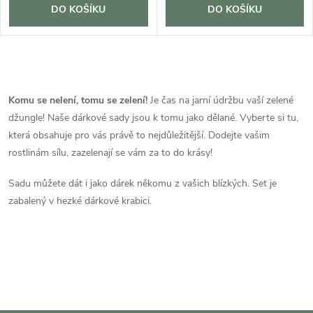
DO KOŠÍKU
DO KOŠÍKU
O
v
Komu se nelení, tomu se zelení!
Je čas na jarní údržbu vaší zelené
džungle! Naše dárkové sady jsou k tomu jako dělané. Vyberte si tu,
l
která obsahuje pro vás právě to nejdůležitější. Dodejte vašim
á
rostlinám sílu, zazelenají se vám za to do krásy!
d
Sadu můžete dát i jako dárek někomu z vašich blízkých. Set je
zabalený v hezké dárkové krabici.
a
c
í
p