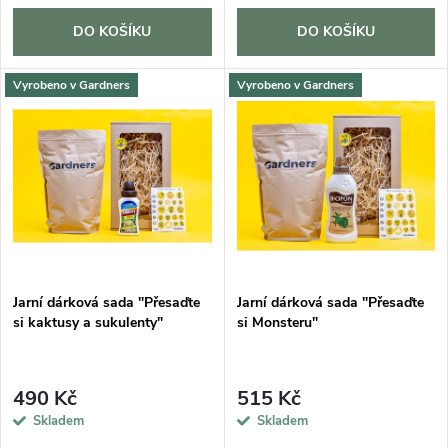
o
d
DO KOŠÍKU
DO KOŠÍKU
d
u
u
Vyrobeno v Gardners
Vyrobeno v Gardners
k
k
t
t
ů
ů
Jarní dárková sada "Přesaďte
Jarní dárková sada "Přesaďte
si kaktusy a sukulenty"
si Monsteru"
490 Kč
515 Kč
Skladem
Skladem