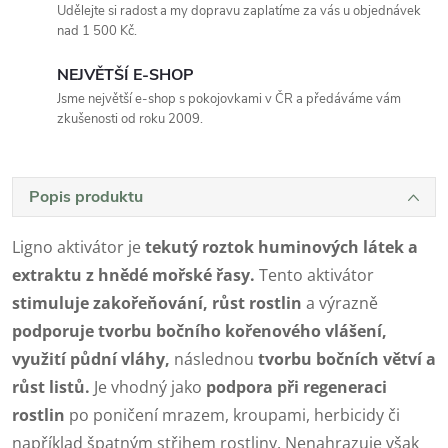
Udělejte si radost a my dopravu zaplatíme za vás u objednávek
nad 1 500 Kč.
NEJVĚTŠÍ E-SHOP
Jsme největší e-shop s pokojovkami v ČR a předáváme vám
zkušenosti od roku 2009.
Popis produktu
Ligno aktivátor je
tekutý roztok huminových látek a
extraktu z hnědé mořské řasy.
Tento aktivátor
stimuluje zakořeňování, růst rostlin
a výrazně
podporuje tvorbu bočního kořenového vlášení,
využití půd
ní vláhy,
následnou
tvorbu bočních větví a
růst listů.
Je vhodný jako
podpora při regeneraci
rostlin
po poničení mrazem, kroupami, herbicidy či
například špatným střihem rostliny. Nenahrazuje však