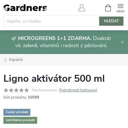
Přejít
NÁKUPNÍ
KOŠÍK
na
obsah
HLEDAT
🌿
MICROGREENS 1+1 ZDARMA.
Dvakrát
víc zeleně, vitamínů i radosti z pěstování.
Kapalná
Ligno aktivátor 500 ml
Neohodnoceno
Podrobnosti hodnocení
Kód produktu:
10589
Český výrobek
Udržitelný produkt