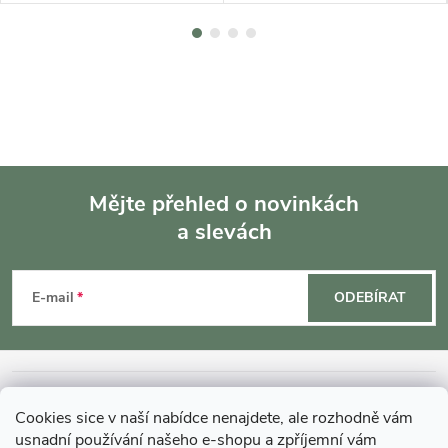
Mějte přehled o novinkách
a slevách
Z
á
E-mail
ODEBÍRAT
p
a
INFORMACE O NÁKUPU
Cookies sice v naší nabídce nenajdete, ale rozhodně vám
usnadní používání našeho e-shopu a zpříjemní vám