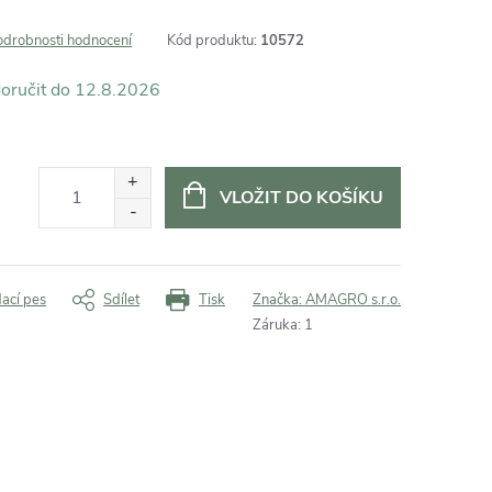
odrobnosti hodnocení
Kód produktu:
10572
12.8.2026
VLOŽIT DO KOŠÍKU
dací pes
Sdílet
Tisk
Značka:
AMAGRO s.r.o.
Záruka
:
1