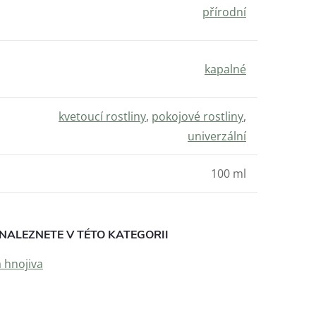
přírodní
kapalné
kvetoucí rostliny
,
pokojové rostliny
,
univerzální
100 ml
NALEZNETE V TÉTO KATEGORII
 hnojiva