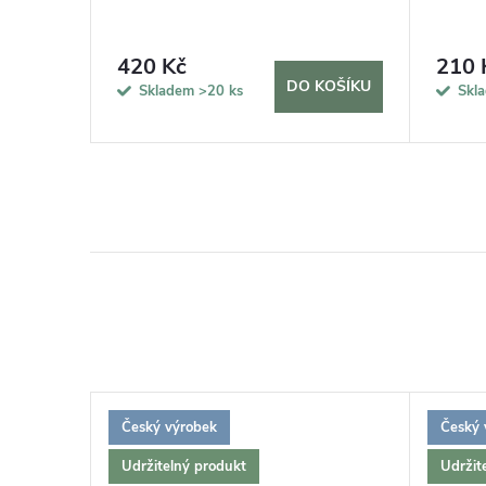
420 Kč
210 
KOŠÍKU
DO KOŠÍKU
Skladem
>20 ks
Skl
Český výrobek
Český 
Udržitelný produkt
Udržit