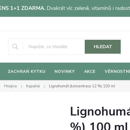
NS 1+1 ZDARMA.
Dvakrát víc zeleně, vitamínů i radost
HLEDAT
ZACHRAŇ KYTKU
NOVINKY
AKCE
VĚRNOSTN
Hnojiva
Kapalná
Lignohumát (koncentrace 12 %) 100 ml
Lignohumá
%) 100 ml