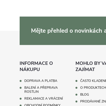
Mějte přehled o novinkách
Z
á
p
INFORMACE O
MOHLO BY V
a
NÁKUPU
ZAJÍMAT
t
DOPRAVA A PLATBA
ČASTO KLADEN
BALENÍ A PŘEPRAVA
O PRODUKTEC
í
ROSTLIN
BLOG
REKLAMACE A VRÁCENÍ
PRODÁVANÉ ZN
OBCHODNÍ PODMÍNKY