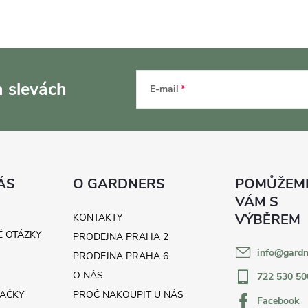
a slevách
E-mail
ÁS
O GARDNERS
KONTAKTY
É OTÁZKY
PRODEJNA PRAHA 2
info
@
gardn
H
PRODEJNA PRAHA 6
O NÁS
722 530 50
AČKY
PROČ NAKOUPIT U NÁS
Facebook