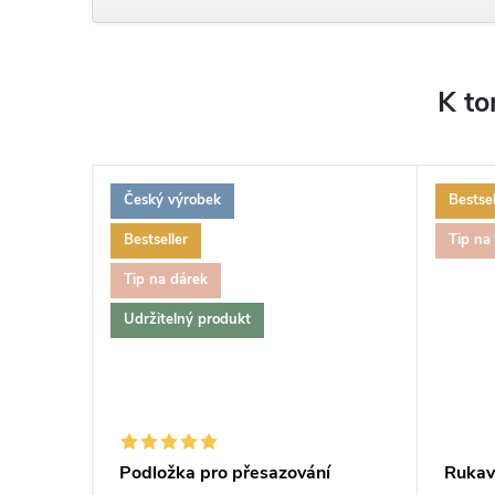
K to
Český výrobek
Bestsel
Bestseller
Tip na
Tip na dárek
Udržitelný produkt
vač MAX,
Podložka pro přesazování
Rukavi