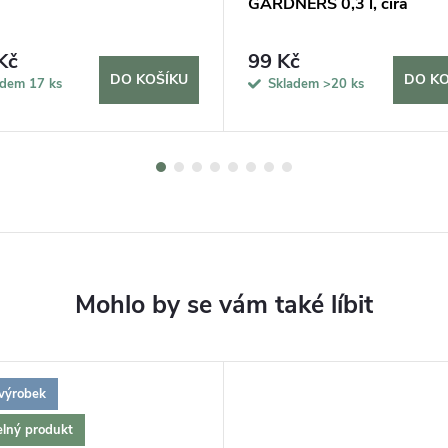
GARDNERS 0,3 l, čirá
Kč
99 Kč
DO KOŠÍKU
DO KO
adem
17 ks
Skladem
>20 ks
výrobek
elný produkt