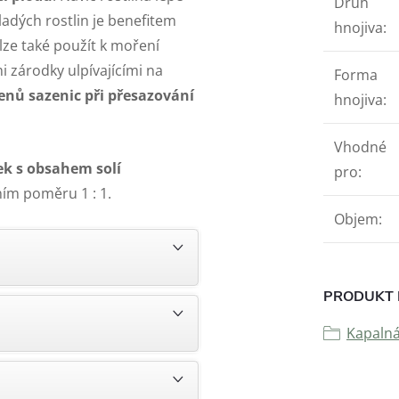
Druh
dých rostlin je benefitem
hnojiva
:
lze také použít k moření
 zárodky ulpívajícími na
Forma
enů sazenic při přesazování
hnojiva
:
Vhodné
ek s obsahem solí
pro
:
ním poměru 1 : 1.
Objem
:
PRODUKT 
Kapalná