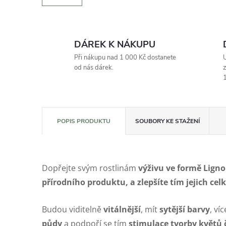
DÁREK K NÁKUPU
Při nákupu nad 1 000 Kč dostanete
U
od nás dárek.
z
1
POPIS PRODUKTU
SOUBORY KE STAŽENÍ
Dopřejte svým rostlinám
výživu ve formě Lig
přírodního produktu, a zlepšíte tím jejich cel
Budou viditelně
vitálnější
, mít
sytější barvy
, ví
půdy
a podpoří se tím
stimulace tvorby květů 