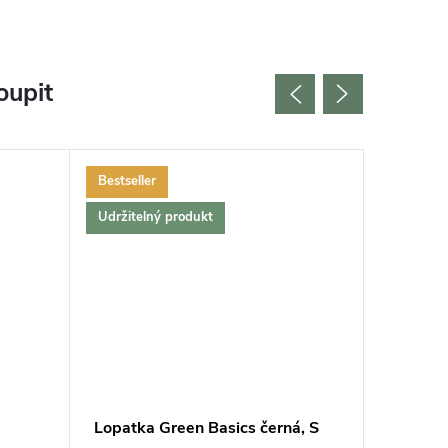
oupit
Bestseller
Bestselle
Udržitelný produkt
Lopatka Green Basics černá, S
Měřič v