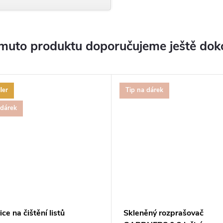
muto produktu doporučujeme ještě dok
ler
Tip na dárek
 dárek
ce na čištění listů
Skleněný rozprašovač