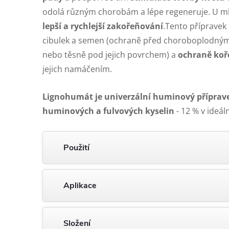
odolá různým chorobám a lépe regeneruje. U mla
lepší a rychlejší zakořeňování
.Tento přípravek 
cibulek a semen (ochraně před choroboplodnými
nebo těsně pod jejich povrchem) a
ochraně koř
jejich namáčením.
Lignohumát je univerzální huminový příprav
huminových a fulvových kyselin
- 12 % v ideál
Použití
Aplikace
Složení