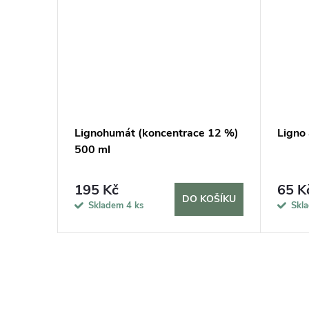
Lignohumát (koncentrace 12 %)
Ligno 
500 ml
195 Kč
65 K
KOŠÍKU
DO KOŠÍKU
Skladem
4 ks
Skl