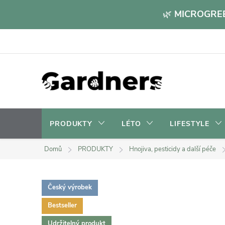
Přejít
🌿
MICROGREE
na
obsah
PRODUKTY
LÉTO
LIFESTYLE
Domů
PRODUKTY
Hnojiva, pesticidy a další péče
Český výrobek
Bestseller
Udržitelný produkt