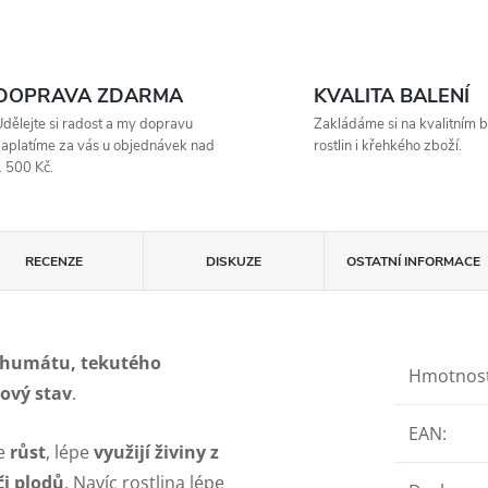
DOPRAVA ZDARMA
KVALITA BALENÍ
dělejte si radost a my dopravu
Zakládáme si na kvalitním b
aplatíme za vás u objednávek nad
rostlin i křehkého zboží.
 500 Kč.
RECENZE
DISKUZE
OSTATNÍ INFORMACE
nohumátu, tekutého
Hmotnos
kový stav
.
EAN
:
ce
růst
, lépe
využijí živiny z
či plodů
. Navíc rostlina lépe