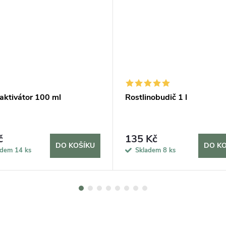
aktivátor 100 ml
Rostlinobudič 1 l
č
135 Kč
DO KOŠÍKU
DO KO
adem
14 ks
Skladem
8 ks