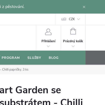
i z pěstování.
CZK
NÁKUPNÍ
KOŠÍK
Prázdný košík
Přihlášení
Í PROGRAM
SLUŽBY
BLOG
Chilli papričky, 3 ks
art Garden se
substrátem - Chilli