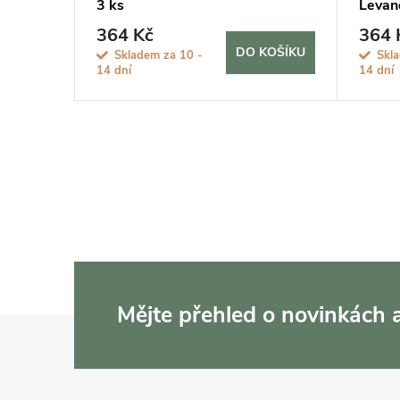
3 ks
Levand
364 Kč
364 
KOŠÍKU
DO KOŠÍKU
Skladem za 10 -
Skl
14 dní
14 dní
Mějte přehled o novinkách
Z
á