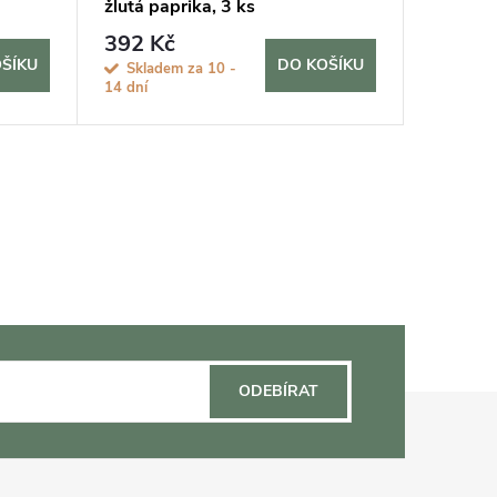
žlutá paprika, 3 ks
392 Kč
600 K
ŠÍKU
DO KOŠÍKU
Skladem za 10 -
Sklad
14 dní
ODEBÍRAT