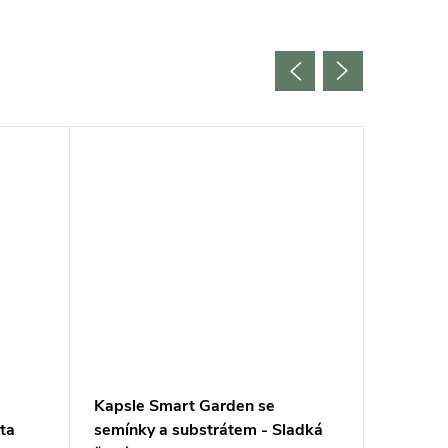
Akce
Kapsle Smart Garden se
Kapsle 
ta
semínky a substrátem - Sladká
květin, 