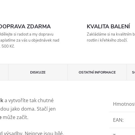
DOPRAVA ZDARMA
KVALITA BALENÍ
dělejte si radost a my dopravu
Zakládáme si na kvalitním b
aplatíme za vás u objednávek nad
rostlin i křehkého zboží.
 500 Kč.
DISKUZE
OSTATNÍ INFORMACE
S
ok
a vytvoříte tak chutné
Hmotnos
dou jako doma. Stačí jen
e
může začít.
EAN
:
d výsadby. Nejprve jsou bílé,