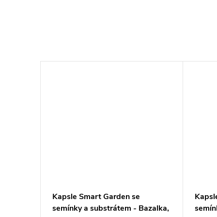
–27 %
364 Kč
Kapsle Smart Garden se
Kapsl
ažitka,
semínky a substrátem - Bazalka,
semín