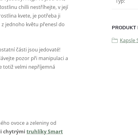
Typ
:
linu chilli nestříhejte, v její
ostlina kvete, je potřeba ji
yl z jednoho květu přenesl do
PRODUKT 
Kapsle
tatní části jsou jedovaté!
 dávejte pozor při manipulaci a
 je totiž velmi nepříjemná
ného ovoce a zeleniny od
mi chytrými
truhlíky Smart