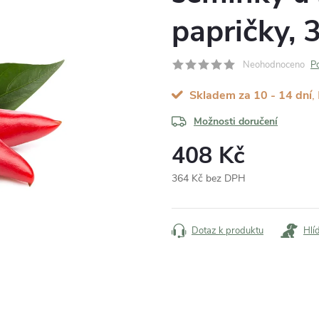
papričky, 
Neohodnoceno
P
Skladem za 10 - 14 dní
Možnosti doručení
408 Kč
364 Kč bez DPH
Měrná
cena:
Dotaz k produktu
Hlí