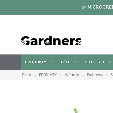
Přejít
🌿
MICROGREE
na
obsah
PRODUKTY
LÉTO
LIFESTYLE
Domů
PRODUKTY
Květináče
Podle typu
S