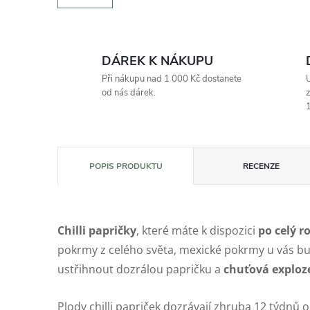
DÁREK K NÁKUPU
Při nákupu nad 1 000 Kč dostanete
U
od nás dárek.
z
1
POPIS PRODUKTU
RECENZE
Chilli papričky
, které máte k dispozici
po celý r
pokrmy z celého světa, mexické pokrmy u vás bu
ustřihnout dozrálou papričku a
chuťová exploz
Plody chilli papriček dozrávají zhruba 12 týdnů o