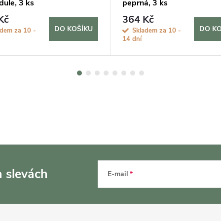
ule, 3 ks
peprná, 3 ks
Kč
364 Kč
DO KOŠÍKU
DO KO
adem za 10 -
Skladem za 10 -
14 dní
a slevách
E-mail