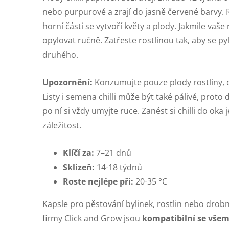
nebo purpurové a zrají do jasně červené barvy. Rost
horní části se vytvoří květy a plody. Jakmile vaše r
opylovat ručně. Zatřeste rostlinou tak, aby se p
druhého.
Upozornění:
Konzumujte pouze plody rostliny, os
Listy i semena chilli může být také pálivé, proto
po ní si vždy umyjte ruce. Zanést si chilli do oka
záležitost.
Klíčí za:
7–21 dnů
Sklizeň:
14-18 týdnů
Roste nejlépe při:
20-35 °C
Kapsle pro pěstování bylinek, rostlin nebo drob
firmy Click and Grow jsou
kompatibilní se vše