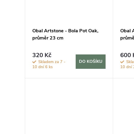
ů
Obal Artstone - Bola Pot Oak,
Obal A
průměr 23 cm
průmě
320 Kč
600 
DO KOŠÍKU
Skladem za 7 -
Skl
10 dní
6 ks
10 dní