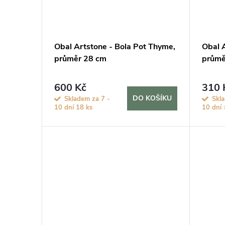
Obal Artstone - Bola Pot Thyme,
Obal A
průměr 28 cm
průmě
600 Kč
310 
DO KOŠÍKU
Skladem za 7 -
Skl
10 dní
18 ks
10 dní