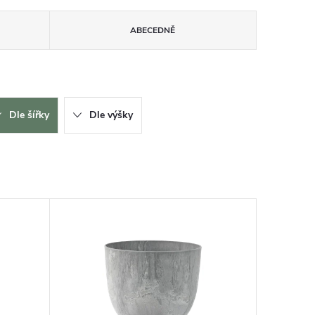
ABECEDNĚ
Dle šířky
Dle výšky