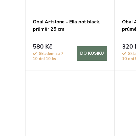
Obal Artstone - Ella pot black,
Obal A
průměr 25 cm
průmě
580 Kč
320 
DO KOŠÍKU
Skladem za 7 -
Skl
10 dní
10 ks
10 dní