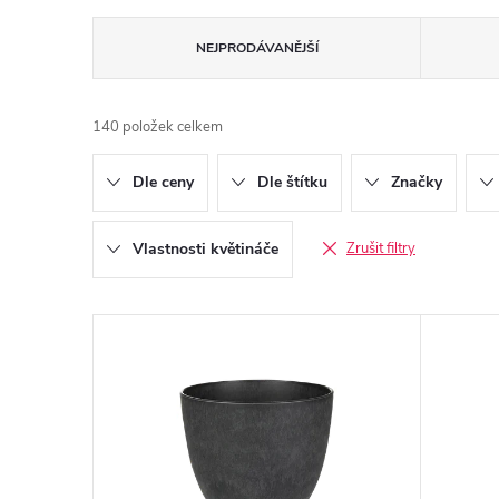
Ř
NEJPRODÁVANĚJŠÍ
a
140
položek celkem
z
Dle ceny
Dle štítku
Značky
e
n
Vlastnosti květináče
Zrušit filtry
í
V
p
ý
r
p
o