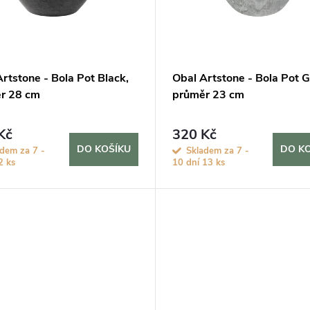
rtstone - Bola Pot Black,
Obal Artstone - Bola Pot G
r 28 cm
průměr 23 cm
Kč
320 Kč
DO KOŠÍKU
DO K
adem za 7 -
Skladem za 7 -
2 ks
10 dní
13 ks