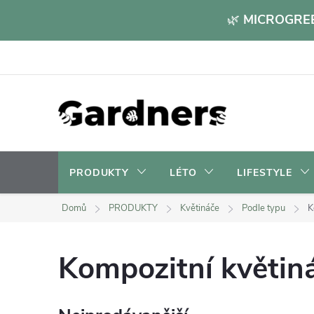
Přejít
🌿
MICROGREE
na
obsah
PRODUKTY
LÉTO
LIFESTYLE
Domů
PRODUKTY
Květináče
Podle typu
K
Kompozitní květin