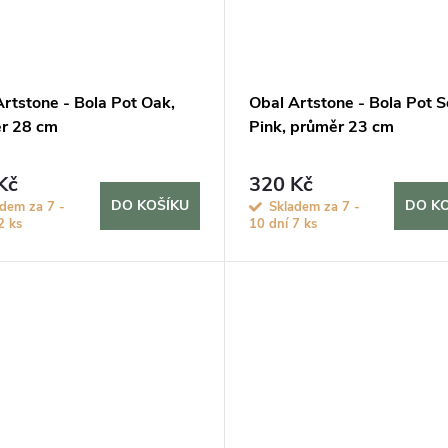
rtstone - Bola Pot Oak,
Obal Artstone - Bola Pot S
r 28 cm
Pink, průměr 23 cm
Kč
320 Kč
DO KOŠÍKU
DO K
adem za 7 -
Skladem za 7 -
2 ks
10 dní
7 ks