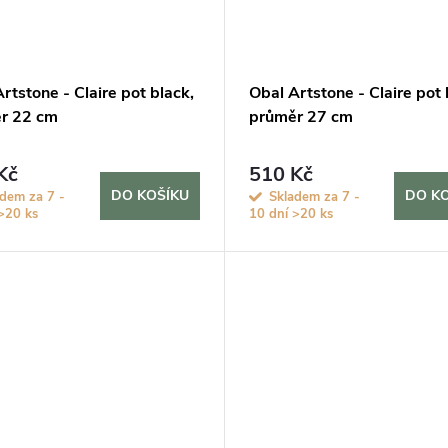
rtstone - Claire pot black,
Obal Artstone - Claire pot 
r 22 cm
průměr 27 cm
Kč
510 Kč
DO KOŠÍKU
DO K
adem za 7 -
Skladem za 7 -
>20 ks
10 dní
>20 ks