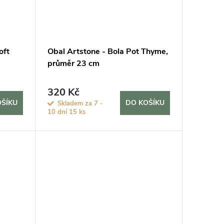
oft
Obal Artstone - Bola Pot Thyme,
průměr 23 cm
320 Kč
OŠÍKU
DO KOŠÍKU
Skladem za 7 -
10 dní
15 ks