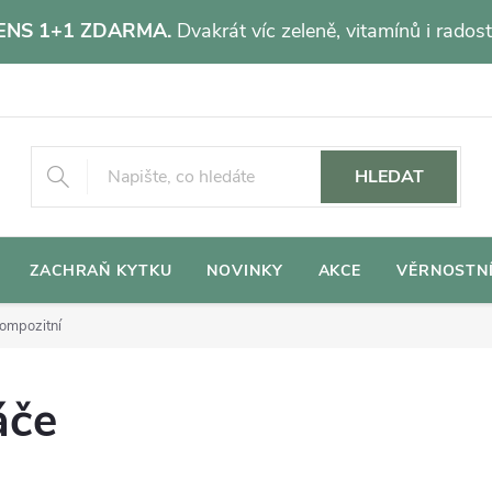
NS 1+1 ZDARMA.
Dvakrát víc zeleně, vitamínů i radost
HLEDAT
ZACHRAŇ KYTKU
NOVINKY
AKCE
VĚRNOSTN
ompozitní
áče