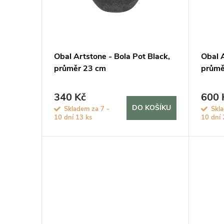
i
d
s
u
p
Obal Artstone - Bola Pot Black,
Obal A
k
průměr 23 cm
průmě
r
t
o
340 Kč
600 
DO KOŠÍKU
Skladem za 7 -
Skl
ů
10 dní
13 ks
10 dní
d
u
k
t