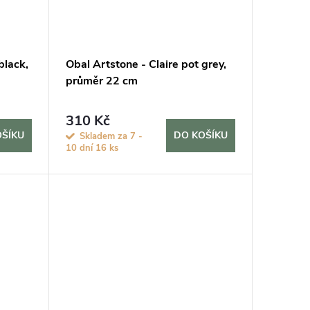
black,
Obal Artstone - Claire pot grey,
průměr 22 cm
310 Kč
OŠÍKU
DO KOŠÍKU
Skladem za 7 -
10 dní
16 ks