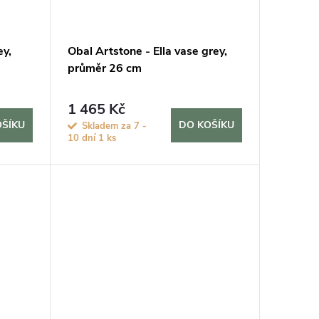
ey,
Obal Artstone - Ella vase grey,
průměr 26 cm
1 465 Kč
OŠÍKU
DO KOŠÍKU
Skladem za 7 -
10 dní
1 ks