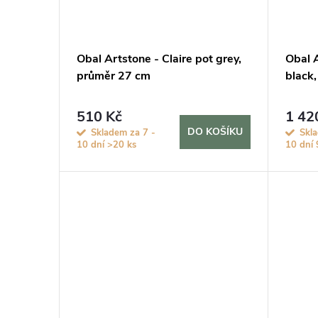
Obal Artstone - Claire pot grey,
Obal A
průměr 27 cm
black
510 Kč
1 42
DO KOŠÍKU
Skladem za 7 -
Skl
10 dní
>20 ks
10 dní