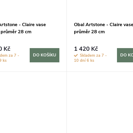
rtstone - Claire vase
Obal Artstone - Claire vase
, průměr 28 cm
průměr 28 cm
0 Kč
1 420 Kč
DO KOŠÍKU
DO K
adem za 7 -
Skladem za 7 -
9 ks
10 dní
6 ks