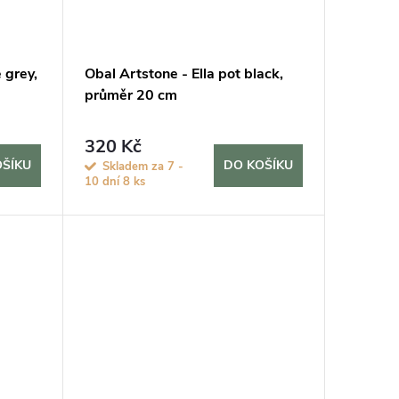
 grey,
Obal Artstone - Ella pot black,
průměr 20 cm
320 Kč
OŠÍKU
DO KOŠÍKU
Skladem za 7 -
10 dní
8 ks