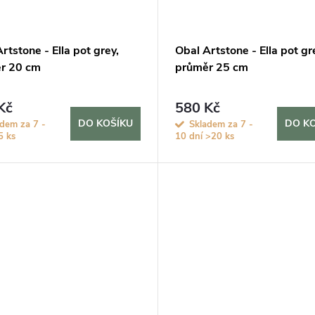
rtstone - Ella pot grey,
Obal Artstone - Ella pot gr
r 20 cm
průměr 25 cm
Kč
580 Kč
DO KOŠÍKU
DO K
adem za 7 -
Skladem za 7 -
5 ks
10 dní
>20 ks