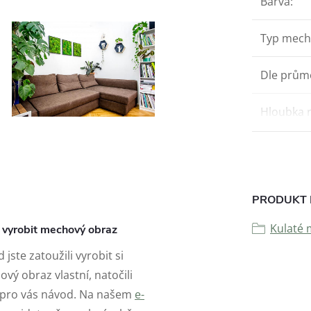
Barva
:
Typ mec
Dle prům
Hloubka 
PRODUKT 
Kulaté 
i vyrobit mechový obraz
 jste zatoužili vyrobit si
vý obraz vlastní, natočili
 pro vás návod. Na našem
e-