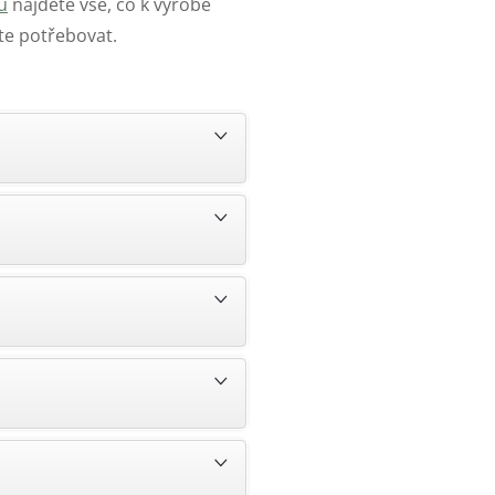
u
najdete vše, co k výrobě
te potřebovat.