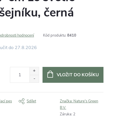
šejníku, černá
odrobnosti hodnocení
Kód produktu:
8410
27.8.2026
VLOŽIT DO KOŠÍKU
dací pes
Sdílet
Značka:
Nature's Green
B.V.
Záruka
:
2