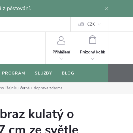
i z pěstování.
CZK
NÁKUPNÍ
KOŠÍK
Prázdný košík
Přihlášení
Í PROGRAM
SLUŽBY
BLOG
o lišejníku, černá
+ doprava zdarma
braz kulatý o
 cm ze světle