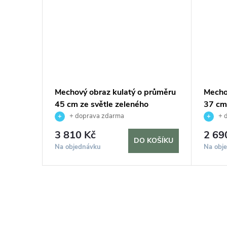
průměru
Mechový obraz kulatý o průměru
Mecho
ho
45 cm ze světle zeleného
37 cm
lišejníku, bílá
lišejn
+ doprava zdarma
+ 
3 810 Kč
2 69
KOŠÍKU
DO KOŠÍKU
Na objednávku
Na obj