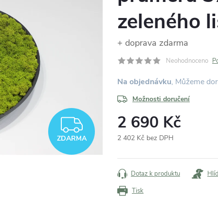
zeleného li
+ doprava zdarma
Neohodnoceno
P
Na objednávku
Možnosti doručení
2 690 Kč
ZDARMA
2 402 Kč bez DPH
ZDARMA
Měrná
cena:
Dotaz k produktu
Hlí
Tisk