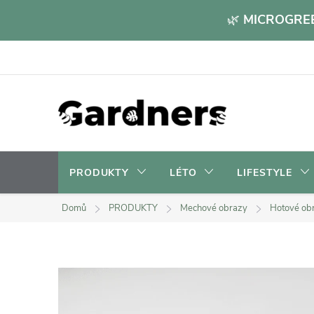
Přejít
🌿
MICROGREE
na
obsah
PRODUKTY
LÉTO
LIFESTYLE
Domů
PRODUKTY
Mechové obrazy
Hotové ob