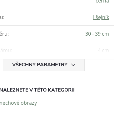
černá
hu
:
lišejník
ěru
:
30 - 39 cm
rámu
:
4 cm
VŠECHNY PARAMETRY
NALEZNETE V TÉTO KATEGORII
mechové obrazy