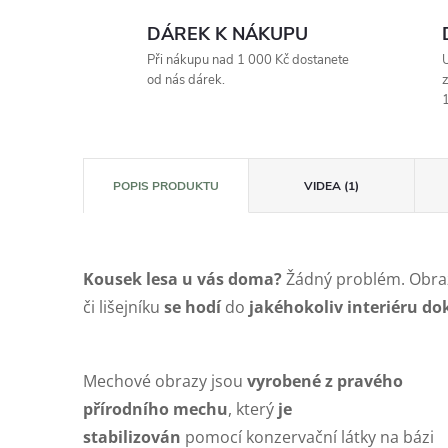
DÁREK K NÁKUPU
Při nákupu nad 1 000 Kč dostanete
U
od nás dárek.
z
1
POPIS PRODUKTU
VIDEA (1)
Kousek lesa u vás doma?
Žádný problém. Obra
či lišejníku
se
hodí
do
jakéhokoliv interiéru dok
Mechové obrazy jsou
vyrobené z pravého
přírodního mechu
,
který
je
stabilizován
pomocí konzervační látky na bázi