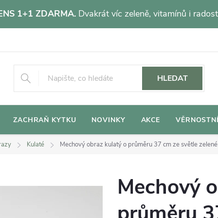
NS 1+1 ZDARMA.
Dvakrát víc zeleně, vitamínů i radost
HLEDAT
ZACHRAŇ KYTKU
NOVINKY
AKCE
VĚRNOSTN
razy
Kulaté
Mechový obraz kulatý o průměru 37 cm ze světle zelenéh
Mechový o
průměru 37