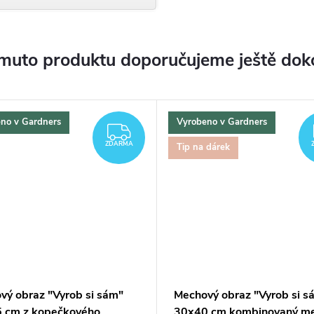
muto produktu doporučujeme ještě dok
no v Gardners
Vyrobeno v Gardners
ZDARMA
ZDARMA
Tip na dárek
vý obraz "Vyrob si sám"
Mechový obraz "Vyrob si s
 cm z kopečkového
30x40 cm kombinovaný m