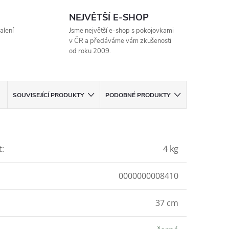
NEJVĚTŠÍ E-SHOP
alení
Jsme největší e-shop s pokojovkami
v ČR a předáváme vám zkušenosti
od roku 2009.
SOUVISEJÍCÍ PRODUKTY
PODOBNÉ PRODUKTY
t
:
4 kg
0000000008410
37 cm