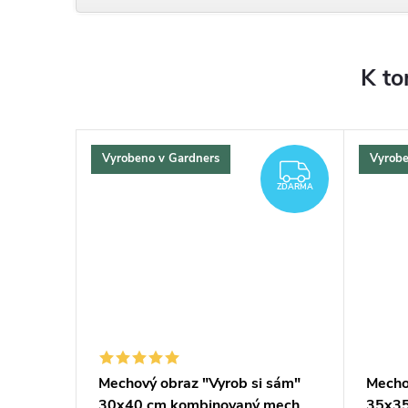
K to
Vyrobeno v Gardners
Vyrobe
ZDARMA
ZDARMA
ZDARMA
ZDARMA
 sám"
Mechový obraz "Vyrob si sám"
Mecho
o
30x40 cm kombinovaný mech
35x35