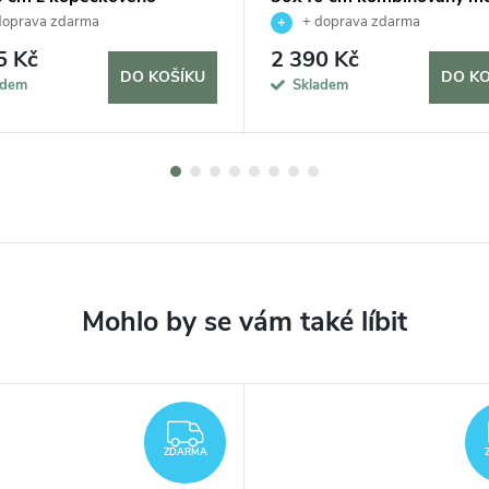
, černá
kopečkový s plochým, příro
doprava zdarma
+ doprava zdarma
5 Kč
2 390 Kč
DO KOŠÍKU
DO KO
adem
Skladem
ZDARMA
ZDARMA