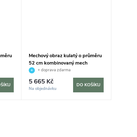
ůměru
Mechový obraz kulatý o průměru
Mechový
52 cm kombinovaný mech
52 cm z
á
kopečkový s plochým, černá
lišejník
+ doprava zdarma
+ do
5 665 Kč
6 015
ŠÍKU
DO KOŠÍKU
Na objednávku
Na objed