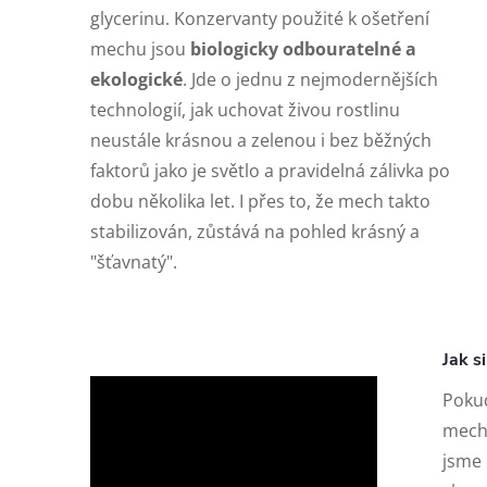
glycerinu. Konzervanty použité k ošetření
mechu jsou
biologicky odbouratelné a
ekologické
.
Jde o jednu z nejmodernějších
technologií, jak uchovat živou rostlinu
neustále krásnou a zelenou i bez běžných
faktorů jako je světlo a pravidelná zálivka po
dobu několika let. I přes to, že mech takto
stabilizován, zůstává na pohled krásný a
"šťavnatý".
Jak s
Pokud
mecho
jsme