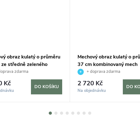
vý obraz kulatý o průměru
Mechový obraz kulatý o pr
 ze středně zeleného
37 cm kombinovaný mech
íku, černá
kopečkový s plochým, čern
doprava zdarma
+ doprava zdarma
0 Kč
2 720 Kč
DO KOŠÍKU
DO KO
ednávku
Na objednávku