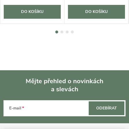
DO KOŠÍKU
DO KOŠÍKU
Mějte přehled o novinkách
a slevách
Z
á
E-mail
ODEBÍRAT
p