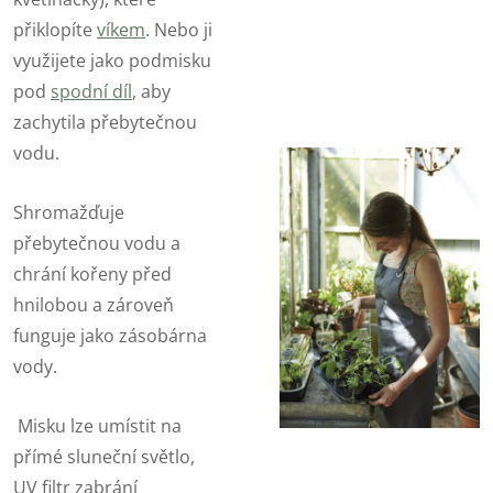
přiklopíte
víkem
. Nebo ji
využijete jako podmisku
pod
spodní díl
, aby
zachytila přebytečnou
vodu.
Shromažďuje
přebytečnou vodu a
chrání kořeny před
hnilobou a zároveň
funguje jako zásobárna
vody.
Misku lze umístit na
přímé sluneční světlo,
UV filtr zabrání