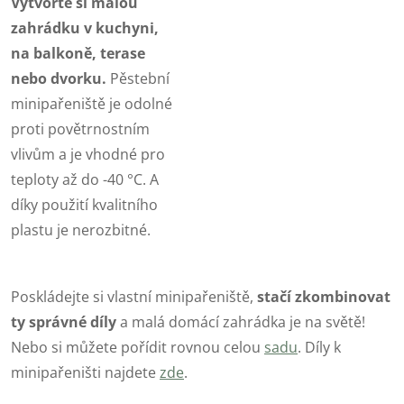
Vytvořte si malou
zahrádku v kuchyni,
na balkoně, terase
nebo dvorku.
Pěstební
minipařeniště je odolné
proti povětrnostním
vlivům a je vhodné pro
teploty až do -40 °C. A
díky použití kvalitního
plastu je nerozbitné.
Poskládejte si vlastní minipařeniště,
stačí zkombinovat
ty správné díly
a malá domácí zahrádka je na světě!
Nebo si můžete pořídit rovnou celou
sadu
. Díly k
minipařeništi najdete
zde
.