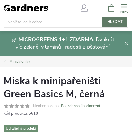
Přejít
NÁKUPNÍ
KOŠÍK
na
obsah
HLEDAT
🌿
MICROGREENS 1+1 ZDARMA.
Dvakrát
víc zeleně, vitamínů i radosti z pěstování.
Miniskleníky
Miska k minipařeništi
Green Basics M, černá
Neohodnoceno
Podrobnosti hodnocení
Kód produktu:
5618
Udržitelný produkt