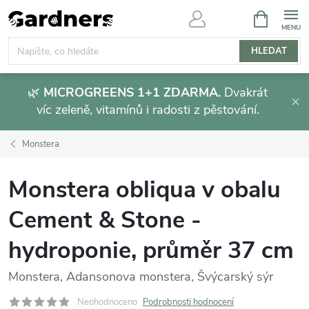
Přejít
NÁKUPNÍ
KOŠÍK
na
obsah
HLEDAT
🌿
MICROGREENS 1+1 ZDARMA.
Dvakrát
víc zeleně, vitamínů i radosti z pěstování.
Monstera
Monstera obliqua v obalu
Cement & Stone -
hydroponie, průměr 37 cm
Monstera, Adansonova monstera, Švýcarský sýr
Neohodnoceno
Podrobnosti hodnocení