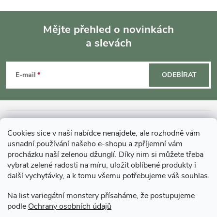
Mějte přehled o novinkách
a slevách
Z
á
E-mail
ODEBÍRAT
p
a
INFORMACE O NÁKUPU
Cookies sice v naší nabídce nenajdete, ale rozhodně vám
t
usnadní používání našeho e-shopu a zpříjemní vám
MOHLO BY VÁS ZAJÍMAT
procházku naší zelenou džunglí. Díky nim si můžete třeba
vybrat zelené radosti na míru, uložit oblíbené produkty i
í
další vychytávky, a k tomu všemu potřebujeme váš souhlas.
O GARDNERS
Na list variegátní monstery přísaháme, že postupujeme
podle
Ochrany osobních údajů
Gardners Design - Projekt, realizace a údržba zahrad a interiérů