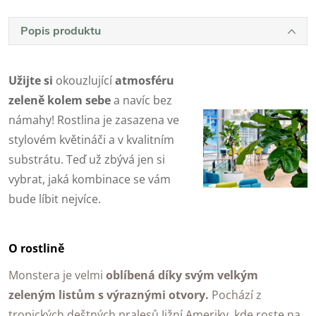
Popis produktu
Užijte si
okouzlující
atmosféru
zeleně kolem sebe
a navíc bez
námahy! Rostlina je zasazena ve
stylovém květináči a v kvalitním
substrátu. Teď už zbývá jen si
vybrat, jaká kombinace se vám
bude líbit nejvíce.
O rostlině
Monstera je velmi
oblíbená díky svým velkým
zeleným listům s výraznými otvory.
Pochází z
tropických deštných pralesů Jižní Ameriky, kde roste na