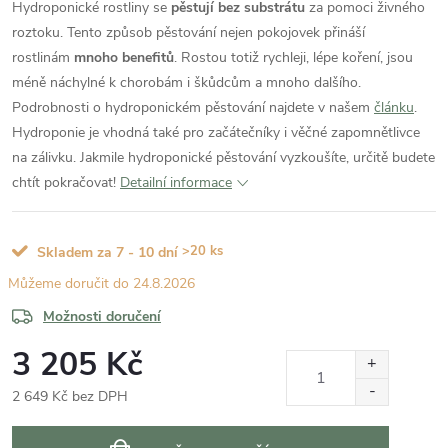
Hydroponické rostliny se
pěstují bez substrátu
za pomoci živného
roztoku. Tento způsob pěstování nejen pokojovek přináší
rostlinám
mnoho benefitů
. Rostou totiž rychleji, lépe koření, jsou
méně náchylné k chorobám i škůdcům a mnoho dalšího.
Podrobnosti o hydroponickém pěstování najdete v našem
článku
.
Hydroponie je vhodná také pro začátečníky i věčné zapomnětlivce
na zálivku. Jakmile hydroponické pěstování vyzkoušíte, určitě budete
chtít pokračovat!
Detailní informace
>20 ks
Skladem za 7 - 10 dní
24.8.2026
Možnosti doručení
3 205 Kč
2 649 Kč bez DPH
Měrná
cena: