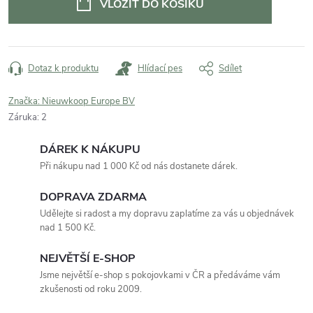
VLOŽIT DO KOŠÍKU
Dotaz k produktu
Hlídací pes
Sdílet
Značka:
Nieuwkoop Europe BV
Záruka
:
2
DÁREK K NÁKUPU
Při nákupu nad 1 000 Kč od nás dostanete dárek.
DOPRAVA ZDARMA
Udělejte si radost a my dopravu zaplatíme za vás u objednávek
nad 1 500 Kč.
NEJVĚTŠÍ E-SHOP
Jsme největší e-shop s pokojovkami v ČR a předáváme vám
zkušenosti od roku 2009.