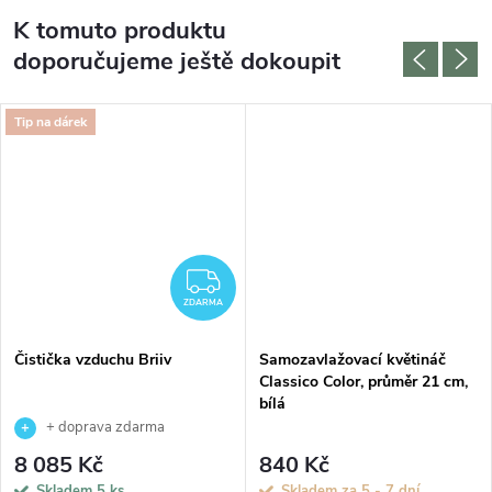
K tomuto produktu
doporučujeme ještě dokoupit
Tip na dárek
ZDARMA
ZDARMA
Čistička vzduchu Briiv
Samozavlažovací květináč
Classico Color, průměr 21 cm,
bílá
+ doprava zdarma
8 085 Kč
840 Kč
Skladem
5 ks
Skladem za 5 - 7 dní