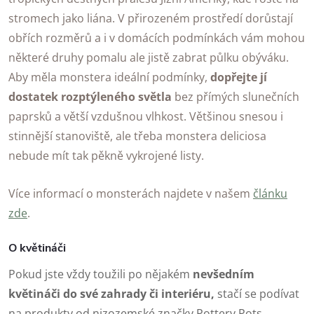
stromech jako liána. V přirozeném prostředí dorůstají
obřích rozměrů a i v domácích podmínkách vám mohou
některé druhy pomalu ale jistě zabrat půlku obýváku.
Aby měla monstera ideální podmínky,
dopřejte jí
dostatek rozptýleného světla
bez přímých slunečních
paprsků a větší vzdušnou vlhkost. Většinou snesou i
stinnější stanoviště, ale třeba monstera deliciosa
nebude mít tak pěkně vykrojené listy.
Více informací o monsterách najdete v našem
článku
zde
.
O květináči
Pokud jste vždy toužili po nějakém
nevšedním
květináči do své zahrady či interiéru,
stačí se podívat
na produkty od nizozemské značky Pottery Pots.