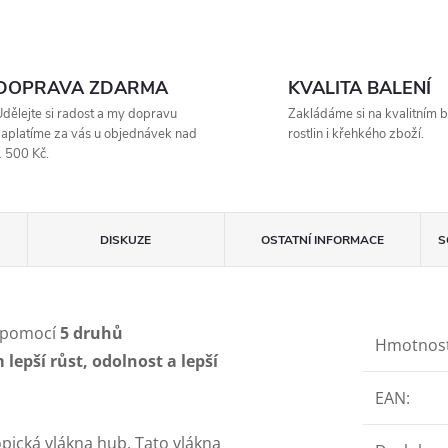
DOPRAVA ZDARMA
KVALITA BALENÍ
dělejte si radost a my dopravu
Zakládáme si na kvalitním b
aplatíme za vás u objednávek nad
rostlin i křehkého zboží.
 500 Kč.
DISKUZE
OSTATNÍ INFORMACE
S
ý pomocí
5 druhů
Hmotnos
epší růst, odolnost a lepší
EAN
:
opická vlákna hub. Tato vlákna