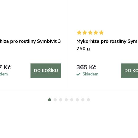
iza pro rostliny Symbivit 3
Mykorhiza pro rostliny Sym
750 g
7 Kč
365 Kč
DO KOŠÍKU
DO KO
adem
Skladem