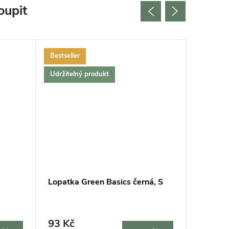
oupit
Bestseller
Bestselle
Udržitelný produkt
Lopatka Green Basics černá, S
Měřič v
93 Kč
315 K