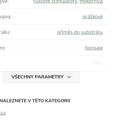
jiva
:
růstové stimulátory
,
mykorhiza
ojiva
:
práškové
iálu
:
příměs do substrátu
ro
:
bonsaje
150 g
VŠECHNY PARAMETRY
NALEZNETE V TÉTO KATEGORII
iza