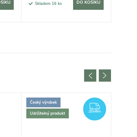
ŠÍKU
DO KOŠÍKU
Skladem
16 ks
Sklad
Český výrobek
Český vý
ZDARMA
ZDARMA
Udržitelný produkt