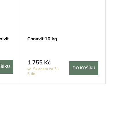
bivit
Conavit 10 kg
Symbivit
1 755 Kč
1 500
ŠÍKU
DO KOŠÍKU
Skladem za 3 -
Sklade
5 dní
10 dní