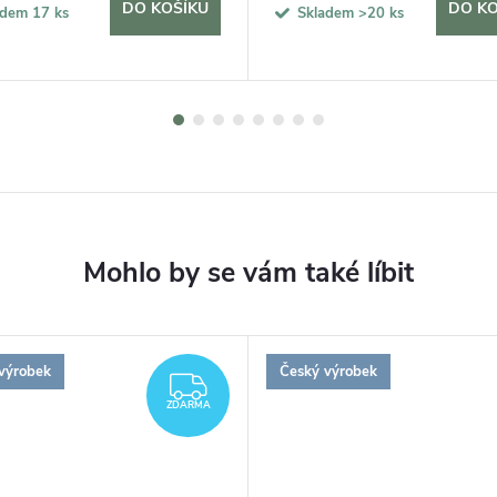
DO KOŠÍKU
DO KO
adem
17 ks
Skladem
>20 ks
výrobek
Český výrobek
ZDARMA
ZDARMA