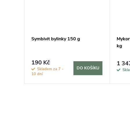
Symbivit bylinky 150 g
Mykorh
kg
190 Kč
1 34
KOŠÍKU
DO KOŠÍKU
Skladem za 7 -
Skl
10 dní