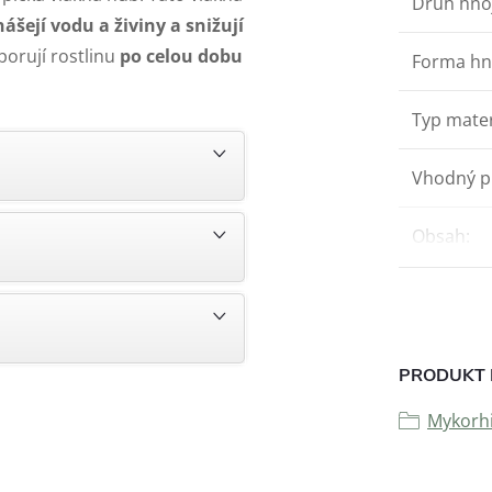
Druh hno
nášejí vodu a živiny a snižují
porují rostlinu
po celou dobu
Forma hn
Typ mater
Vhodný p
Obsah
:
PRODUKT 
Mykorh