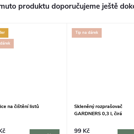
muto produktu doporučujeme ještě dok
ler
Tip na dárek
 dárek
ce na čištění listů
Skleněný rozprašovač
GARDNERS 0,3 l, čirá
Kč
99 Kč