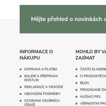
Mějte přehled o novinkách
Z
á
p
INFORMACE O
MOHLO BY V
a
NÁKUPU
ZAJÍMAT
t
DOPRAVA A PLATBA
ČASTO KLADEN
BALENÍ A PŘEPRAVA
O PRODUKTEC
í
ROSTLIN
BLOG
REKLAMACE A VRÁCENÍ
PRODÁVANÉ ZN
OBCHODNÍ PODMÍNKY
HLÍDACÍ PES
OCHRANA OSOBNÍCH
VĚRNOSTNÍ P
ÚDAJŮ