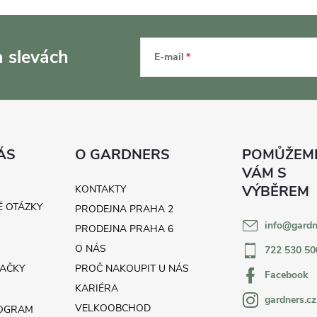
a slevách
E-mail
ÁS
O GARDNERS
KONTAKTY
É OTÁZKY
PRODEJNA PRAHA 2
info
@
gardn
H
PRODEJNA PRAHA 6
O NÁS
722 530 50
AČKY
PROČ NAKOUPIT U NÁS
Facebook
KARIÉRA
gardners.cz
VELKOOBCHOD
ROGRAM