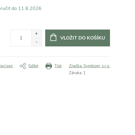
11.8.2026
VLOŽIT DO KOŠÍKU
dací pes
Sdílet
Tisk
Značka:
Symbiom, s.r.o.
Záruka
:
1