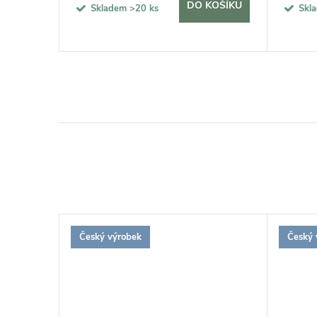
KOŠÍKU
DO KOŠÍKU
Skladem
>20 ks
Skl
Český výrobek
Český 