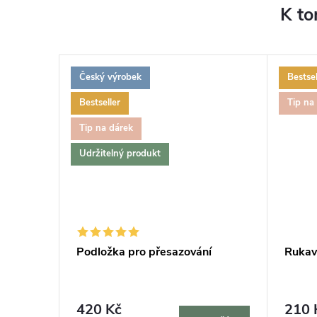
K to
Český výrobek
Bestsel
Bestseller
Tip na
Tip na dárek
Udržitelný produkt
vač MAX,
Podložka pro přesazování
Rukavi
420 Kč
210 