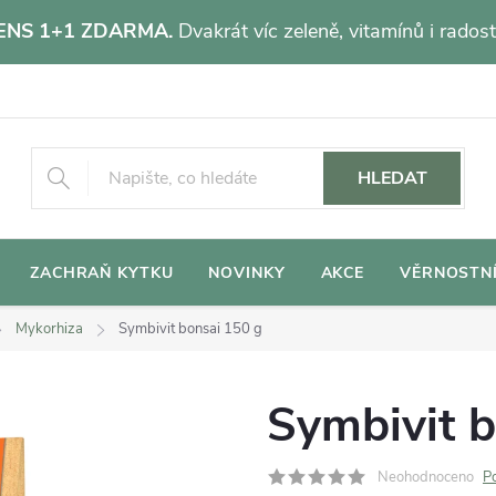
NS 1+1 ZDARMA.
Dvakrát víc zeleně, vitamínů i radost
HLEDAT
ZACHRAŇ KYTKU
NOVINKY
AKCE
VĚRNOSTN
Mykorhiza
Symbivit bonsai 150 g
Symbivit b
Neohodnoceno
P