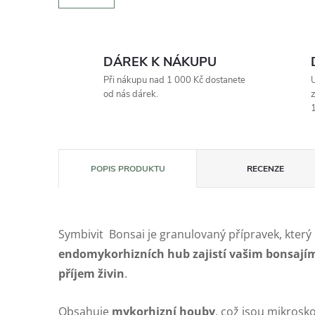
DÁREK K NÁKUPU
Při nákupu nad 1 000 Kč dostanete
U
od nás dárek.
z
1
POPIS PRODUKTU
RECENZE
Symbivit Bonsai je granulovaný přípravek, kter
endomykorhizních hub zajistí vašim bonsajím l
příjem živin
.
Obsahuje
mykorhizní houby
, což jsou mikrosk