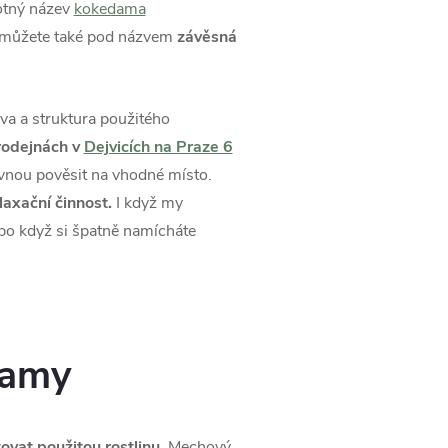
motný název
kokedama
je můžete také pod názvem
závěsná
va a struktura použitého
rodejnách v
Dejvicích na Praze 6
ovnou pověsit na vhodné místo.
axační činnost.
I když my
ebo když si špatně namícháte
damy
vat použitou rostlinu.
Mechový