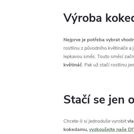
Výroba kok
Nejprve je potřeba vybrat vhodno
rostlinu z původního květináče a 
lepkavou směs. Touto směsí zač
květináč
. Pak už stačí rostlinu je
Stačí se jen 
Chcete-li si jednoduše vyrobit
vla
kokedamu,
vyzkoušejte naše DI