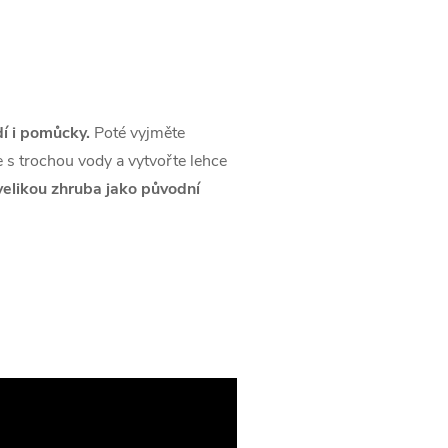
dí i pomůcky.
Poté vyjměte
e s trochou vody a vytvořte lehce
velikou zhruba jako původní