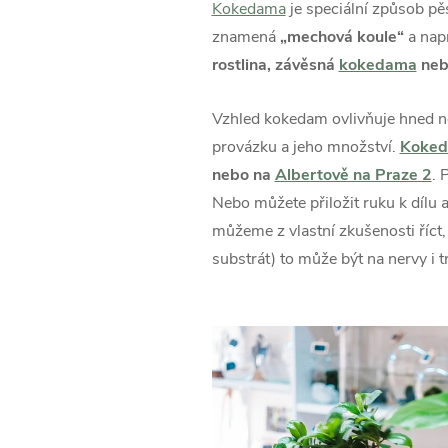
Kokedama
je speciální způsob pě
znamená
„mechová koule“
a napr
rostlina, závěsná
kokedama
neb
Vzhled kokedam ovlivňuje hned něk
provázku a jeho množství.
Kokeda
nebo na
Albertově na Praze 2
. 
Nebo můžete přiložit ruku k dílu 
můžeme z vlastní zkušenosti říct,
substrát) to může být na nervy i t