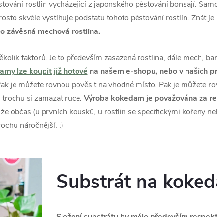
stování rostlin vycházející z japonského pěstování bonsají. Sa
osto skvěle vystihuje podstatu tohoto pěstování rostlin. Znát 
o závěsná mechová rostlina.
olik faktorů. Je to především zasazená rostlina, dále mech, bar
my lze koupit již hotové
na našem e-shopu, nebo v našich p
Pak je můžete rovnou pověsit na vhodné místo. Pak je můžete r
a trochu si zamazat ruce.
Výroba kokedam je považována za rel
 že občas (u prvních kousků, u rostlin se specifickými kořeny n
rochu náročnější. :)
Substrát na koke
Složení substrátu by mělo především respekto