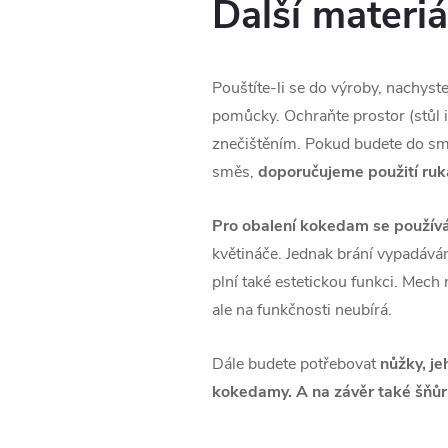
Další materi
Pouštíte-li se do výroby, nachyst
pomůcky. Ochraňte prostor (stůl i
znečištěním. Pokud budete do směs
směs,
doporučujeme použití ruk
Pro obalení kokedam se používá 
květináče. Jednak brání vypadáván
plní také estetickou funkci. Mec
ale na funkčnosti neubírá.
Dále budete potřebovat
nůžky, je
kokedamy. A na závěr také šňůr