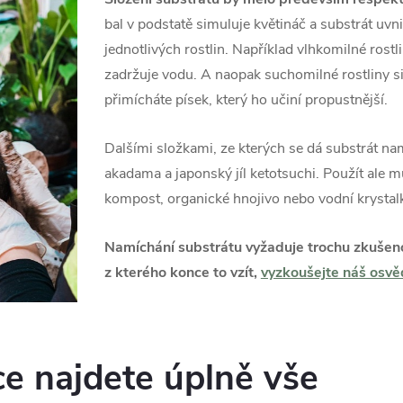
bal v podstatě simuluje květináč a substrát uv
jednotlivých rostlin. Například vlhkomilné rostlin
zadržuje vodu. A naopak suchomilné rostliny si
přimícháte písek, který ho učiní propustnější.
Dalšími složkami, ze kterých se dá substrát namíc
akadama a japonský jíl ketotsuchi. Použít ale 
kompost, organické hnojivo nebo vodní krystal
Namíchání substrátu vyžaduje trochu zkušenos
z kterého konce to vzít,
vyzkoušejte náš osv
ce najdete úplně vše