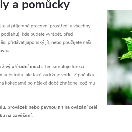
ály a pomůcky
ejte si příjemné pracovní prostředí a všechny
 podlahu), kde budete vyrábět, před
i přidávat japonský jíl, nebo použijete naši
avic.
živý přírodní mech.
Ten simuluje funkci
í substrátu, ale také zadržuje vodu. Z počátku
h na kokedamě po nějaké době zhnědne, což mu
hlu, provázek nebo pevnou nit na ovázání celé
ku na zavěšení.