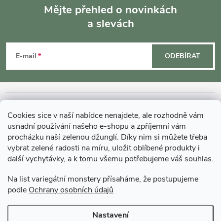
Mějte přehled o novinkách
a slevách
Z
á
E-mail
ODEBÍRAT
p
a
INFORMACE O NÁKUPU
Cookies sice v naší nabídce nenajdete, ale rozhodně vám
t
usnadní používání našeho e-shopu a zpříjemní vám
MOHLO BY VÁS ZAJÍMAT
procházku naší zelenou džunglí. Díky nim si můžete třeba
vybrat zelené radosti na míru, uložit oblíbené produkty i
í
další vychytávky, a k tomu všemu potřebujeme váš souhlas.
O GARDNERS
Na list variegátní monstery přísaháme, že postupujeme
podle
Ochrany osobních údajů
Gardners Design - Projekt, realizace a údržba zahrad a interiérů
Nastavení