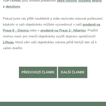
TOPTRANS
jsou vhodné především
velké rostliny
,
osázená terária
a
demižony
.
Pokud jsme vás příliš neuklidnili a stále nechcete riskovat poškození,
kdykoliv si vaši objednávku můžete vyzvednout v naší
prodejně na
Praze 6 - Dejvice
nebo v
prodejně na Praze 2- Albertov
. Pražští
mohou navíc pro menší objednávky využít dopravu společností
Liftago
, která vám vaši objednávku odveze ještě tentýž den až k
vašim dveřím.
PŘEDCHOZÍ ČLÁNEK
DALŠÍ ČLÁNEK