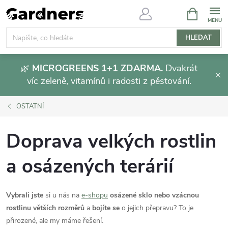
Přejít
NÁKUPNÍ
KOŠÍK
na
obsah
HLEDAT
🌿
MICROGREENS 1+1 ZDARMA.
Dvakrát
víc zeleně, vitamínů i radosti z pěstování.
OSTATNÍ
Doprava velkých rostlin
a osázených terárií
Vybrali jste
si u nás na
e-shopu
osázené sklo
nebo vzácnou
rostlinu větších rozměrů
a
bojíte se
o jejich přepravu? To je
přirozené, ale my máme řešení.