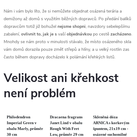
Nám i vám bylo líto, že si nemůžete objednat osázená terária a
demižony až domů s využitím běžných dopravců. Po předání balíků
dopravcům totiž již bohužel
nejsme shopni
, navzdory sebelepšímu
zabalení,
ovlivnit to, jak je
s
vaší
objednávkou
po cestě
zacházeno
.
Mnohdy se nám proto v minulosti stávalo, že místo osázeného skla
vám domů dorazila pouze změť střepů a hlíny, a u velký rostlin zas
často během dopravy docházelo k polámání křehkých listů.
Velikost ani křehkost
není problém