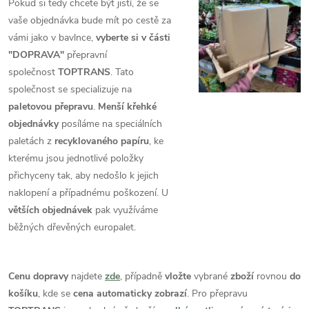
Pokud si tedy chcete být jistí, že se
vaše objednávka bude mít po cestě za
vámi jako v bavlnce,
vyberte si v části
"DOPRAVA"
přepravní
společnost
TOPTRANS
. Tato
společnost se specializuje na
paletovou přepravu
.
Menší křehké
objednávky
posíláme na speciálních
paletách z
recyklovaného papíru
, ke
kterému jsou jednotlivé položky
přichyceny tak, aby nedošlo k jejich
naklopení a případnému poškození. U
větších objednávek
pak využíváme
běžných dřevěných europalet.
Cenu dopravy
najdete
zde
, případně
vložte
vybrané
zboží
rovnou
do
košíku
, kde se
cena automaticky zobrazí
. Pro přepravu