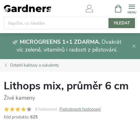
Přejít
NÁKUPNÍ
KOŠÍK
na
obsah
HLEDAT
🌿
MICROGREENS 1+1 ZDARMA.
Dvakrát
víc zeleně, vitamínů i radosti z pěstování.
Ostatní kaktusy a sukulenty
Lithops mix, průměr 6 cm
Živé kameny
8 hodnocení
Podrobnosti hodnocení
Kód produktu:
625