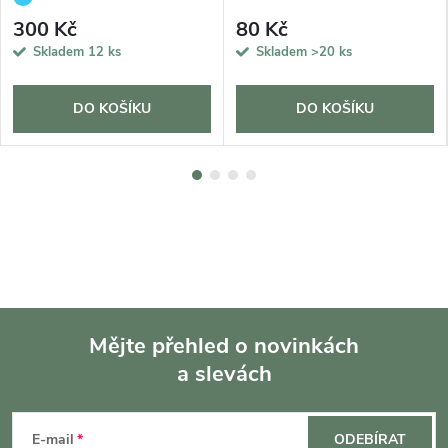
300 Kč
80 Kč
Skladem
12 ks
Skladem
>20 ks
DO KOŠÍKU
DO KOŠÍKU
Mějte přehled o novinkách
a slevách
Z
á
E-mail
ODEBÍRAT