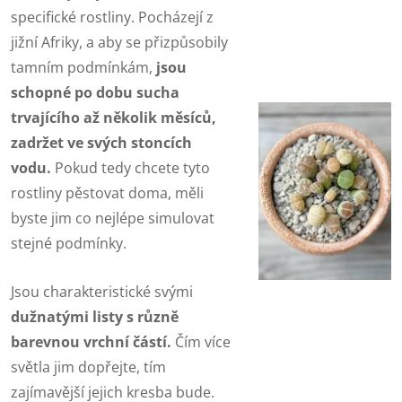
specifické rostliny. Pocházejí z
jižní Afriky, a aby se přizpůsobily
tamním podmínkám,
jsou
schopné po dobu sucha
trvajícího až několik měsíců,
zadržet ve svých stoncích
vodu.
Pokud tedy chcete tyto
rostliny pěstovat doma, měli
byste jim co nejlépe simulovat
stejné podmínky.
Jsou charakteristické svými
dužnatými listy s různě
barevnou vrchní částí.
Čím více
světla jim dopřejte, tím
zajímavější jejich kresba bude.