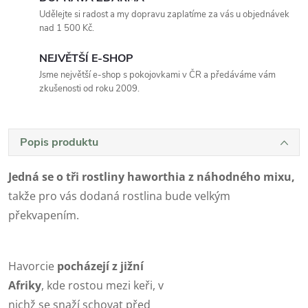
Udělejte si radost a my dopravu zaplatíme za vás u objednávek
nad 1 500 Kč.
NEJVĚTŠÍ E-SHOP
Jsme největší e-shop s pokojovkami v ČR a předáváme vám
zkušenosti od roku 2009.
Popis produktu
Jedná se o tři rostliny haworthia z náhodného mixu,
takže pro vás dodaná rostlina bude velkým
překvapením.
Havorcie
pocházejí z jižní
Afriky
, kde rostou mezi keři, v
nichž se snaží schovat před