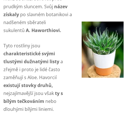
prudkým sluncem. Svůj
název
získaly
po slavném botanikovi a
nadšeném sběrateli
sukulentů
A. Haworthiovi.
Tyto rostliny jsou
charakteristické svými
tlustými dužnatými listy
a
zřejmě i proto je lidé často
zaměňují s Aloe. Havorcií
existují stovky druhů,
nejzajímavější jsou však
ty s
bílým tečkováním
nebo
dlouhými bílými liniemi.