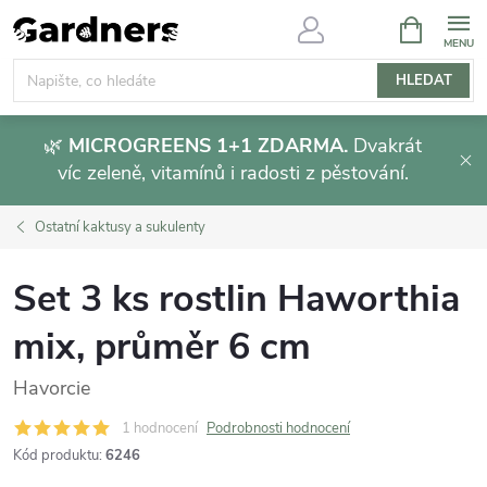
Přejít
NÁKUPNÍ
KOŠÍK
na
obsah
HLEDAT
🌿
MICROGREENS 1+1 ZDARMA.
Dvakrát
víc zeleně, vitamínů i radosti z pěstování.
Ostatní kaktusy a sukulenty
Set 3 ks rostlin Haworthia
mix, průměr 6 cm
Havorcie
1 hodnocení
Podrobnosti hodnocení
Kód produktu:
6246