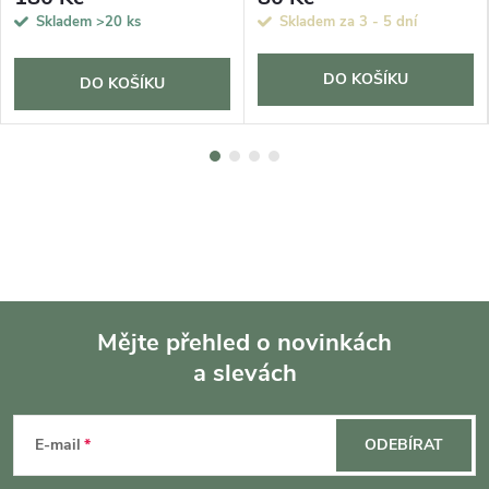
Skladem
>20 ks
Skladem za 3 - 5 dní
DO KOŠÍKU
DO KOŠÍKU
Mějte přehled o novinkách
a slevách
Z
á
E-mail
ODEBÍRAT