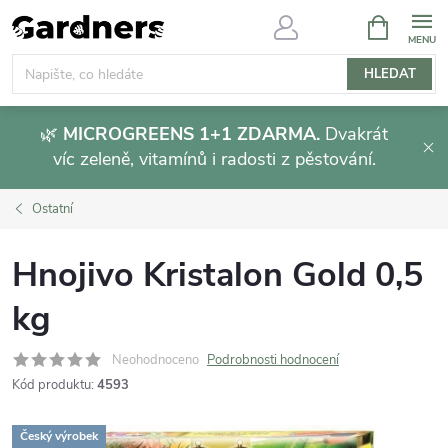
Přejít
NÁKUPNÍ
KOŠÍK
na
obsah
HLEDAT
🌿
MICROGREENS 1+1 ZDARMA.
Dvakrát
víc zeleně, vitamínů i radosti z pěstování.
Ostatní
Hnojivo Kristalon Gold 0,5
kg
Neohodnoceno
Podrobnosti hodnocení
Kód produktu:
4593
Český výrobek