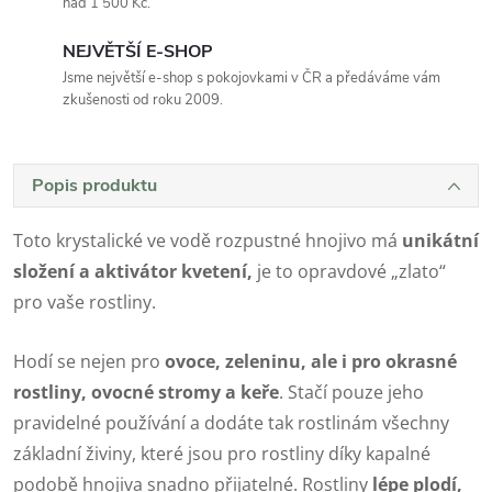
nad 1 500 Kč.
NEJVĚTŠÍ E-SHOP
Jsme největší e-shop s pokojovkami v ČR a předáváme vám
zkušenosti od roku 2009.
Popis produktu
Toto krystalické ve vodě rozpustné hnojivo má
unikátní
složení a aktivátor kvetení,
je to opravdové „zlato“
pro vaše rostliny.
Hodí se nejen pro
ovoce, zeleninu, ale i pro okrasné
rostliny, ovocné stromy a keře
. Stačí pouze jeho
pravidelné používání a dodáte tak rostlinám všechny
základní živiny, které jsou pro rostliny díky kapalné
podobě hnojiva snadno přijatelné. Rostliny
lépe plodí,