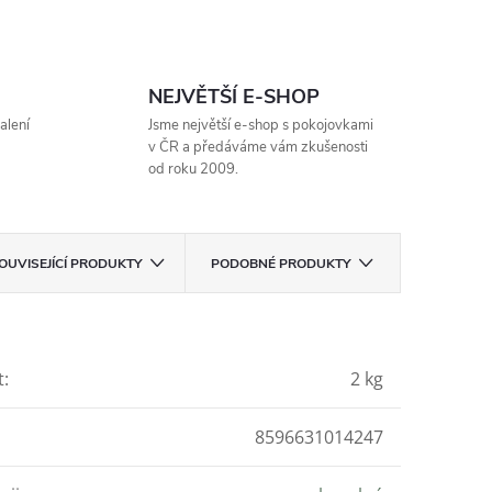
NEJVĚTŠÍ E-SHOP
alení
Jsme největší e-shop s pokojovkami
v ČR a předáváme vám zkušenosti
od roku 2009.
OUVISEJÍCÍ PRODUKTY
PODOBNÉ PRODUKTY
t
:
2 kg
8596631014247