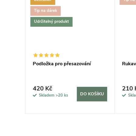
Tip na dárek
Udržitelný produkt
vač MAX,
Podložka pro přesazování
Rukavi
420 Kč
210 
KOŠÍKU
DO KOŠÍKU
Skladem
>20 ks
Skl