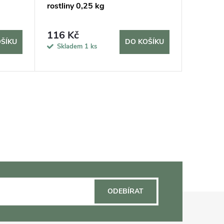
rostliny 0,25 kg
balkónov
246 K
116 Kč
ŠÍKU
DO KOŠÍKU
Sklade
Skladem
1 ks
5 dní
ODEBÍRAT