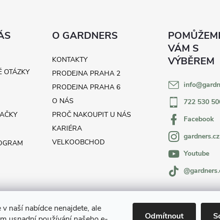
ÁS
O GARDNERS
KONTAKTY
É OTÁZKY
PRODEJNA PRAHA 2
info
@
gardn
H
PRODEJNA PRAHA 6
O NÁS
722 530 50
AČKY
PROČ NAKOUPIT U NÁS
Facebook
KARIÉRA
gardners.cz
VELKOOBCHOD
ROGRAM
Youtube
@gardners.
 v naší nabídce nenajdete, ale
Odmítnout
S
m usnadní používání našeho e-