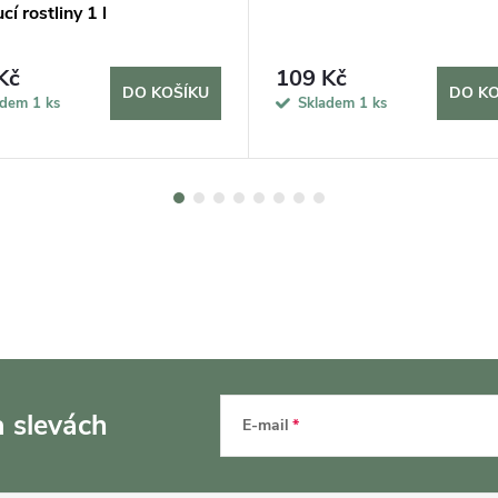
cí rostliny 1 l
Kč
109 Kč
DO KOŠÍKU
DO KO
adem
1 ks
Skladem
1 ks
a slevách
E-mail