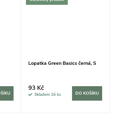
Lopatka Green Basics černá, S
Měřič v
93 Kč
315 K
ŠÍKU
DO KOŠÍKU
Skladem
16 ks
Sklad