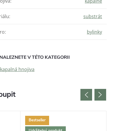
ojiva
:
kapalné
iálu
:
substrát
ro
:
bylinky
NALEZNETE V TÉTO KATEGORII
 kapalná hnojiva
oupit
Bestseller
Bestselle
Udržitelný produkt