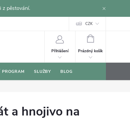
i z pěstování.
CZK
NÁKUPNÍ
KOŠÍK
Prázdný košík
Přihlášení
Í PROGRAM
SLUŽBY
BLOG
át a hnojivo na