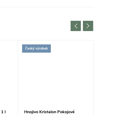
Český výrobek
 1 l
Hnojivo Kristalon Pokojové
Hnojivo