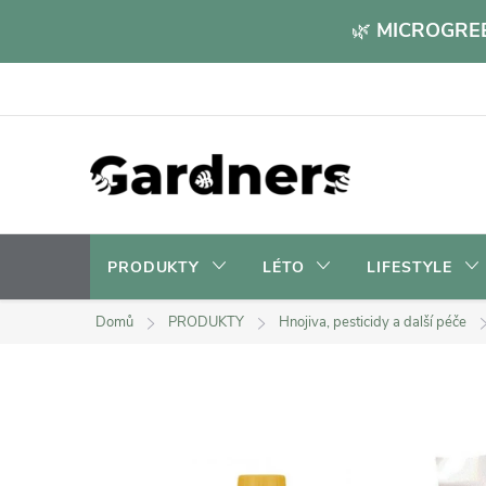
Přejít
🌿
MICROGREE
na
obsah
PRODUKTY
LÉTO
LIFESTYLE
Domů
PRODUKTY
Hnojiva, pesticidy a další péče