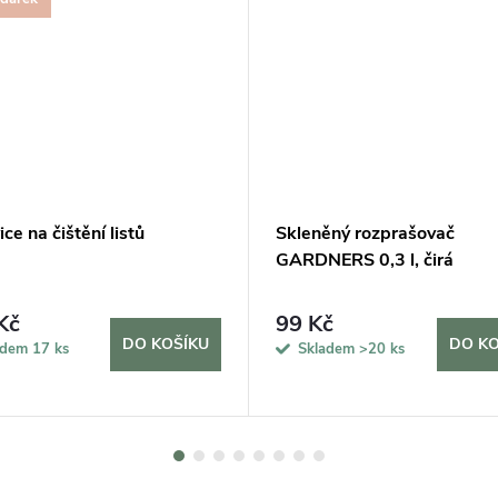
ce na čištění listů
Skleněný rozprašovač
GARDNERS 0,3 l, čirá
Kč
99 Kč
DO KOŠÍKU
DO KO
adem
17 ks
Skladem
>20 ks