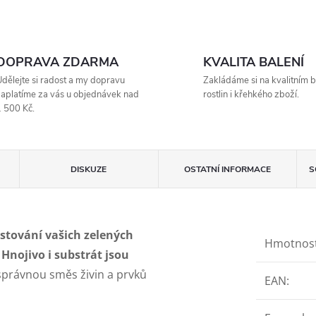
DOPRAVA ZDARMA
KVALITA BALENÍ
dělejte si radost a my dopravu
Zakládáme si na kvalitním b
aplatíme za vás u objednávek nad
rostlin i křehkého zboží.
 500 Kč.
DISKUZE
OSTATNÍ INFORMACE
S
ěstování vašich zelených
Hmotnos
.
Hnojivo i substrát jsou
správnou směs živin a prvků
EAN
: