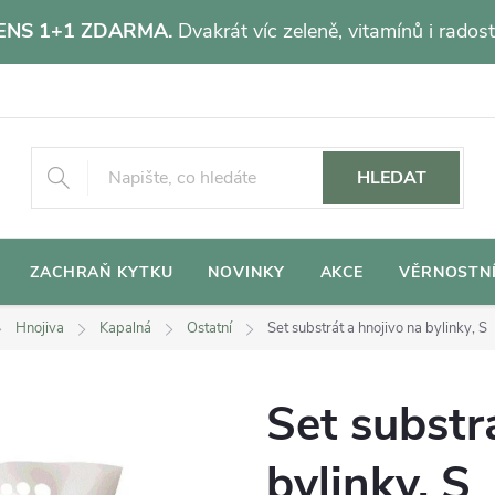
NS 1+1 ZDARMA.
Dvakrát víc zeleně, vitamínů i radost
HLEDAT
ZACHRAŇ KYTKU
NOVINKY
AKCE
VĚRNOSTN
Hnojiva
Kapalná
Ostatní
Set substrát a hnojivo na bylinky, S
Set substr
bylinky, S