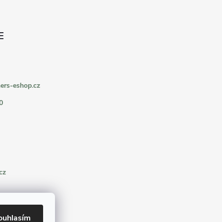
ers-eshop.cz
0
cz
ouhlasím