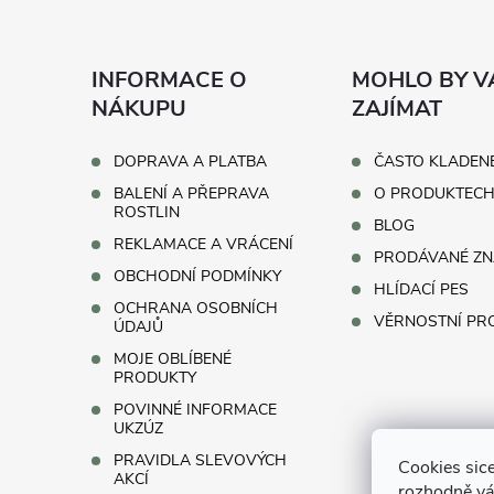
á
p
INFORMACE O
MOHLO BY V
a
NÁKUPU
ZAJÍMAT
t
DOPRAVA A PLATBA
ČASTO KLADEN
BALENÍ A PŘEPRAVA
O PRODUKTEC
í
ROSTLIN
BLOG
REKLAMACE A VRÁCENÍ
PRODÁVANÉ ZN
OBCHODNÍ PODMÍNKY
HLÍDACÍ PES
OCHRANA OSOBNÍCH
VĚRNOSTNÍ P
ÚDAJŮ
MOJE OBLÍBENÉ
PRODUKTY
POVINNÉ INFORMACE
UKZÚZ
PRAVIDLA SLEVOVÝCH
Cookies sice
AKCÍ
rozhodně vá