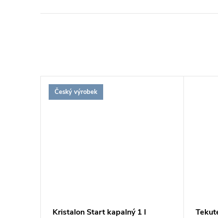
Český výrobek
ené
Kristalon Start kapalný 1 l
Tekut