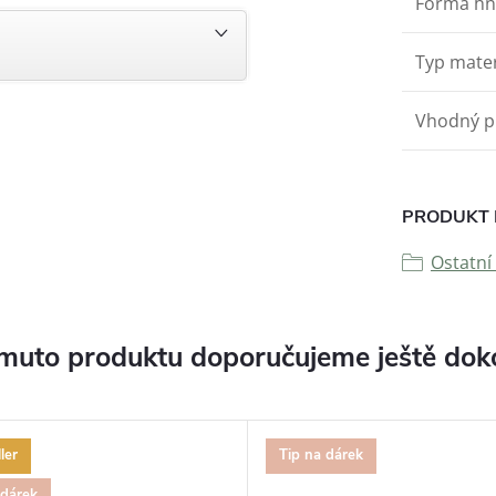
Forma hn
Typ mater
Vhodný p
PRODUKT 
Ostatní
muto produktu doporučujeme ještě dok
ler
Tip na dárek
 dárek