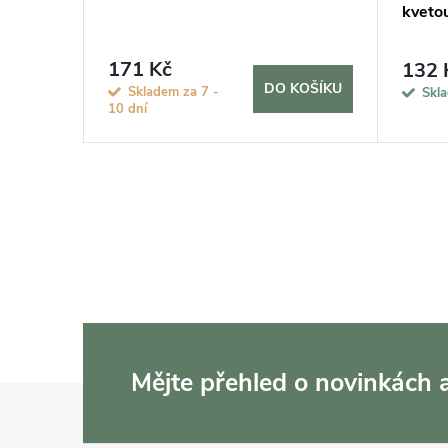
kvetou
171 Kč
132 
KOŠÍKU
DO KOŠÍKU
Skladem za 7 -
Skl
10 dní
Mějte přehled o novinkách
Z