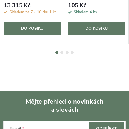
13 315 Kč
105 Kč
Skladem za 7 - 10 dní
1 ks
Skladem
4 ks
DO KOŠÍKU
DO KOŠÍKU
Mějte přehled o novinkách
a slevách
Z
E-mail
ODEBÍRAT