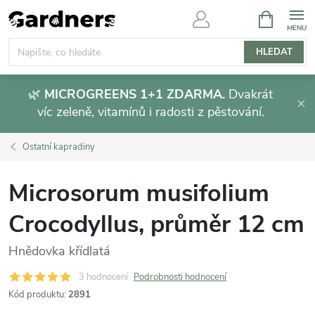
Přejít
NÁKUPNÍ
KOŠÍK
na
obsah
HLEDAT
🌿
MICROGREENS 1+1 ZDARMA.
Dvakrát
víc zeleně, vitamínů i radosti z pěstování.
Ostatní kapradiny
Microsorum musifolium
Crocodyllus, průměr 12 cm
Hnědovka křídlatá
3 hodnocení
Podrobnosti hodnocení
Kód produktu:
2891