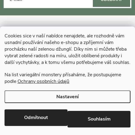
á
p
a
INFORMACE O NÁKUPU
Cookies sice v naší nabídce nenajdete, ale rozhodně vám
t
usnadní používání našeho e-shopu a zpříjemní vám
MOHLO BY VÁS ZAJÍMAT
procházku naší zelenou džunglí. Díky nim si můžete třeba
í
vybrat zelené radosti na míru, uložit oblíbené produkty i
další vychytávky, a k tomu všemu potřebujeme váš souhlas.
O GARDNERS
Na list variegátní monstery přísaháme, že postupujeme
podle
Ochrany osobních údajů
Gardners Design - Projekt, realizace a údržba zahrad a interiérů
Nastavení
Copyright 2026
Gardners-eshop.cz
. Všechna práva vyhrazena.
Upravit
nastavení cookies
Odmítnout
Souhlasím
Vytvořil Shoptet Premium