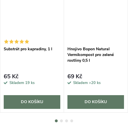
DARMA
Substrát pro kapradiny, 1 l
Hnojivo Bopon Natural
Vermikompost pro zelené
rostliny 0,5 l
65 Kč
69 Kč
Skladem
19 ks
Skladem
>20 ks
DO KOŠÍKU
DO KOŠÍKU