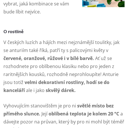
vybrat, jaká kombinace se vám
bude líbit nejvíce.
O rostlině
V českých luzích a hájích mezi nejznámější toulitky, jak
se anturiím také říká, patří ty s palicovými květy v
červené, oranžové, růžové i v bílé barvě.
Ať už se
rozhodnete pro oblíbenou klasiku nebo pro jeden z
raritnějších kousků, rozhodně neprohloupíte! Anturie
jsou totiž
velmi dekorativní rostliny, hodí se do
kanceláří
ale i jako
skvělý dárek.
Vyhovujícím stanovištěm je pro ni
světlé místo bez
přímého slunce.
Její
oblíbená teplota je kolem 20 °C
a
dávejte pozor na průvan, který by pro ni mohl být téměř