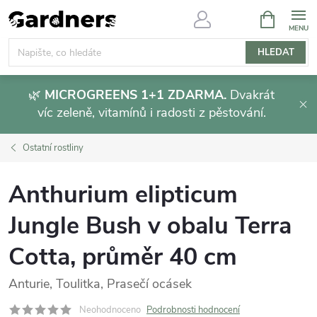
Přejít
NÁKUPNÍ
KOŠÍK
na
obsah
HLEDAT
🌿
MICROGREENS 1+1 ZDARMA.
Dvakrát
víc zeleně, vitamínů i radosti z pěstování.
Ostatní rostliny
Anthurium elipticum
Jungle Bush v obalu Terra
Cotta, průměr 40 cm
Anturie, Toulitka, Prasečí ocásek
Neohodnoceno
Podrobnosti hodnocení