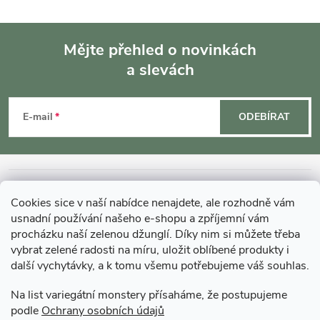
Mějte přehled o novinkách
a slevách
Z
á
E-mail
ODEBÍRAT
p
a
INFORMACE O NÁKUPU
Cookies sice v naší nabídce nenajdete, ale rozhodně vám
t
usnadní používání našeho e-shopu a zpříjemní vám
MOHLO BY VÁS ZAJÍMAT
procházku naší zelenou džunglí. Díky nim si můžete třeba
vybrat zelené radosti na míru, uložit oblíbené produkty i
í
další vychytávky, a k tomu všemu potřebujeme váš souhlas.
O GARDNERS
Na list variegátní monstery přísaháme, že postupujeme
podle
Ochrany osobních údajů
Gardners Design - Projekt, realizace a údržba zahrad a interiérů