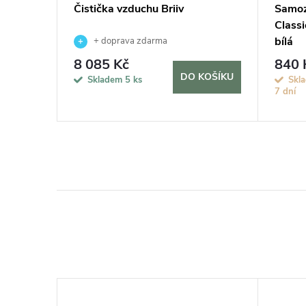
vač MAX,
Čistička vzduchu Briiv
Samoz
Classi
bílá
+ doprava zdarma
8 085 Kč
840 
KOŠÍKU
DO KOŠÍKU
Skladem
5 ks
Skla
7 dní