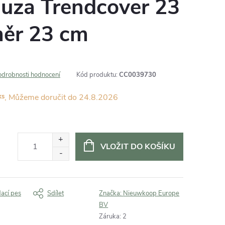
huza Trendcover 23
měr 23 cm
odrobnosti hodnocení
Kód produktu:
CC0039730
ks
24.8.2026
VLOŽIT DO KOŠÍKU
dací pes
Sdílet
Značka:
Nieuwkoop Europe
BV
Záruka
:
2