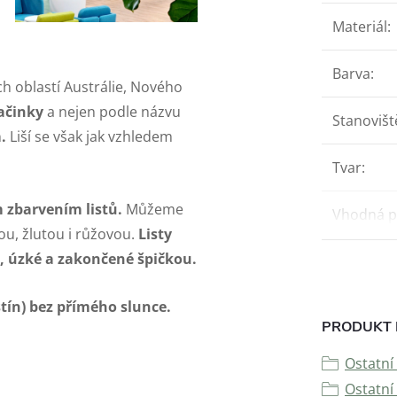
Materiál
:
Barva
:
ch oblastí Austrálie, Nového
ačinky
a nejen podle názvu
Stanovišt
m.
Liší se však jak vzhledem
Tvar
:
m zbarvením listů.
Můžeme
Vhodná p
ou, žlutou i růžovou.
Listy
é, úzké a zakončené špičkou.
ostín) bez přímého slunce.
PRODUKT 
Ostatní 
Ostatní 