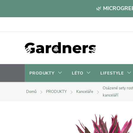
Přejít
🌿
MICROGREE
na
obsah
PRODUKTY
LÉTO
LIFESTYLE
Osázené sety rost
Domů
PRODUKTY
Kanceláře
kanceláří