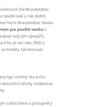
polečnosti Die Brandstätter
st spadá také u nás dobře
itel Horst Brandstätter hledal
mem pro použití venku i
zapojil svůj tým vývojářů,
na trhu již od roku 2000 a
í architekty, tak koncové
ný typ rostliny. Na vrchu
í absorbční účinky. Vulkastrat
ity.
ným substrátem a postupně ji