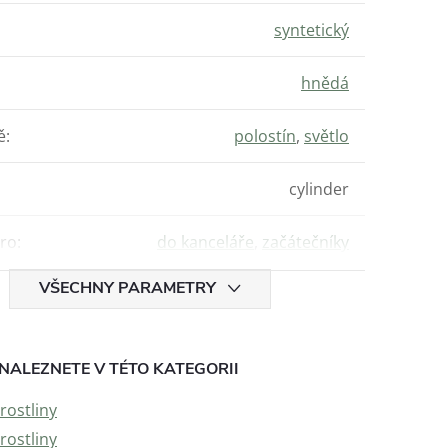
syntetický
hnědá
ě
:
polostín
,
světlo
cylinder
ro
:
do kanceláře
,
začátečníky
VŠECHNY PARAMETRY
NALEZNETE V TÉTO KATEGORII
rostliny
rostliny