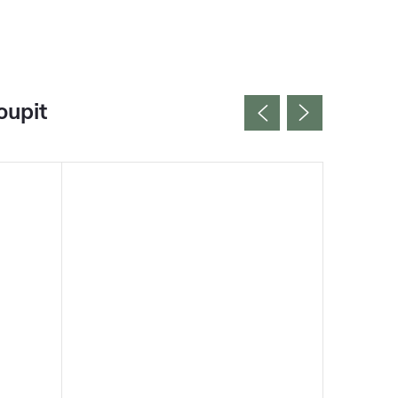
oupit
Vyrobeno