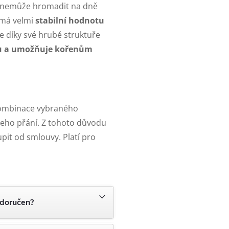
e nemůže hromadit na dně
 má velmi
stabilní hodnotu
e díky své hrubé struktuře
u a umožňuje kořenům
kombinace vybraného
ašeho přání. Z tohoto důvodu
pit od smlouvy. Platí pro
 doručen?