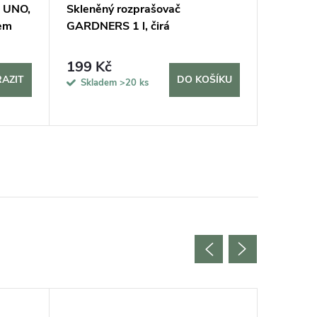
! UNO,
Skleněný rozprašovač
Mechov
tem
GARDNERS 1 l, čirá
kombino
plochým
199 Kč
11 40
AZIT
DO KOŠÍKU
Skladem
>20 ks
Sklade
5 dní