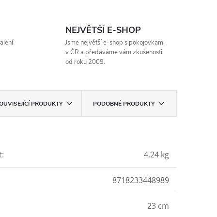
NEJVĚTŠÍ E-SHOP
alení
Jsme největší e-shop s pokojovkami
v ČR a předáváme vám zkušenosti
od roku 2009.
OUVISEJÍCÍ PRODUKTY
PODOBNÉ PRODUKTY
t
:
4.24 kg
8718233448989
23 cm