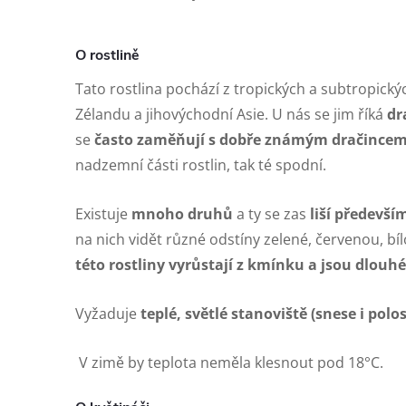
O rostlině
Tato rostlina pochází z tropických a subtropický
Zélandu a jihovýchodní Asie. U nás se jim říká
dr
se
často zaměňují s dobře známým dračince
nadzemní části rostlin, tak té spodní.
Existuje
mnoho druhů
a ty se zas
liší předevší
na nich vidět různé odstíny zelené, červenou, bíl
této rostliny vyrůstají z kmínku a jsou dlouh
Vyžaduje
teplé, světlé stanoviště (snese i pol
V zimě by teplota neměla klesnout pod 18°C.