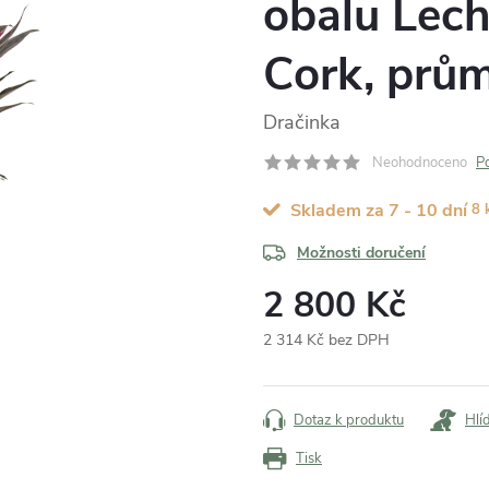
obalu Lec
Cork, prů
Dračinka
Neohodnoceno
P
Skladem za 7 - 10 dní
8 
Možnosti doručení
2 800 Kč
2 314 Kč bez DPH
Měrná
cena:
Dotaz k produktu
Hlí
Tisk