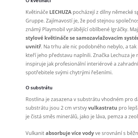
O květináči
Květináče
LECHUZA
pocházejí z dílny německé s
Gruppe. Zajímavostí je, že pod stejnou společno
známý Playmobil vyrábějící oblíbené Igráčky. Maj
stylové květináče se samozavlažovacím systé
uvnitř
. Na trhu ale nic podobného nebylo, a tak 
kteří jeho představu naplnili. Značka Lechuza je 
inspiruje jak profesionální interiérové a zahradn
spotřebitele svými chytrými řešeními.
O substrátu
Rostlina je zasazena v substrátu vhodném pro da
substrátu jsou 2 cm vrstvy
vulkastratu
pro lepš
je čistá směs minerálů, jako je láva, pemza a zeol
Vulkanit
absorbuje více vody
ve srovnání s běž