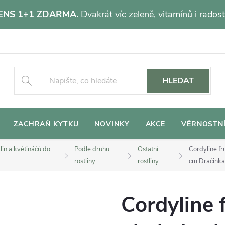
NS 1+1 ZDARMA.
Dvakrát víc zeleně, vitamínů i radost
HLEDAT
ZACHRAŇ KYTKU
NOVINKY
AKCE
VĚRNOSTN
lin a květináčů do
Podle druhu
Ostatní
Cordyline f
rostliny
rostliny
cm
Dračink
Cordyline 