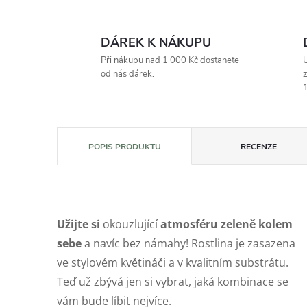
DÁREK K NÁKUPU
Při nákupu nad 1 000 Kč dostanete
U
od nás dárek.
z
1
POPIS PRODUKTU
RECENZE
Užijte si
okouzlující
atmosféru zeleně kolem
sebe
a navíc bez námahy! Rostlina je zasazena
ve stylovém květináči a v kvalitním substrátu.
Teď už zbývá jen si vybrat, jaká kombinace se
vám bude líbit nejvíce.