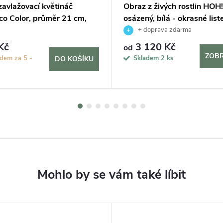
avlažovací květináč
Obraz z živých rostlin HOH
co Color, průměr 21 cm,
osázený, bílá - okrasné lis
+ doprava zdarma
Kč
3 120 Kč
od
ZOBR
dem za 5 -
Skladem
2 ks
DO KOŠÍKU