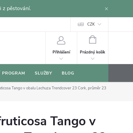
i z pěstování.
CZK
NÁKUPNÍ
KOŠÍK
Prázdný košík
Přihlášení
Í PROGRAM
SLUŽBY
BLOG
ruticosa Tango v obalu Lechuza Trendcover 23 Cork, průměr 23
a
fruticosa Tango v