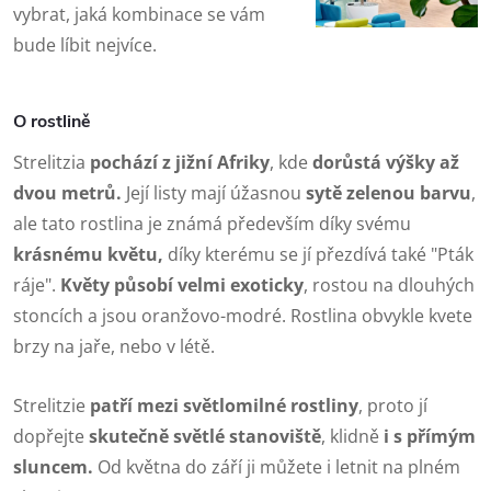
vybrat, jaká kombinace se vám
bude líbit nejvíce.
O rostlině
Strelitzia
pochází z jižní Afriky
, kde
dorůstá výšky až
dvou metrů.
Její listy mají úžasnou
sytě zelenou barvu
,
ale tato rostlina je známá především díky svému
krásnému květu,
díky kterému se jí přezdívá také "Pták
ráje".
Květy působí velmi exoticky
, rostou na dlouhých
stoncích a jsou oranžovo-modré. Rostlina obvykle kvete
brzy na jaře, nebo v létě.
Strelitzie
patří mezi světlomilné rostliny
, proto jí
dopřejte
skutečně světlé stanoviště
, klidně
i s přímým
sluncem.
Od května do září ji můžete i letnit na plném