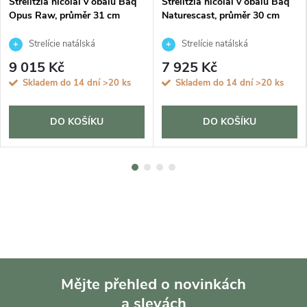
Strelitzia nicolai v obalu Baq
Strelitzia nicolai v obalu Baq
Opus Raw, průměr 31 cm
Naturescast, průměr 30 cm
Strelície natálská
Strelície natálská
9 015 Kč
7 925 Kč
Skladem do 14 dní
>20 ks
Skladem do 14 dní
>20 ks
DO KOŠÍKU
DO KOŠÍKU
Mějte přehled o novinkách
a slevách