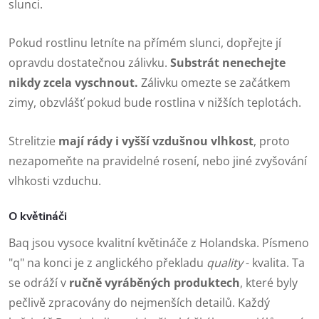
slunci.
Pokud rostlinu letníte na přímém slunci, dopřejte jí
opravdu dostatečnou zálivku.
Substrát nenechejte
nikdy zcela vyschnout.
Zálivku omezte se začátkem
zimy, obzvlášť pokud bude rostlina v nižších teplotách.
Strelitzie
mají rády i vyšší vzdušnou vlhkost
, proto
nezapomeňte na pravidelné rosení, nebo jiné zvyšování
vlhkosti vzduchu.
O květináči
Baq jsou vysoce kvalitní květináče z Holandska. Písmeno
"q" na konci je z anglického překladu
quality
- kvalita. Ta
se odráží v
ručně vyráběných produktech
, které byly
pečlivě zpracovány do nejmenších detailů. Každý