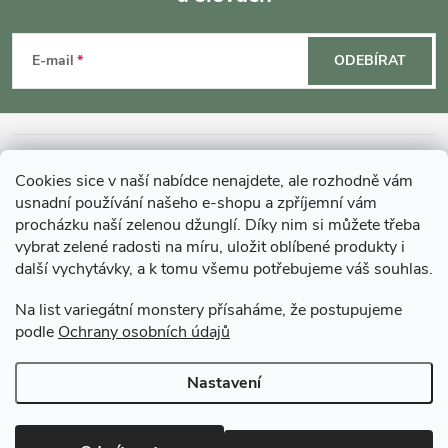
Z
á
E-mail
ODEBÍRAT
p
a
INFORMACE O NÁKUPU
Cookies sice v naší nabídce nenajdete, ale rozhodně vám
t
usnadní používání našeho e-shopu a zpříjemní vám
MOHLO BY VÁS ZAJÍMAT
procházku naší zelenou džunglí. Díky nim si můžete třeba
vybrat zelené radosti na míru, uložit oblíbené produkty i
í
další vychytávky, a k tomu všemu potřebujeme váš souhlas.
O GARDNERS
Na list variegátní monstery přísaháme, že postupujeme
podle
Ochrany osobních údajů
Gardners Design - Projekt, realizace a údržba zahrad a interiérů
Nastavení
Copyright 2026
Gardners-eshop.cz
. Všechna práva vyhrazena.
Upravit
nastavení cookies