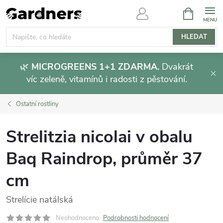
Přejít
NÁKUPNÍ
KOŠÍK
na
obsah
HLEDAT
🌿
MICROGREENS 1+1 ZDARMA.
Dvakrát
víc zeleně, vitamínů i radosti z pěstování.
Ostatní rostliny
Strelitzia nicolai v obalu
Baq Raindrop, průměr 37
cm
Strelície natálská
Neohodnoceno
Podrobnosti hodnocení