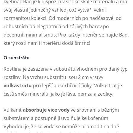
květináč Baq je k dispozici v široké škále materiálů a má
svůj vlastní jedinečný vzhled, což vytváří velmi
rozmanitou kolekci. Od moderních po nadčasové, od
robustních po elegantní a od zářivých barev po
decentní minimalismus. Pro každý interiér se najde Baq,
který rostlinám i interiéru dodá šmrnc!
O substrátu
Rostlina je zasazena v substrátu vhodném pro daný typ
rostliny. Na vrchu substrátu jsou 2 cm vrstvy
vulkastratu
pro lepší absorbční účinky. Vulkastrat je
čistá směs minerálů, jako je láva, pemza a zeolity.
Vulkanit
absorbuje více vody
ve srovnání s běžným
substrátem a postupně ji uvolňuje ke kořenům.
Výhodou je, že se voda se nemůže hromadit na dně