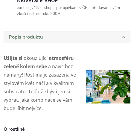
NEJVĚTŠÍ E-SHOP
Jsme největší e-shop s pokojovkami v ČR a předáváme vám
zkušenosti od roku 2009.
Popis produktu
Užijte si
okouzlující
atmosféru
zeleně kolem sebe
a navíc bez
námahy! Rostlina je zasazena ve
stylovém květináči a v kvalitním
substrátu. Teď už zbývá jen si
vybrat, jaká kombinace se vám
bude líbit nejvíce.
O rostlině