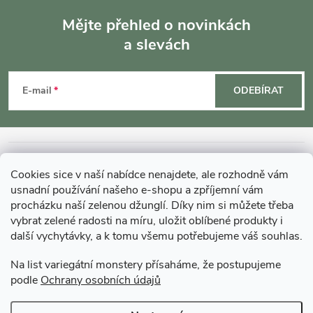
Mějte přehled o novinkách
a slevách
Z
á
E-mail
ODEBÍRAT
p
a
INFORMACE O NÁKUPU
Cookies sice v naší nabídce nenajdete, ale rozhodně vám
t
usnadní používání našeho e-shopu a zpříjemní vám
MOHLO BY VÁS ZAJÍMAT
procházku naší zelenou džunglí. Díky nim si můžete třeba
vybrat zelené radosti na míru, uložit oblíbené produkty i
í
další vychytávky, a k tomu všemu potřebujeme váš souhlas.
O GARDNERS
Na list variegátní monstery přísaháme, že postupujeme
podle
Ochrany osobních údajů
Gardners Design - Projekt, realizace a údržba zahrad a interiérů