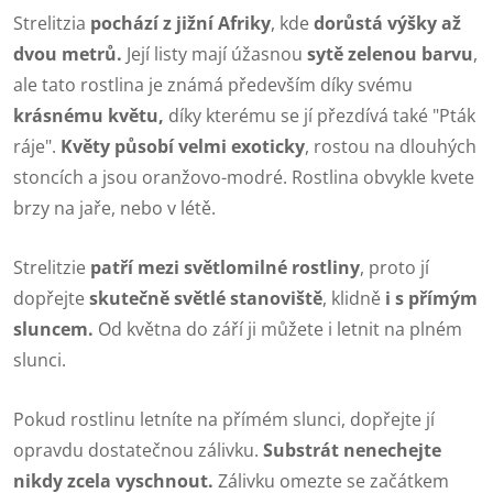
Strelitzia
pochází z jižní Afriky
, kde
dorůstá výšky až
dvou metrů.
Její listy mají úžasnou
sytě zelenou barvu
,
ale tato rostlina je známá především díky svému
krásnému květu,
díky kterému se jí přezdívá také "Pták
ráje".
Květy působí velmi exoticky
, rostou na dlouhých
stoncích a jsou oranžovo-modré. Rostlina obvykle kvete
brzy na jaře, nebo v létě.
Strelitzie
patří mezi světlomilné rostliny
, proto jí
dopřejte
skutečně světlé stanoviště
, klidně
i s přímým
sluncem.
Od května do září ji můžete i letnit na plném
slunci.
Pokud rostlinu letníte na přímém slunci, dopřejte jí
opravdu dostatečnou zálivku.
Substrát nenechejte
nikdy zcela vyschnout.
Zálivku omezte se začátkem