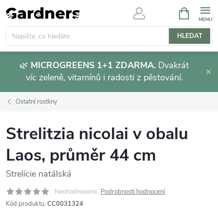
Přejít
NÁKUPNÍ
KOŠÍK
na
obsah
HLEDAT
🌿
MICROGREENS 1+1 ZDARMA.
Dvakrát
víc zeleně, vitamínů i radosti z pěstování.
Ostatní rostliny
Strelitzia nicolai v obalu
Laos, průměr 44 cm
Strelície natálská
Neohodnoceno
Podrobnosti hodnocení
Kód produktu:
CC0031324