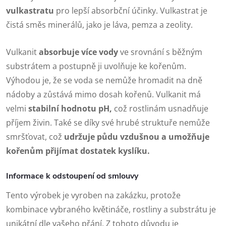
vulkastratu
pro lepší absorbční účinky. Vulkastrat je
čistá směs minerálů, jako je láva, pemza a zeolity.
Vulkanit
absorbuje více vody
ve srovnání s běžným
substrátem a postupně ji uvolňuje ke kořenům.
Výhodou je, že se voda se nemůže hromadit na dně
nádoby a zůstává mimo dosah kořenů. Vulkanit má
velmi
stabilní hodnotu pH,
což rostlinám usnadňuje
příjem živin. Také se díky své hrubé struktuře nemůže
smršťovat, což
udržuje půdu vzdušnou a umožňuje
kořenům přijímat dostatek kyslíku.
Informace k odstoupení od smlouvy
Tento výrobek je vyroben na zakázku, protože
kombinace vybraného květináče, rostliny a substrátu je
unikátní dle vašeho přání. Z tohoto důvodu je