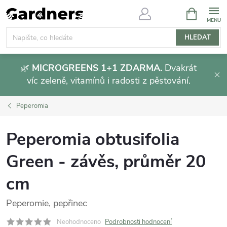
Přejít
NÁKUPNÍ
KOŠÍK
na
obsah
HLEDAT
🌿
MICROGREENS 1+1 ZDARMA.
Dvakrát
víc zeleně, vitamínů i radosti z pěstování.
Peperomia
Peperomia obtusifolia
Green - závěs, průměr 20
cm
Peperomie, pepřinec
Neohodnoceno
Podrobnosti hodnocení