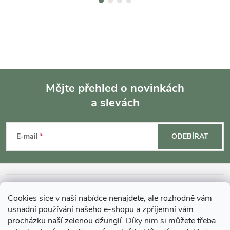
Mějte přehled o novinkách
a slevách
Z
á
E-mail
ODEBÍRAT
p
a
INFORMACE O NÁKUPU
Cookies sice v naší nabídce nenajdete, ale rozhodně vám
t
usnadní používání našeho e-shopu a zpříjemní vám
MOHLO BY VÁS ZAJÍMAT
procházku naší zelenou džunglí. Díky nim si můžete třeba