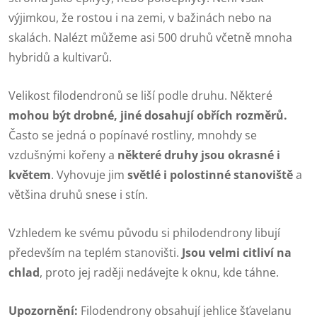
výjimkou, že rostou i na zemi, v bažinách nebo na
skalách. Nalézt můžeme asi 500 druhů včetně mnoha
hybridů a kultivarů.
Velikost filodendronů se liší podle druhu. Některé
mohou být drobné, jiné dosahují obřích rozměrů.
Často se jedná o popínavé rostliny, mnohdy se
vzdušnými kořeny a
některé druhy jsou okrasné i
květem
. Vyhovuje jim
světlé i polostinné stanoviště
a
většina druhů snese i stín.
Vzhledem ke svému původu si philodendrony libují
především na teplém stanovišti.
Jsou velmi citliví na
chlad
, proto jej raději nedávejte k oknu, kde táhne.
Upozornění:
Filodendrony obsahují jehlice šťavelanu