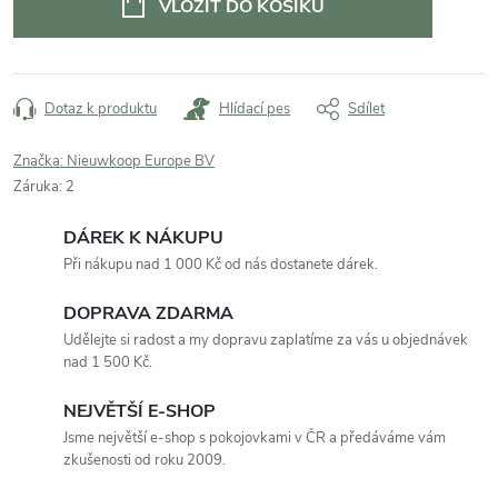
VLOŽIT DO KOŠÍKU
Dotaz k produktu
Hlídací pes
Sdílet
Značka:
Nieuwkoop Europe BV
Záruka
:
2
DÁREK K NÁKUPU
Při nákupu nad 1 000 Kč od nás dostanete dárek.
DOPRAVA ZDARMA
Udělejte si radost a my dopravu zaplatíme za vás u objednávek
nad 1 500 Kč.
NEJVĚTŠÍ E-SHOP
Jsme největší e-shop s pokojovkami v ČR a předáváme vám
zkušenosti od roku 2009.