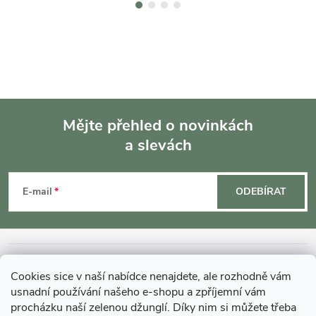
Mějte přehled o novinkách
a slevách
Z
á
E-mail
ODEBÍRAT
p
a
INFORMACE O NÁKUPU
Cookies sice v naší nabídce nenajdete, ale rozhodně vám
t
usnadní používání našeho e-shopu a zpříjemní vám
MOHLO BY VÁS ZAJÍMAT
procházku naší zelenou džunglí. Díky nim si můžete třeba