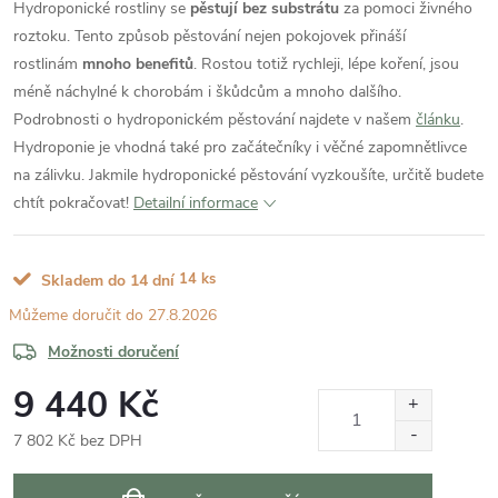
Hydroponické rostliny se
pěstují bez substrátu
za pomoci živného
roztoku. Tento způsob pěstování nejen pokojovek přináší
rostlinám
mnoho benefitů
. Rostou totiž rychleji, lépe koření, jsou
méně náchylné k chorobám i škůdcům a mnoho dalšího.
Podrobnosti o hydroponickém pěstování najdete v našem
článku
.
Hydroponie je vhodná také pro začátečníky i věčné zapomnětlivce
na zálivku. Jakmile hydroponické pěstování vyzkoušíte, určitě budete
chtít pokračovat!
Detailní informace
14 ks
Skladem do 14 dní
27.8.2026
Možnosti doručení
9 440 Kč
7 802 Kč bez DPH
Měrná
cena: