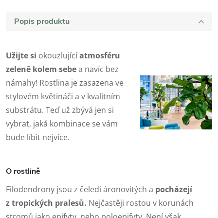
Popis produktu
Užijte si
okouzlující
atmosféru
zeleně kolem sebe
a navíc bez
námahy! Rostlina je zasazena ve
stylovém květináči a v kvalitním
substrátu. Teď už zbývá jen si
vybrat, jaká kombinace se vám
bude líbit nejvíce.
O rostlině
Filodendrony jsou z čeledi áronovitých a
pocházejí
z tropických pralesů.
Nejčastěji rostou v korunách
stromů jako epifyty, nebo poloepifyty. Není však