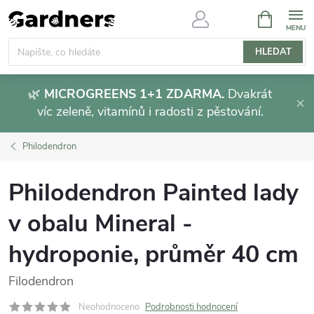
Přejít
NÁKUPNÍ
KOŠÍK
na
obsah
HLEDAT
🌿
MICROGREENS 1+1 ZDARMA.
Dvakrát
víc zeleně, vitamínů i radosti z pěstování.
Philodendron
Philodendron Painted lady
v obalu Mineral -
hydroponie, průměr 40 cm
Filodendron
Neohodnoceno
Podrobnosti hodnocení