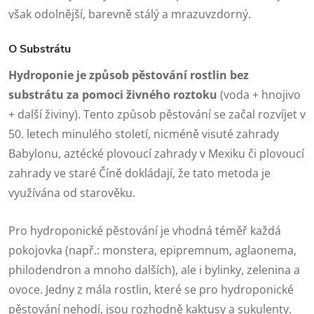
však odolnější, barevně stálý a mrazuvzdorný.
O Substrátu
Hydroponie je způsob pěstování rostlin bez
substrátu za pomoci živného roztoku
(voda + hnojivo
+ další živiny). Tento způsob pěstování se začal rozvíjet v
50. letech minulého století, nicméně visuté zahrady
Babylonu, aztécké plovoucí zahrady v Mexiku či plovoucí
zahrady ve staré Číně dokládají, že tato metoda je
využívána od starověku.
Pro hydroponické pěstování je vhodná téměř každá
pokojovka (např.: monstera, epipremnum, aglaonema,
philodendron a mnoho dalších), ale i bylinky, zelenina a
ovoce. Jedny z mála rostlin, které se pro hydroponické
pěstování nehodí, jsou rozhodně kaktusy a sukulenty.