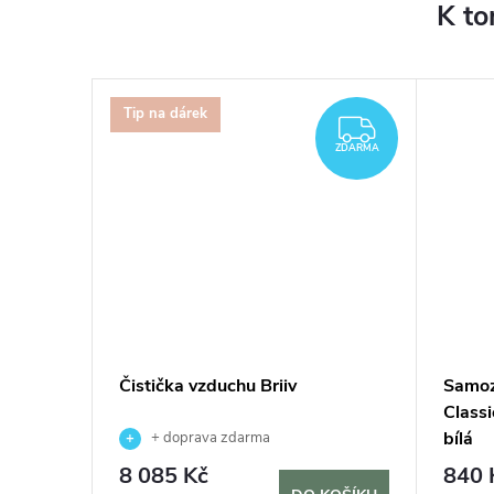
K to
Tip na dárek
ZDARMA
ZDARMA
vač MAX,
Čistička vzduchu Briiv
Samoz
Classi
bílá
+ doprava zdarma
8 085 Kč
840 