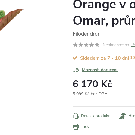
Orange v o
Omar, prů
Filodendron
Neohodnoceno
P
Skladem za 7 - 10 dní
10
Možnosti doručení
6 170 Kč
5 099 Kč bez DPH
Měrná
cena:
Dotaz k produktu
Hlí
Tisk