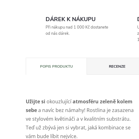
DÁREK K NÁKUPU
Při nákupu nad 1 000 Kč dostanete
U
od nás dárek.
z
1
POPIS PRODUKTU
RECENZE
Užijte si
okouzlující
atmosféru zeleně kolem
sebe
a navíc bez námahy! Rostlina je zasazena
ve stylovém květináči a v kvalitním substrátu.
Teď už zbývá jen si vybrat, jaká kombinace se
vám bude líbit nejvíce.