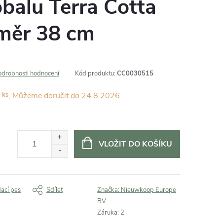
balu Terra Cotta
měr 38 cm
odrobnosti hodnocení
Kód produktu:
CC0030515
 ks
24.8.2026
VLOŽIT DO KOŠÍKU
dací pes
Sdílet
Značka:
Nieuwkoop Europe
BV
Záruka
:
2