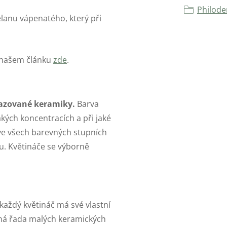
Philod
elanu vápenatého, který při
 našem článku
zde
.
azované keramiky.
Barva
akých koncentracích a při jaké
i ve všech barevných stupních
u. Květináče se výborně
každý květináč má své vlastní
sná řada malých keramických