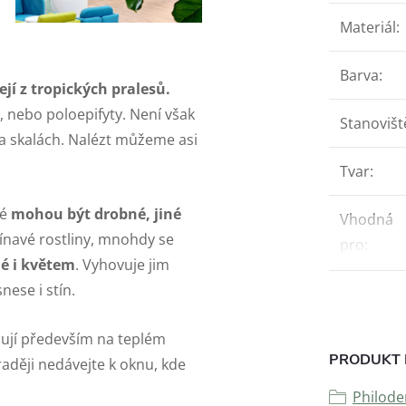
Materiál
:
Barva
:
jí z tropických pralesů.
, nebo poloepifyty. Není však
Stanovišt
na skalách. Nalézt můžeme asi
Tvar
:
ré
mohou být drobné, jiné
Vhodná
ínavé rostliny, mnohdy se
pro
:
é i květem
. Vyhovuje jim
nese i stín.
ují především na teplém
PRODUKT 
 raději nedávejte k oknu, kde
Philod