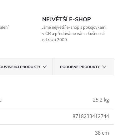
NEJVĚTŠÍ E-SHOP
alení
Jsme největší e-shop s pokojovkami
v ČR a předáváme vám zkušenosti
od roku 2009.
OUVISEJÍCÍ PRODUKTY
PODOBNÉ PRODUKTY
t
:
25.2 kg
8718233412744
38 cm