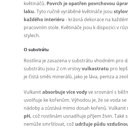
květináčů.
Povrch je opatřen povrchovou úpr
laku.
Tyto ručně vyráběné květináče jsou
stylo
každého interiéru
- krásná dekorace na každém 
pracovním stole. Květináče jsou k dispozici v rů
stylech.
O substrátu
Rostlina je zasazena v substrátu vhodném pro da
substrátu jsou 2 cm vrstvy
vulkastratu
pro lepš
je čistá směs minerálů, jako je láva, pemza a zeol
Vulkanit
absorbuje více vody
ve srovnání s běž
uvolňuje ke kořenům. Výhodou je, že se voda s
nádoby a zůstává mimo dosah kořenů. Vulkanit
pH,
což rostlinám usnadňuje příjem živin. Také s
nemůže smršťovat, což
udržuje půdu vzdušno