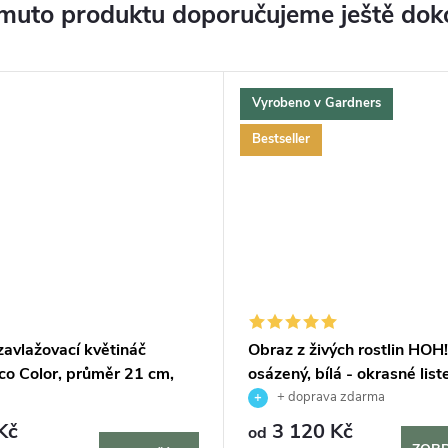
muto produktu doporučujeme ještě dok
Vyrobeno v Gardners
Bestseller
avlažovací květináč
Obraz z živých rostlin HOH
co Color, průměr 21 cm,
osázený, bílá - okrasné lis
+ doprava zdarma
Kč
3 120 Kč
od