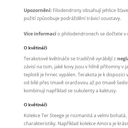
Upozornění:
Filodendrony obsahují jehlice šťav
požití způsobuje podráždění trávicí soustavy.
Více informací
o philodendronech se dočtete v
O květináči
Terakotové květináče se tradičně vyrábějí z
negl
závisí na tom, jaké kovy jsou v hlíně přítomny v j
teplotě je hrnec vypálen. Terakota je k dispozic
od bílé přes tmavě oranžovou až po tmavě šedo
kombinují například se sukulenty a kaktusy.
O květináči
Kolekce Ter Steege je rozmanitá a velmi bohatá, 
charakteristiky. Například kolekce Amora je krá