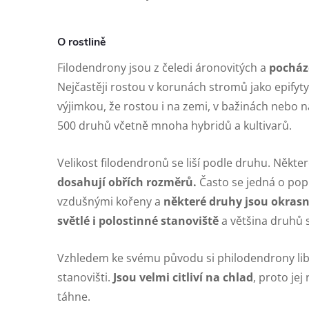
O rostlině
Filodendrony jsou z čeledi áronovitých a
pocháze
Nejčastěji rostou v korunách stromů jako epifyty
výjimkou, že rostou i na zemi, v bažinách nebo 
500 druhů včetně mnoha hybridů a kultivarů.
Velikost filodendronů se liší podle druhu. Někte
dosahují obřích rozměrů.
Často se jedná o pop
vzdušnými kořeny a
některé druhy jsou okrasn
světlé i polostinné stanoviště
a většina druhů s
Vzhledem ke svému původu si philodendrony lib
stanovišti.
Jsou velmi citliví na chlad
, proto jej
táhne.