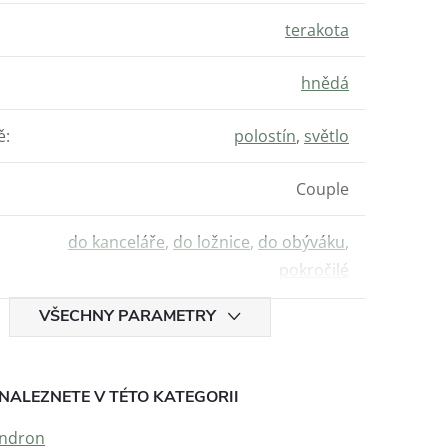
terakota
hnědá
ě
:
polostín
,
světlo
Couple
do kanceláře
,
do ložnice
,
do obýváku
,
pokročilé
VŠECHNY PARAMETRY
NALEZNETE V TÉTO KATEGORII
endron