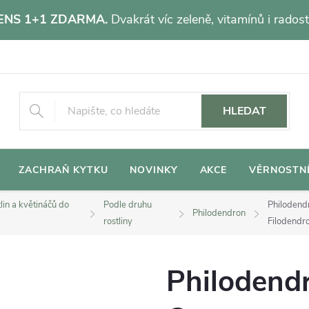
NS 1+1 ZDARMA.
Dvakrát víc zeleně, vitamínů i radost
HLEDAT
ZACHRAŇ KYTKU
NOVINKY
AKCE
VĚRNOSTN
lin a květináčů do
Podle druhu
Philodend
Philodendron
rostliny
Filodendr
Philodendr