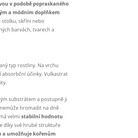
avou v podobě popraskaného
vým a módním doplňkem
stolku, skříni nebo
zných barvách, tvarech a
ný typ rostliny. Na vrchu
í absorbční účinky. Vulkastrat
ity.
ným substrátem a postupně ji
e nemůže hromadit na dně
 má velmi
stabilní hodnotu
e díky své hrubé struktuře
u a umožňuje kořenům