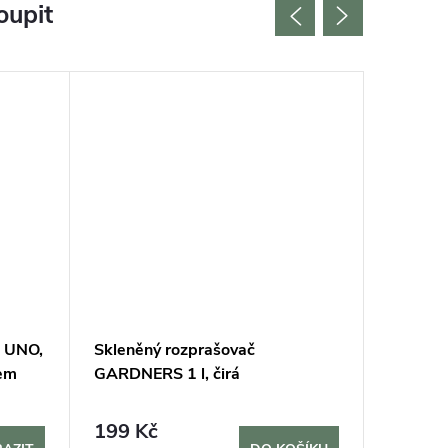
oupit
Vyrobeno
! UNO,
Skleněný rozprašovač
Mechov
tem
GARDNERS 1 l, čirá
kombino
plochým
199 Kč
11 40