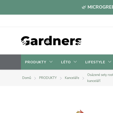
Přejít
🌿
MICROGREE
na
obsah
PRODUKTY
LÉTO
LIFESTYLE
Osázené sety rost
Domů
PRODUKTY
Kanceláře
kanceláří