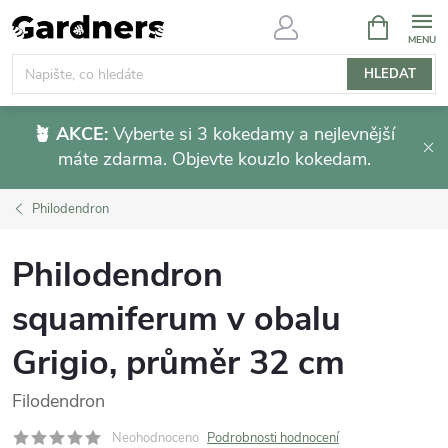
Přejít
NÁKUPNÍ
KOŠÍK
na
obsah
HLEDAT
🪴 AKCE:
Vyberte si 3 kokedamy a nejlevnější
máte zdarma. Objevte kouzlo kokedam.
Philodendron
Philodendron
squamiferum v obalu
Grigio, průměr 32 cm
Filodendron
Neohodnoceno
Podrobnosti hodnocení