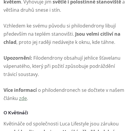
květem
. Vyhovuje jim
světlé i polostinné stanoviště
a
většina druhů snese i stín.
Vzhledem ke svému původu si philodendrony libují
především na teplém stanovišti.
Jsou velmi citliví na
chlad
, proto jej raději nedávejte k oknu, kde táhne.
Upozornění:
Filodendrony obsahují jehlice šťavelanu
vápenatého, který při požití způsobuje podráždění
trávicí soustavy.
Více informací
o philodendronech se dočtete v našem
článku
zde
.
O Květináči
Květináče od společnosti Luca Lifestyle jsou zárukou