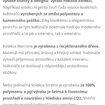
vysoké kvality a designu
.
Vyrábí několik kolekcí.
Například kolekci Argento tvoří řada vysoce kvalitních
květináčů
vyrobených ze směsi polyesteru a
kamenného prášku.
Díky hladkému a elegantnímu
povrchu se tyto květináče dokonale hodí do moderního
prostředí, a to jak v interiéru, tak v exteriéru.
Kolekce Marrone
je vyrobena z recyklovaného dřeva.
Materiál má přírodní, krásný a hřejivý vzhled. Květináče
vytvoří příjemnou atmosféru v každém interiéru.
Květináče se dodávají s odpovídající vodotěsnou
vložkou.
Nebo jedinečná kolekce Stretto je vyrobena
ze 100%
polyesteru a její výroba je šetrná k životnímu
prostředí a neutrální z hlediska emisí CO2.
Vnitřní
strany hranatých květináčů jsou potaženy