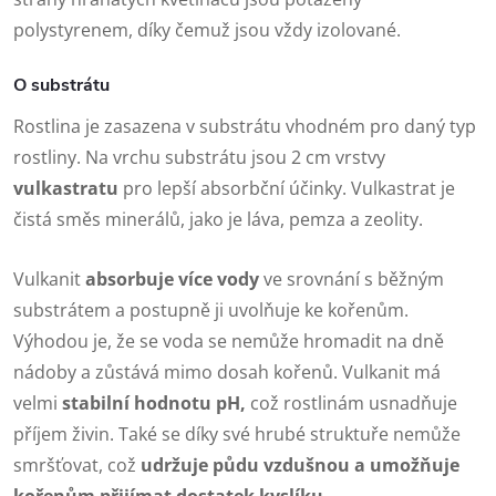
polystyrenem, díky čemuž jsou vždy izolované.
O substrátu
Rostlina je zasazena v substrátu vhodném pro daný typ
rostliny. Na vrchu substrátu jsou 2 cm vrstvy
vulkastratu
pro lepší absorbční účinky. Vulkastrat je
čistá směs minerálů, jako je láva, pemza a zeolity.
Vulkanit
absorbuje více vody
ve srovnání s běžným
substrátem a postupně ji uvolňuje ke kořenům.
Výhodou je, že se voda se nemůže hromadit na dně
nádoby a zůstává mimo dosah kořenů. Vulkanit má
velmi
stabilní hodnotu pH,
což rostlinám usnadňuje
příjem živin. Také se díky své hrubé struktuře nemůže
smršťovat, což
udržuje půdu vzdušnou a umožňuje