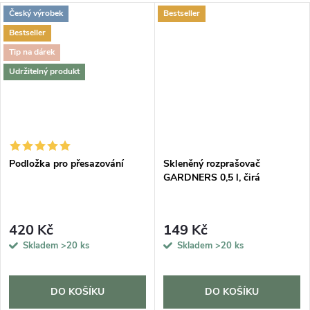
Český výrobek
Bestseller
Bestseller
Tip na dárek
Udržitelný produkt
DARMA
Podložka pro přesazování
Skleněný rozprašovač
GARDNERS 0,5 l, čirá
420 Kč
149 Kč
Skladem
>20 ks
Skladem
>20 ks
DO KOŠÍKU
DO KOŠÍKU