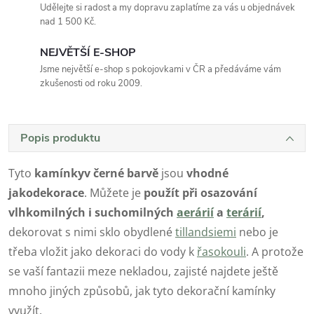
Udělejte si radost a my dopravu zaplatíme za vás u objednávek
nad 1 500 Kč.
NEJVĚTŠÍ E-SHOP
Jsme největší e-shop s pokojovkami v ČR a předáváme vám
zkušenosti od roku 2009.
Popis produktu
Tyto
kamínky
v černé barvě
jsou
vhodné
jako
dekorace
. Můžete je
použít při osazování
vlhkomilných i suchomilných
aerárií
a
terárií
,
dekorovat s nimi sklo obydlené
tillandsiemi
nebo je
třeba vložit jako dekoraci do vody k
řasokouli
. A protože
se vaší fantazii meze nekladou, zajisté najdete ještě
mnoho jiných způsobů, jak tyto dekorační kamínky
využít.