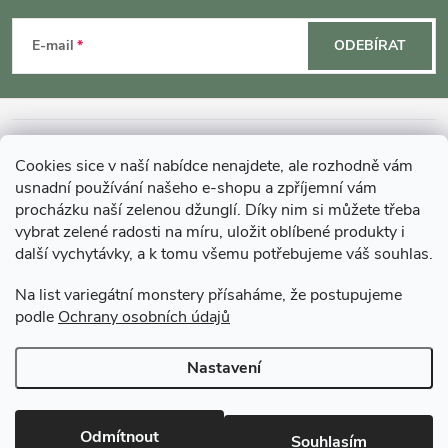
á
E-mail
ODEBÍRAT
p
a
INFORMACE O NÁKUPU
Cookies sice v naší nabídce nenajdete, ale rozhodně vám
t
usnadní používání našeho e-shopu a zpříjemní vám
MOHLO BY VÁS ZAJÍMAT
procházku naší zelenou džunglí. Díky nim si můžete třeba
vybrat zelené radosti na míru, uložit oblíbené produkty i
í
další vychytávky, a k tomu všemu potřebujeme váš souhlas.
O GARDNERS
Na list variegátní monstery přísaháme, že postupujeme
podle
Ochrany osobních údajů
Gardners Design - Projekt, realizace a údržba zahrad a interiérů
Nastavení
Copyright 2026
Gardners-eshop.cz
. Všechna práva vyhrazena.
Upravit
nastavení cookies
Odmítnout
Souhlasím